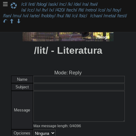
/cl/
/int/
/blog/
/ask/
/nc/
/k/
/de/
/ra/
/twi/
/a/
/cc/
/v/
/tv/
/x/
/420/
/tech/
/fit/
/retro/
/co/
/s/
/toy/
/fan/
/mu/
/vi/
/arte/
/hobby/
/hu/
/lit/
/ci/
/biz/
/chan/
/meta/
/test/
/lit/ - Literatura
Mode: Reply
Name
Subject
Message
Max message length:
0
/
4096
Opciones