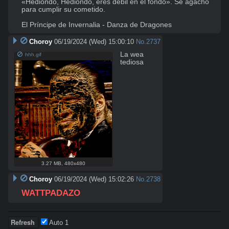
«Hediondo, Hediondo, eres débil en el fondo». Se agachó 
para cumplir su cometido. 

El Príncipe de Invernalia - Danza de Dragones
Choroy
06/19/2024 (Wed) 15:00:10
No.
2737
La wea 
hhh.gif
tediosa
3.27 MB
,
480x480
Choroy
06/19/2024 (Wed) 15:02:26
No.
2738
WATTPADAZO
Auto
1