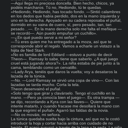
—Aquí llega mi preciosa doncella. Bien hecho, chicos, ya 
podéis marcharos. Tú no, Hediondo, tú te quedas.

«Hediondo, Hediondo, has tocado fondo. —Sintió calambres 
en los dedos que había perdido, dos en la mano izquierda y 
uno en la derecha. Apoyado en su cadera reposaba el puñal, 
dormido en su vaina de cuero, sí, pero pesado, tan, tan 
pesado…—. En la mano derecha solo me falta el meñique —
se recordó—. Aún puedo empuñar un cuchillo».

—¿En qué puedo servir a mi señor?

—Tú eres quien me ha entregado a la moza, así que te 
corresponde abrir el regalo. Vamos a echarle un vistazo a la 
hijita de Ned Stark.

«No es familia de lord Eddard —estuvo a punto de decir 
Theon—. Ramsay lo sabe, tiene que saberlo. ¿A qué juego 
cruel está jugando ahora?». La niña estaba de pie junto a la 
cama, temblando como un cervatillo.

—Lady Arya, tenéis que daros la vuelta; voy a desataros la 
lazada de la túnica.

—No. —Lord Ramsay se sirvió una copa de vino—. Con las 
lazadas se tarda mucho. Corta la tela.

Theon desenvainó el puñal.

«Solo tengo que girar y clavárselo. Tengo el cuchillo en la 
mano. —Pero ya conocía bien el juego—. Es otra trampa —
se dijo, recordando a Kyra con las llaves—. Quiere que 
intente matarlo, y cuando fracase me desollará la mano con 
la que esgrimí el puñal». Agarró las faldas de la novia.

—No os mováis, mi señora.

La túnica quedaba suelta bajo la cintura, así que no le costó 
introducir la hoja y cortar hacia arriba con cuidado de no 
herirla. El acero susurró a través de la lana y la seda. La niña 