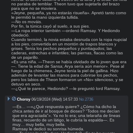
no paraba de temblar. Theon tuvo que sujetarla del brazo 
para que no se moviera.

«Jeyne, pequeña, ya no estarás risueña». Apretó tanto como 
le permitió la mano izquierda tullida.

—No os mováis.

Por fin, la túnica cayó al suelo, a sus pies.

—La ropa interior también —ordenó Ramsay. Y Hediondo 
obedeció.

Cuando terminó, la novia estaba desnuda con la ropa nupcial 
a los pies, convertida en un montón de trapos blancos y 
grises. Tenía los pechos pequeños y puntiagudos; las 
caderas, estrechas e infantiles; las piernas, flacas como las 
de un pajarillo.

«Es una niña. —Theon se había olvidado de lo joven que era
—. Tiene la edad de Sansa; Arya sería aún menor». Pese al 
fuego de la chimenea, Jeyne tenía la piel de gallina. Hizo 
ademán de levantar las manos para cubrirse los pechos, 
pero los labios de Theon formaron un «No» silencioso, y se 
detuvo en seco.

—¿Qué te parece, Hediondo? —le preguntó lord Ramsay.
Choroy
06/19/2024 (Wed) 14:57:33
No.
2736
—Es… —«¿Qué respuesta quiere? ¿Cómo ha dicho la 
chica antes de ir al bosque de dioses? “Todos me decían 
que era agraciada”». Ya no lo era; una telaraña de líneas 
finas, recuerdo de un látigo, le cubría la espalda—. Es 
muy… muy bella, muy bella.

Ramsay le dedicó su sonrisa húmeda.
