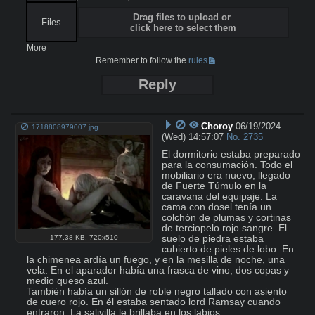
Drag files to upload or
Files
click here to select them
More
Remember to follow the
rules
Reply
Choroy
06/19/2024
1718808979007.jpg
(Wed) 14:57:07
No.
2735
El dormitorio estaba preparado 
para la consumación. Todo el 
mobiliario era nuevo, llegado 
de Fuerte Túmulo en la 
caravana del equipaje. La 
cama con dosel tenía un 
colchón de plumas y cortinas 
de terciopelo rojo sangre. El 
suelo de piedra estaba 
177.38 KB
,
720x510
cubierto de pieles de lobo. En 
la chimenea ardía un fuego, y en la mesilla de noche, una 
vela. En el aparador había una frasca de vino, dos copas y 
medio queso azul.

También había un sillón de roble negro tallado con asiento 
de cuero rojo. En él estaba sentado lord Ramsay cuando 
entraron. La salivilla le brillaba en los labios.
