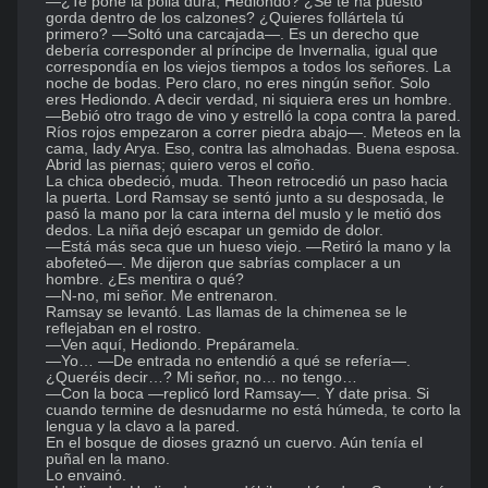
—¿Te pone la polla dura, Hediondo? ¿Se te ha puesto 
gorda dentro de los calzones? ¿Quieres follártela tú 
primero? —Soltó una carcajada—. Es un derecho que 
debería corresponder al príncipe de Invernalia, igual que 
correspondía en los viejos tiempos a todos los señores. La 
noche de bodas. Pero claro, no eres ningún señor. Solo 
eres Hediondo. A decir verdad, ni siquiera eres un hombre. 
—Bebió otro trago de vino y estrelló la copa contra la pared. 
Ríos rojos empezaron a correr piedra abajo—. Meteos en la 
cama, lady Arya. Eso, contra las almohadas. Buena esposa. 
Abrid las piernas; quiero veros el coño.

La chica obedeció, muda. Theon retrocedió un paso hacia 
la puerta. Lord Ramsay se sentó junto a su desposada, le 
pasó la mano por la cara interna del muslo y le metió dos 
dedos. La niña dejó escapar un gemido de dolor.

—Está más seca que un hueso viejo. —Retiró la mano y la 
abofeteó—. Me dijeron que sabrías complacer a un 
hombre. ¿Es mentira o qué?

—N-no, mi señor. Me entrenaron.

Ramsay se levantó. Las llamas de la chimenea se le 
reflejaban en el rostro.

—Ven aquí, Hediondo. Prepáramela.

—Yo… —De entrada no entendió a qué se refería—. 
¿Queréis decir…? Mi señor, no… no tengo…

—Con la boca —replicó lord Ramsay—. Y date prisa. Si 
cuando termine de desnudarme no está húmeda, te corto la 
lengua y la clavo a la pared.

En el bosque de dioses graznó un cuervo. Aún tenía el 
puñal en la mano.

Lo envainó.
