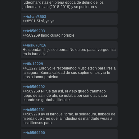
judeomarxistas en plena época de delirio de los
judeomarxistas (2018-2019) y se pusieron s
>>/chan/8503
>>8501 Sí sí, ya ya
>>/cl/569293
>>569269 Indio culiao horrible
>>/ask/70416
Respondan, hijos de perra. No quiero pasar verguenza
en la farmacia.
>>/fit/12229
>>12227 Loro yo le recomiendo Muscletech para irse a
la segura. Buena calidad de sus suplementos y si te
tiras a tomar proteina
>>/cl/569292
>>569269 Ni fue tan así, el viejo quedó traumado
luego de salir de ahí, se notaba por cómo actuaba
cuando se grababa, literal e
>>/cl/569291
>>569270 ay el torno, el torno, la soldadura, imbecil de
mierda que cree que la industria es mandarle weas a
los silicosos para
>>/cl/569290