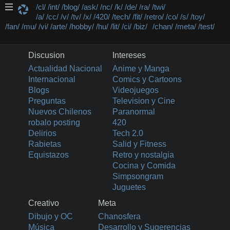
/cl/
/int/
/blog/
/ask/
/nc/
/k/
/de/
/ra/
/twi/
/a/
/cc/
/v/
/tv/
/x/
/420/
/tech/
/fit/
/retro/
/co/
/s/
/toy/
/fan/
/mu/
/vi/
/arte/
/hobby/
/hu/
/lit/
/ci/
/biz/
/chan/
/meta/
/test/
Discusion
Intereses
Actualidad Nacional
Anime y Manga
Internacional
Comics y Cartoons
Blogs
Videojuegos
Preguntas
Television y Cine
Nuevos Chilenos
Paranormal
robalo posting
420
Delirios
Tech 2.0
Rabietas
Salid y Fitness
Equistazos
Retro y nostalgia
Cocina y Comida
Simpsongram
Juguetes
Creativo
Meta
Dibujo y OC
Chanosfera
Música
Desarrollo y Sugerencias