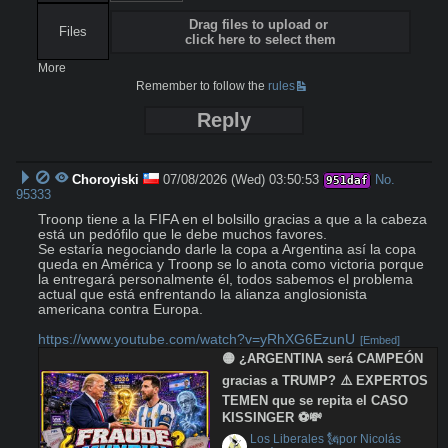
Drag files to upload or
Files
click here to select them
More
Remember to follow the
rules
Reply
Choroyiski
07/08/2026 (Wed) 03:50:53
No.
951daf
95333
Troonp tiene a la FIFA en el bolsillo gracias a que a la cabeza 
está un pedófilo que le debe muchos favores.

Se estaría negociando darle la copa a Argentina así la copa 
queda en América y Troonp se lo anota como victoria porque 
la entregará personalmente él, todos sabemos el problema 
actual que está enfrentando la alianza anglosionista 
americana contra Europa.

https://www.youtube.com/watch?v=yRhXG6EzunU
[Embed]
🟡 ¿ARGENTINA será CAMPEÓN 
gracias a TRUMP? ⚠️ EXPERTOS 
TEMEN que se repita el CASO 
KISSINGER ⚽💸
 Los Liberales 🗽por Nicolás 