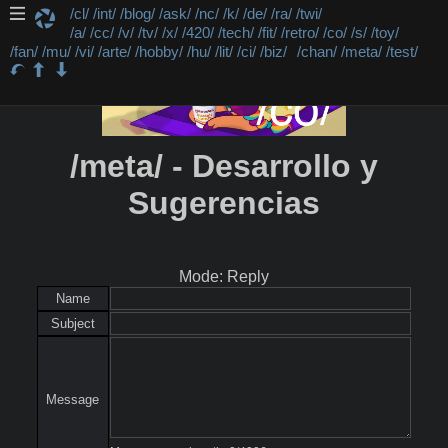
/cl/
/int/
/blog/
/ask/
/nc/
/k/
/de/
/ra/
/twi/
/a/
/cc/
/v/
/tv/
/x/
/420/
/tech/
/fit/
/retro/
/co/
/s/
/toy/
/fan/
/mu/
/vi/
/arte/
/hobby/
/hu/
/lit/
/ci/
/biz/
/chan/
/meta/
/test/
/meta/ - Desarrollo y
Sugerencias
Mode: Reply
Name
Subject
Message