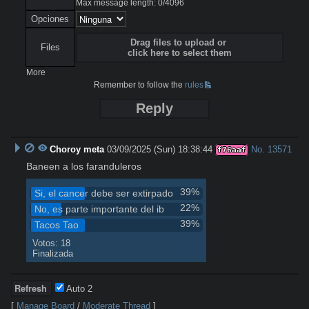
Max message length:
0
/
4096
Opciones
Drag files to upload or
Files
click here to select them
More
Remember to follow the
rules
Reply
Choroy meta
03/09/2025 (Sun) 18:38:44
No.
13571
f76aaf
Baneen a los faranduleros
39%
Si, el cancer debe ser extirpado
22%
No, es parte importante del ib
39%
Tacos Tao
Votos: 18
Finalizada
Auto
2
[
Manage Board
/
Moderate Thread
]