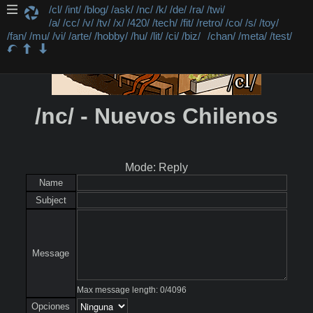
/cl/
/int/
/blog/
/ask/
/nc/
/k/
/de/
/ra/
/twi/
/a/
/cc/
/v/
/tv/
/x/
/420/
/tech/
/fit/
/retro/
/co/
/s/
/toy/
/fan/
/mu/
/vi/
/arte/
/hobby/
/hu/
/lit/
/ci/
/biz/
/chan/
/meta/
/test/
/nc/ - Nuevos Chilenos
Mode: Reply
Name
Subject
Message
Max message length:
0
/
4096
Opciones