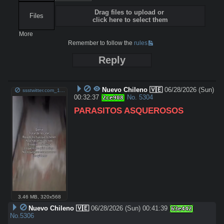
Drag files to upload or
Files
click here to select them
More
Remember to follow the
rules
Reply
Nuevo Chileno 🇻🇪
06/28/2026 (Sun)
ssstwitter.com_1782606732540.mp4
00:32:37
No.
5304
2ce908
PARASITOS ASQUEROSOS
3.46 MB
,
320x568
Nuevo Chileno 🇻🇪
06/28/2026 (Sun) 00:41:39
63e442
No.
5306