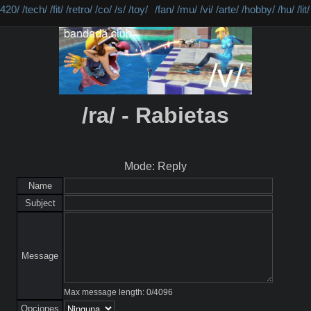
/420/
/tech/
/fit/
/retro/
/co/
/s/
/toy/
/fan/
/mu/
/vi/
/arte/
/hobby/
/hu/
/lit/
/ra/ - Rabietas
Mode: Reply
Name
Subject
Message
Max message length:
0
/
4096
Opciones