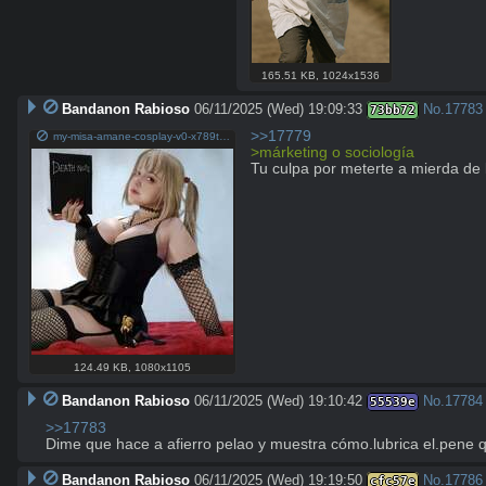
165.51 KB
,
1024x1536
Bandanon Rabioso
06/11/2025 (Wed) 19:09:33
No.
17783
73bb72
>>17779
my-misa-amane-cosplay-v0-x789t8uv6jwb1.jpg
>márketing o sociología
Tu culpa por meterte a mierda de 
124.49 KB
,
1080x1105
Bandanon Rabioso
06/11/2025 (Wed) 19:10:42
No.
17784
55539e
>>17783
Dime que hace a afierro pelao y muestra cómo.lubrica el.pene q
Bandanon Rabioso
06/11/2025 (Wed) 19:19:50
No.
17786
cfc57e