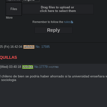
Drag files to upload or
Files
click here to select them
More
Remember to follow the
rules
Reply
25 (Fri) 16:42:04
No.
17595
e0b282
QUILLAS
 (Wed) 03:40:18
No.
17779
92d54d
>>17783
 chileno de bien se podria haber ahorrado si la universidad enseñara 
 sociologia