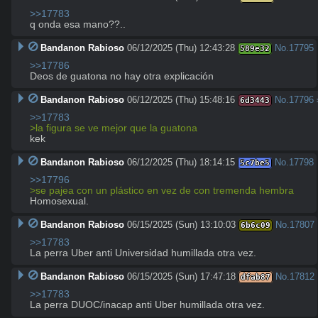
>>17783
q onda esa mano??..
Bandanon Rabioso
06/12/2025 (Thu) 12:43:28
No.
17795
589e32
>>17786
Deos de guatona no hay otra explicación
Bandanon Rabioso
06/12/2025 (Thu) 15:48:16
No.
17796
6d3443
>>17783
>la figura se ve mejor que la guatona
kek
Bandanon Rabioso
06/12/2025 (Thu) 18:14:15
No.
17798
5c7be5
>>17796
>se pajea con un plástico en vez de con tremenda hembra
Homosexual.
Bandanon Rabioso
06/15/2025 (Sun) 13:10:03
No.
17807
6b6c09
>>17783
La perra Uber anti Universidad humillada otra vez.
Bandanon Rabioso
06/15/2025 (Sun) 17:47:18
No.
17812
dfab87
>>17783
La perra DUOC/inacap anti Uber humillada otra vez.