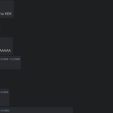
ería KEK
AAAAAA
>17898
>>17899
>17900
>>17901