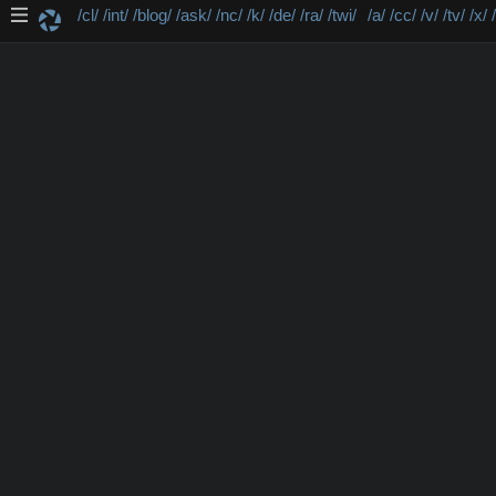
/cl/
/int/
/blog/
/ask/
/nc/
/k/
/de/
/ra/
/twi/
/a/
/cc/
/v/
/tv/
/x/