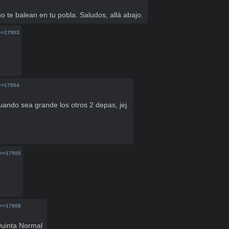
o te balean en tu pobla. Saludos, allá abajo.
>>17903
>>17904
uando sea grande los otros 2 depas, jej.

>>17905
>>17908
 Quinta Normal