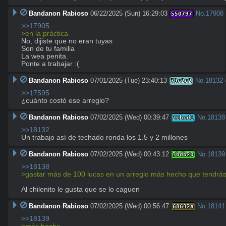
Bandanon Rabioso
06/22/2025 (Sun) 16:29:03
No.
17908
550797
>>17905
>en la práctica
No, dijiste que no eran tuyas

Son de tu familia

La wea penita.

Ponte a trabajar :(
Bandanon Rabioso
07/01/2025 (Tue) 23:40:13
No.
18132
79c2c2
>>17595
¿cuánto costó ese arreglo?
Bandanon Rabioso
07/02/2025 (Wed) 00:39:47
No.
18138
21bcd1
>>18132
Un trabajo así de techado ronda los 1.5 y 2 millones
Bandanon Rabioso
07/02/2025 (Wed) 00:43:12
No.
18139
3bdb20
>>18138
>gastar más de 100 lucas en un arreglo más hecho que tendrá
Al chilenito le gusta que se lo caguen
Bandanon Rabioso
07/02/2025 (Wed) 00:56:47
No.
18141
68632a
>>18139