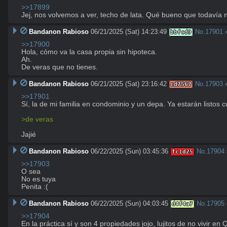
>>17899
Jej, nos volvemos a ver, techo de lata. Qué bueno que todavía n
Bandanon Rabioso
06/21/2025 (Sat) 14:23:49
No.
17901
bbfcd9
>>17900
Hola, cómo va la casa propia sin hipoteca. 

Ah.

De veras que no tienes.
Bandanon Rabioso
06/21/2025 (Sat) 23:16:42
No.
17903
cd7567
>>17901
Sí, la de mi familia en condominio y un depa. Ya estarán listos c
>de veras
Jajié
Bandanon Rabioso
06/22/2025 (Sun) 03:45:36
No.
17904
fc1d25
>>17903
O sea

No es tuya

Penita :(
Bandanon Rabioso
06/22/2025 (Sun) 04:03:45
No.
17905
d4f4a7
>>17904
En la práctica sí y son 4 propiedades jojo, lujitos de no vivir en