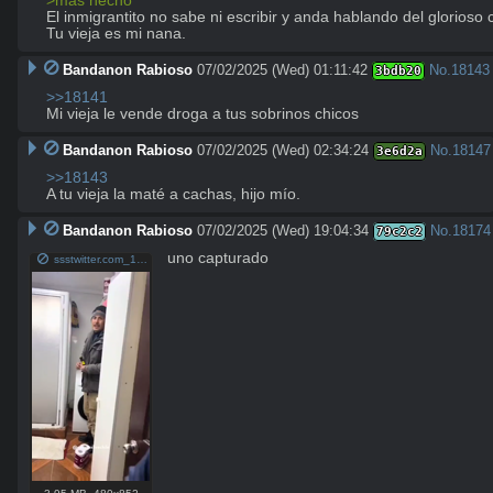
>más hecho
El inmigrantito no sabe ni escribir y anda hablando del glorioso c
Tu vieja es mi nana.
Bandanon Rabioso
07/02/2025 (Wed) 01:11:42
No.
18143
3bdb20
>>18141
Mi vieja le vende droga a tus sobrinos chicos
Bandanon Rabioso
07/02/2025 (Wed) 02:34:24
No.
18147
3e6d2a
>>18143
A tu vieja la maté a cachas, hijo mío.
Bandanon Rabioso
07/02/2025 (Wed) 19:04:34
No.
18174
79c2c2
uno capturado
ssstwitter.com_1751482978095.mp4