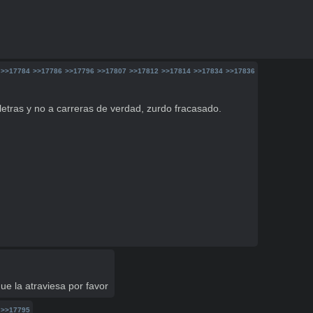
>>17784
>>17786
>>17796
>>17807
>>17812
>>17814
>>17834
>>17836
letras y no a carreras de verdad, zurdo fracasado.
ue la atraviesa por favor
>>17795