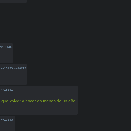
>>18138
>>18139
>>18272
>>18141
s que volver a hacer en menos de un año
>>18143