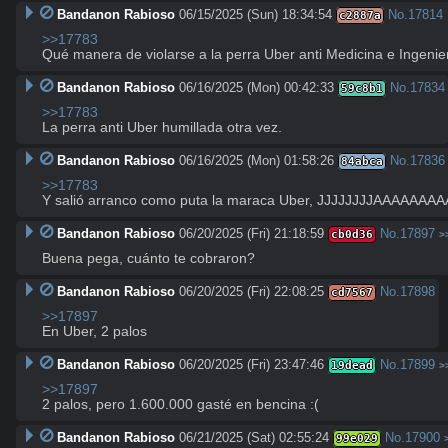
Bandanon Rabioso
06/15/2025 (Sun) 18:34:54
No.
17814
c2887a
>>17783
Qué manera de violarse a la perra Uber anti Medicina e Ingeni
Bandanon Rabioso
06/16/2025 (Mon) 00:42:33
No.
17834
59c8b1
>>17783
La perra anti Uber humillada otra vez.
Bandanon Rabioso
06/16/2025 (Mon) 01:58:26
No.
17836
84abca
>>17783
Y salió arranco como puta la maraca Uber, JJJJJJJJAAAAAAA
Bandanon Rabioso
06/20/2025 (Fri) 21:18:59
No.
17897
cb0d36
>
Buena pega, cuánto te cobraron?
Bandanon Rabioso
06/20/2025 (Fri) 22:08:25
No.
17898
cd7567
>>17897
En Uber, 2 palos
Bandanon Rabioso
06/20/2025 (Fri) 23:47:46
No.
17899
19dead
>
>>17897
2 palos, pero 1.600.000 gasté en bencina :(
Bandanon Rabioso
06/21/2025 (Sat) 02:55:24
No.
17900
99e029