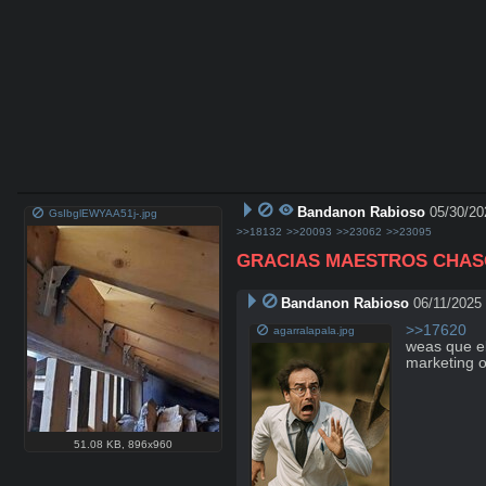
Bandanon Rabioso
05/30/20
GsIbglEWYAA51j-.jpg
>>18132
>>20093
>>23062
>>23095
GRACIAS MAESTROS CHAS
Bandanon Rabioso
06/11/2025
>>17620
agarralapala.jpg
weas que el
marketing o
51.08 KB
,
896x960