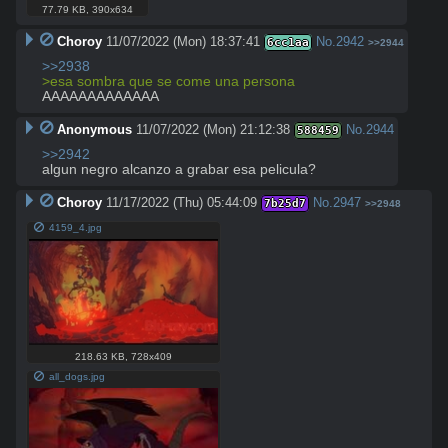
77.79 KB
,
390x634
Choroy
11/07/2022 (Mon) 18:37:41
No.
2942
6cc1aa
>>2944
>>2938
>esa sombra que se come una persona
AAAAAAAAAAAAA
Anonymous
11/07/2022 (Mon) 21:12:38
No.
2944
588459
>>2942
algun negro alcanzo a grabar esa pelicula?
Choroy
11/17/2022 (Thu) 05:44:09
No.
2947
7b25d7
>>2948
4159_4.jpg
218.63 KB
,
728x409
all_dogs.jpg