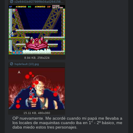
c2e6441b4f2798f9b04a4264158d0272.png
8.94 KB
,
256x224
hqdefault (10).jpg
15.11 KB
,
480x360
OP nuevamente. Me acordé cuando mi papá me llevaba a 
los locales de maquinitas cuando iba en 1° - 2º básico, me 
daba miedo estos tres personajes.
