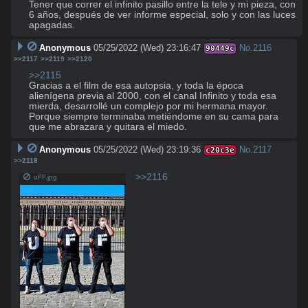
Tener que correr el infinito pasillo entre la tele y mi pieza, con 
6 años, después de ver informe especial, solo y con las luces 
apagadas.
Anonymous
05/25/2022 (Wed) 23:16:47
No.
2116
90449c
>>2117
>>2119
>>2120
>>2115
Gracias a el film de esa autopsia, y toda la época 
alienígena previa al 2000, con el canal Infinito y toda esa 
mierda, desarrollé un complejo por mi hermana mayor. 
Porque siempre terminaba metiéndome en su cama para 
que me abrazara y quitara el miedo.
Anonymous
05/25/2022 (Wed) 23:19:36
No.
2117
c20c3e
>>2118
>>2116
uFF.jpg