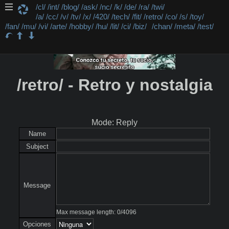
/cl/
/int/
/blog/
/ask/
/nc/
/k/
/de/
/ra/
/twi/
/a/
/cc/
/v/
/tv/
/x/
/420/
/tech/
/fit/
/retro/
/co/
/s/
/toy/
/fan/
/mu/
/vi/
/arte/
/hobby/
/hu/
/lit/
/ci/
/biz/
/chan/
/meta/
/test/
/retro/ - Retro y nostalgia
Mode: Reply
Name
Subject
Message
Max message length:
0
/
4096
Opciones