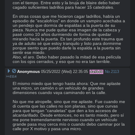
con el tiempo. Entre esto y la bruja de blaire debo haber 
cagado suficientes ladrillos para hacer 15 catedrales.

En otras cosas que me hicieron cagar ladrillos, había un 
episodio de "escalofríos" en donde un vampiro acechaba a 
un pendejo que dormía de espaldas a la puerta de su 
pieza. Nunca me pude quitar esa imagen de la cabeza y 
pasé como 10 años durmiendo de forma de quedar 
mirando hacia la puerta. Es tan profundo este trauma que 
ya de adulto sé que estoy tranquilo y listo para dormirme 
porque siento que puedo darle la espalda a la puerta sin 
sentir ese miedo.

Also, el aro. Debo haber pasado la mitad de esa película 
con los ojos cerrados, y eso que no era tan terrible.
Anonymous
05/25/2022 (Wed) 22:35:05
No.
2113
da9bd6
>>2114
El mismo miedo que tengo hasta ahora: Que me aplaste 
una micro, un camión o un vehículo de grandes 
dimensiones cuando vaya caminando en la calle. 

No que me atropelle, sino que me aplaste. Fue cuando me 
di cuenta que las calles no son planas, sino que curvas 
para que tengan "canaletas" que den a los accesos de 
alcantarillado. Desde entonces, no es tanto miedo, pero sí 
me pone tremendamente nervioso cuando un vehículo 
grande pasa muy cerca mío o cuando debo caminar por la 
calle por X motivo y pasa una micro.
