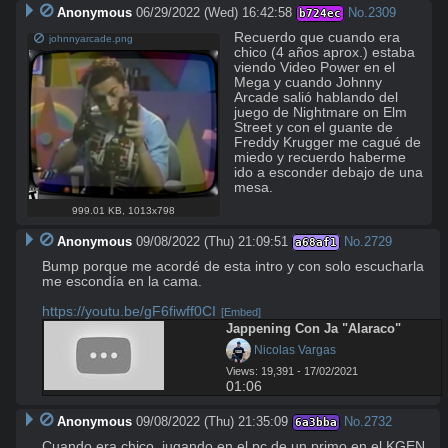
Anonymous
06/29/2022 (Wed) 16:42:58
No.
2309
b724ec
Recuerdo que cuando era 
johnnyarcade.png
chico (4 años aprox.) estaba 
viendo Video Power en el 
Mega y cuando Johnny 
Arcade salió hablando del 
juego de Nightmare on Elm 
Street y con el guante de 
Freddy Krugger me cagué de 
miedo y recuerdo haberme 
ido a esconder debajo de una 
mesa.
999.01 KB
,
1013x798
Anonymous
09/08/2022 (Thu) 21:09:51
No.
2729
a68af1
Bump porque me acordé de esta intro y con solo escucharla 
me escondía en la cama.

https://youtu.be/gF6fiwff0CI
[Embed]
Jappening Con Ja "Alaraco"
 Nicolas Vargas
Views: 19,391 - 17/02/2021
01:06
Anonymous
09/08/2022 (Thu) 21:35:09
No.
2732
6a3bba
Cuando era chico, jugando en el pc de un primo en el KGEN, 