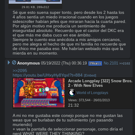
29.81 KB
,
289x312
Sé que esto suena super tonto, pero desde los 2 hasta los 
4 años sentía un miedo irracional cuando en los juegos 
sidescroller habían jefes que miraran hacia la cuarta pared. 
Por algún motivo me producía un sentimiento de 
inseguridad absoluto. Recuerdo que el castor del DKC era 
el que más me daba cuco en ese ámbito.

Siempre le cuento esa anécdota a mis amigos cercanos, 
pero me alegra el hecho de que mi familia no recuerde que 
de chico me pasaba eso. Me habrían webiado más que la 
mierda en su momento.
Anonymous
05/19/2022 (Thu) 00:36:19
No.
2101
396acc
>>2102
>>2095
https://youtu.be/UHxyHy8YqxI?t=884
[Embed]
Arcade Longplay [322] Snow Bros. 
2 - With New Elves
 World of Longplays
Views: 373,544 - 26/01/2013
21:32
A mi no me gustaba este conejo porque no me gustan las 
weas que se burlaban de tu sufrimiento (yo pasando 
muriendo)

+ vean la pantalla de seleccionar personaje, como diría el 
nerd WHAT WERE THEY THINKING?