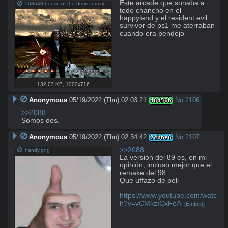
Este arcade que sonaba a 
568640-house-of-the-dead-remake.jpg
todo chancho en el 
happyland y el resident evil 
survivor de ps1 me aterraban 
cuando era pendejo
132.03 KB
,
1000x716
Anonymous
05/19/2022 (Thu) 02:03:21
No.
2106
48d56b
>>2088
Somos dos.
Anonymous
05/19/2022 (Thu) 02:34:42
No.
2107
2cbbe6
>>2088
handy.png
La versión del 89 es, en mi 
opinión, incluso mejor que el 
remake del 98.

Que uffazo de peli

https://www.youtube.com/watc
h?v=vCMkzICxFeA
[Embed]