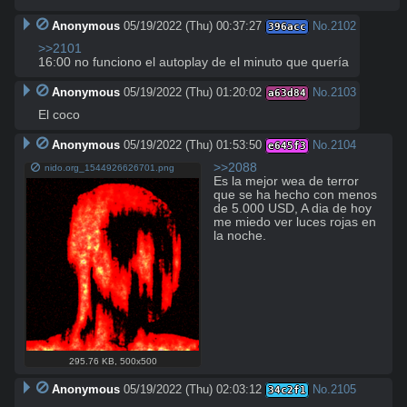
Anonymous
05/19/2022 (Thu) 00:37:27
No.
2102
396acc
>>2101
16:00 no funciono el autoplay de el minuto que quería
Anonymous
05/19/2022 (Thu) 01:20:02
No.
2103
a63d84
El coco
Anonymous
05/19/2022 (Thu) 01:53:50
No.
2104
e645f3
>>2088
nido.org_1544926626701.png
Es la mejor wea de terror 
que se ha hecho con menos 
de 5.000 USD, A dia de hoy 
me miedo ver luces rojas en 
la noche.
295.76 KB
,
500x500
Anonymous
05/19/2022 (Thu) 02:03:12
No.
2105
34c2f1