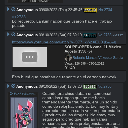
191.81 KB
,
505x505
Anonymous
09/08/2022 (Thu) 22:45:45
No.
2734
bca61d
>>2733
Lo recuerdo. La iluminación que usaron hace el trabajo 
pesado.
Anonymous
09/10/2022 (Sat) 07:59:10
No.
2735
04353d
>>2737
https://www.youtube.com/watch?v=977_kWpXEU0
[Embed]
SOUPE-OPERA canal 11 México 
Agosto 1998 (6)
 Roberto Marcos Vázquez García
Views: 126,398 - 03/03/2012
01:40
Esta hueá que pasaban de repente en el cartoon network.
Anonymous
09/10/2022 (Sat) 12:07:20
No.
2736
5e7f59
Cuando era chico daban un comercial 
FaXRYcSakAAVTnL.jpg
contra las drogas que se me hacia 
tremendamente traumarte, era un sonido 
como de reloj haciendo tic tac muy lento y 
aparecía una tipa cada vez en peor estado 
( producto de las drogas). No estoy muy 
seguro pero creo que habían varias 
versiones con otros protagonistas, era una 
propaganda de investigaciones por el año 