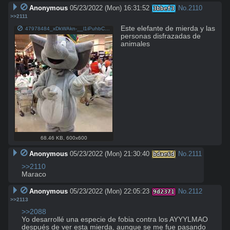
Anonymous
05/23/2022 (Mon) 16:31:52
No.
2110
3bbef3
>>2111
Este elefante de mierda y las 
47978484_xDkWAkn-__l1iPuhbCGWpjzHELeXUv80YanMUJuWjnM.jpg
personas disfrazadas de 
animales
68.46 KB
,
600x600
Anonymous
05/23/2022 (Mon) 21:30:40
No.
2111
bdae6d
>>2110
Maraco
Anonymous
05/23/2022 (Mon) 22:05:23
No.
2112
9d2371
>>2113
>>2088
Yo desarrollé una especie de fobia contra los AYYYLMAO 
después de ver esta mierda, aunque se me fue pasando 