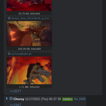
23.75 KB
,
825x464
Screen_Shot_2014-09-25_at_6.09.14_pm.png
245.28 KB
,
644x360
py7zcacjkbq81.gif
1.71 MB
,
500x310
>>2077
Choroy
11/17/2022 (Thu) 06:37:39
No.
2948
3d8d03
>>2947