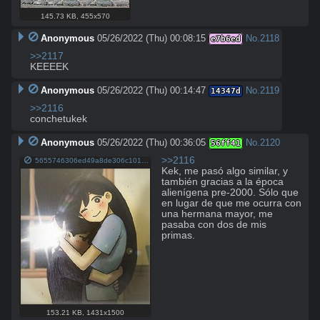
145.73 KB
,
455x570
Anonymous
05/26/2022 (Thu) 00:08:15
No.
2118
e7b6ed
>>2117
KEEEEK
Anonymous
05/26/2022 (Thu) 00:14:47
No.
2119
14347d
>>2116
conchetukek
Anonymous
05/26/2022 (Thu) 00:36:05
No.
2120
56ff41
>>2116
5655746306ed49a8de306c1012c82986.jpg
Kek, me pasó algo similar, y 
también gracias a la época 
alienígena pre-2000. Sólo que 
en lugar de que me ocurra con 
una hermana mayor, me 
pasaba con dos de mis 
primas.
153.21 KB
,
1431x1500