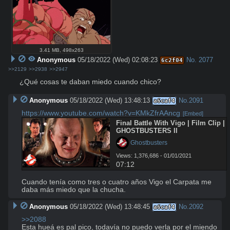
3.41 MB
,
498x263
Anonymous
05/18/2022 (Wed) 02:08:23
No.
2077
6c2f04
>>2129
>>2938
>>2947
¿Qué cosas te daban miedo cuando chico?
Anonymous
05/18/2022 (Wed) 13:48:13
No.
2091
a6caf4
https://www.youtube.com/watch?v=KMkZfrAAncg
[Embed]
Final Battle With Vigo | Film Clip | 
GHOSTBUSTERS II
 Ghostbusters
Views: 1,376,686 - 01/01/2021
07:12
Cuando tenía como tres o cuatro años Vigo el Carpata me 
daba más miedo que la chucha.
Anonymous
05/18/2022 (Wed) 13:48:45
No.
2092
a6caf4
>>2088
Esta hueá es pal pico, todavía no puedo verla por el miendo 