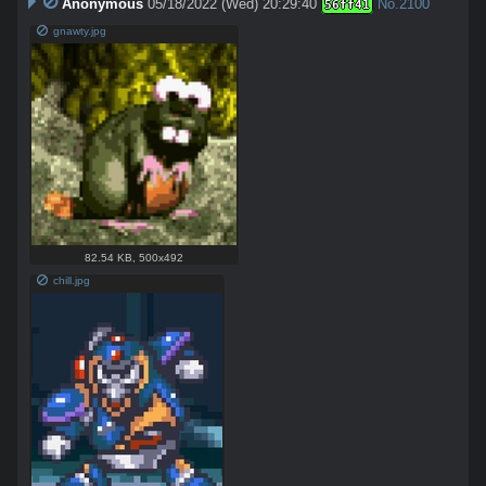
Anonymous
05/18/2022 (Wed) 20:29:40
No.
2100
56ff41
gnawty.jpg
82.54 KB
,
500x492
chill.jpg