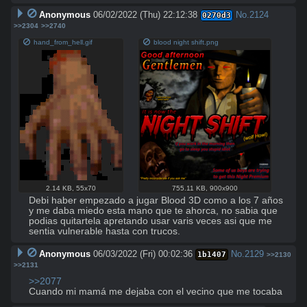
Anonymous
06/02/2022 (Thu) 22:12:38
No.
2124
0270d3
>>2304
>>2740
hand_from_hell.gif
blood night shift.png
2.14 KB
,
55x70
755.11 KB
,
900x900
Debi haber empezado a jugar Blood 3D como a los 7 años 
y me daba miedo esta mano que te ahorca, no sabia que 
podias quitartela apretando usar varis veces asi que me 
sentia vulnerable hasta con trucos.
Anonymous
06/03/2022 (Fri) 00:02:36
No.
2129
1b1407
>>2130
>>2131
>>2077
Cuando mi mamá me dejaba con el vecino que me tocaba