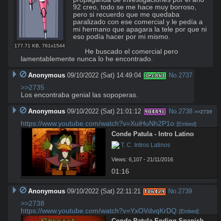
92 creo, todo se me hace muy borroso, 
pero si recuerdo que me quedaba 
paralizado con ese comercial y le pedía a 
mi hermano que apagara la tele por que ni 
eso podía hacer por mi mismo.

177.71 KB
,
761x1544
      He buscado el comercial pero 
lamentablemente nunca lo he encontrado.
Anonymous
09/10/2022 (Sat) 14:49:04
No.
2737
3ec861
>>2735
Los encontraba genial las sopoperas.
Anonymous
09/10/2022 (Sat) 21:01:12
No.
2738
90449c
>>2739
https://www.youtube.com/watch?v=XuiHuNh2P1o
[Embed]
Conde Patula - Intro Latino
 T. C. Intros Latinos
Views: 6,107 - 21/11/2016
01:16
Anonymous
09/10/2022 (Sat) 22:11:21
No.
2739
f06429
>>2738
https://www.youtube.com/watch?v=YxOVdvqKrDQ
[Embed]
Conde Patula Ending Spanish