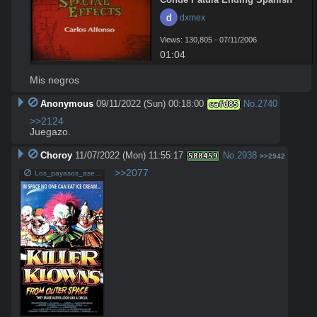
 dxmex
Views: 130,805 - 07/11/2006
01:04
Mis negros
Anonymous
09/11/2022 (Sun) 00:18:00
No.
2740
cafd85
>>2124
Juegazo.
Choroy
11/07/2022 (Mon) 11:55:17
No.
2938
588459
>>2942
>>2077
Los_payasos_asesinos_del_espacio_exterior-306025741-large.jpg