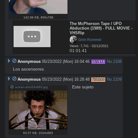
142.89 KB
,
800x788
The McPherson Tape / UFO 
Abduction (1989) - FULL MOVIE - 
VHSRip
 Grim Rommel
Views: 7,741 - 02/12/2021
01:01:41
Anonymous
05/23/2022 (Mon) 16:04:46
No.
2108
a654f4
Los ascensores.
Anonymous
05/23/2022 (Mon) 16:28:48
No.
2109
f3b286
Este sujeto
screen-shot24x683.jpg
63.57 KB
,
1024x683