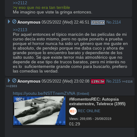
>>2112
>y eso que no era tan terrible
Me imagino que viste la gringa entonces.
Anonymous
05/25/2022 (Wed) 22:46:51
No.
2114
7d91aa
>>2113
Por aquel entonces el típico maricón de las películas de mi 
curso decía esto mismo, pero no quise ponerlo a prueba 
porque el horror nunca ha sido un género que me guste en 
lo absoluto, de pendejo porque me daba cuco y ahora de 
grande porque lo encuentro barato y dependiente de los 
salto susto. Sé que existe terror más atmosférico que no 
depende de ese tipo de trucos baratos, pero mi interés no 
es lo  suficientemente grande como para buscarlo, prefiero 
las comedias la verdad.
Anonymous
05/25/2022 (Wed) 23:02:08
No.
2115
c20c3e
>>2116
>>2303
https://youtu.be/NSTTnemZVNA
[Embed]
#MomentosREC: Autopsia 
extraterrestre, Teletrece (1995)
 REC ONLINE
Views: 269,695 - 26/08/2019
01:29