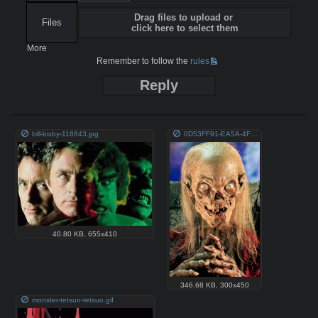
Drag files to upload or
Files
click here to select them
More
Remember to follow the
rules
Reply
bill-bixby-118843.jpg
0D53FF91-EA5A-4F08-9457-569C4175FF16.png
40.80 KB
,
655x410
346.68 KB
,
300x450
monster-tetsuo-tetsuo.gif