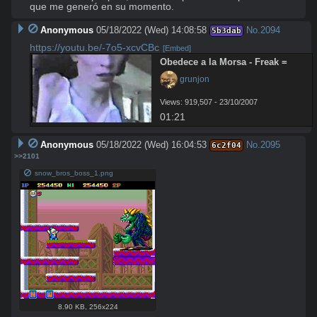
que me generó en su momento.
Anonymous
05/18/2022 (Wed) 14:08:58
No.
2094
5b3dab
https://youtu.be/-7o5-xcvCBc
[Embed]
Obedece a la Morsa - Freak =
 grunjon
Views: 919,507 - 23/10/2007
01:21
Anonymous
05/18/2022 (Wed) 16:04:53
No.
2095
6c2f04
>>2101
snow_bros_boss_1.png
8.90 KB
,
256x224