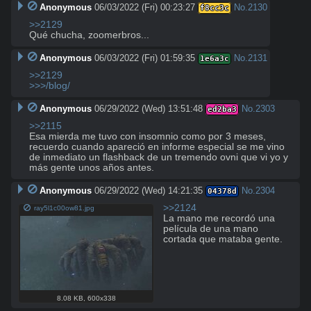
Anonymous
06/03/2022 (Fri) 00:23:27
No.
2130
f8cc3c
>>2129
Qué chucha, zoomerbros...
Anonymous
06/03/2022 (Fri) 01:59:35
No.
2131
1e6a3c
>>2129
>>>/blog/
Anonymous
06/29/2022 (Wed) 13:51:48
No.
2303
ed2ba3
>>2115
Esa mierda me tuvo con insomnio como por 3 meses, 
recuerdo cuando apareció en informe especial se me vino 
de inmediato un flashback de un tremendo ovni que vi yo y 
más gente unos años antes.
Anonymous
06/29/2022 (Wed) 14:21:35
No.
2304
04378d
>>2124
ray5l1c00ow81.jpg
La mano me recordó una 
película de una mano 
cortada que mataba gente.
8.08 KB
,
600x338