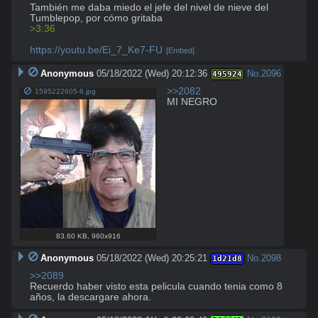
También me daba miedo el jefe del nivel de nieve del 
>3:36
https://youtu.be/Ei_7_Ke7-FU
[Embed]
Anonymous
05/18/2022 (Wed) 20:12:36
No.
2096
495924
>>2082
1595222605-8.jpg
MI NEGRO
83.60 KB
,
960x916
Anonymous
05/18/2022 (Wed) 20:25:21
No.
2098
1d21d8
>>2089
Recuerdo haber visto esta pelicula cuando tenia como 8 
años, la descargare ahora.