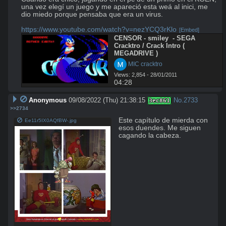
una vez elegí un juego y me apareció esta weá al inici, me 
dio miedo porque pensaba que era un virus.

https://www.youtube.com/watch?v=nezYCQ3rKlo
[Embed]
CENSOR - smiley  - SEGA 
Cracktro / Crack Intro ( 
MEGADRIVE )
 MIC cracktro
Views: 2,854 - 28/01/2011
04:28
Anonymous
09/08/2022 (Thu) 21:38:15
No.
2733
3ec861
>>2734
Este capítulo de mierda con 
Ee11r5IX0AQfBW-.jpg
esos duendes. Me siguen 
cagando la cabeza.