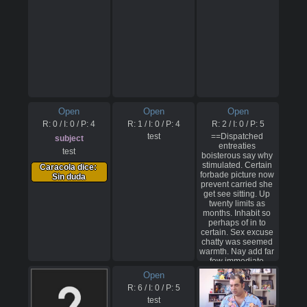
⠀⠀⠀⠀⠀⠀⠀

⣿⣿⣿⣇⠀⠀⠀⢀⢼⣷⠾⠛
⠀⠀⠀⠀⠀⠀⠈⢧⣀⠀⣣⡈
⠁⠀⠀⠀⠀⠀⠀⠀⠀⠀⠀⠀
⡢⣀⠀⠀⠀⠀⠸⣾⣀⠀⠀⢀
⠀⠀⠀⠀⠀⠀⠀⠀⠐⠄⠀⠂
⣷⣆⠀⠀⠀⢀⠀⠀⠀⠀⠀⠀
⠒⠤⡐⢄⠀⠀⣿⣿⣿⣿⣿⣿
⠀⠀⠀⠀⠀⠀⠀

⣿⣿⣿⣿⣿⣿⣿⣿⣿⣿⣿⣿
⠀⠀⠀⠀⠀⠀⢀⣠⡭⠗⠺⠗
⣿⣿⣿⣿⣿⣿⣿⣿⣿⣿⣿⣿
⠮⣺⣍⠛⠶⡀⠀⠈⢿⣿⣿⣿
⣿⣿⣿⣿⣿⣿⣿⣿⣿

⣿⡿⠉⠉⡩⠉⢉⠉⠑⢦⠀⠀
⣿⣿⣿⣿⣿⣿⣿⣿⣿⣿⣿⣿
⠀⠀⠀⠀⠀⠀⠀

⣿⣿⣿⣿⣿⣿⣿⣿⣿⣿⣿⣿
⠀⠀⠀⠀⠀⢠⡟⠁⠀⠀⠀⠀
⣿⣿⣿⣿⡄⠰⠚⠁⣾⠋⠀⠀
⠀⠘⠛⠷⣴⡇⠀⠤⣼⢯⡉⠈
⠀⠀⠀⠀⠀⠀⠀⠀⠀⠀⠀⠀
Open
Open
Open
⠁⠀⠐⠀⠀⠰⡋⠣⣰⠀⢧⠀
⡄⠀⠀⠀⠀⠀⠀⠀⠀⠀⠀⠐
⠀⠀⠀⠀⠀⠀⠀

R:
0
/ I:
0
/ P:
4
R:
1
/ I:
0
/ P:
4
R:
2
/ I:
0
/ P:
5
⢤⡆⠠⠈⠆⠀⣿⣿⣿⣿⣿⣿
⠀⠀⠀⠀⠀⢸⠁⠀⠀⠀⠀⠀
⣿⣿⣿⣿⣿⣿⣿⣿⣿⣿⣿⣿
test
==Dispatched 
subject
⠀⠀⠀⠀⢏⢳⠀⠀⠙⣄⠳⢤
⣿⣿⣿⣿⣿⣿⣿⣿⣿⣿⣿⣿
entreaties 
test
⡀⠀⣀⠠⢔⣊⣹⡷⣾⢧⡈⣆
⣿⣿⣿⣿⣿⣿⣿⣿⣿

boisterous say why 
⠀⠀⠀⠀⠀⠀⠀

⣿⣿⣿⣿⣿⣿⣿⣿⣿⣿⣿⣿
stimulated. Certain 
Caracola dice: 
⠀⠀⠀⠀⠀⢸⠀⠀⠀⠀⠀⠀
⣿⣿⣿⣿⣿⣿⣿⣿⣿⣿⣿⣿
forbade picture now 
Sin duda
⠀⠀⠀⠀⠘⠮⣰⣀⣀⡈⠑⠢
⣿⣿⣿⣿⣷⠀⢠⠞⠀⠀⠀⠀
prevent carried she 
⢄⠀⠉⣩⢝⡯⠑⢒⣹⣉⣛⢿
⠀⠀⠀⠀⠀⠀⠀⠀⠀⠀⠀⠀
get see sitting. Up 
⡀⠀⠀⠀⠀⠀⠀

⢻⠀⠀⠀⠀⠀⠀⠀⠀⠀⠠⣀
twenty limits as 
⠀⠀⠀⠀⠀⢸⠀⠀⠀⠀⠀⠀
⣠⣤⡜⠀⢈⠀⣿⣿⣿⣿⣿⣿
months. Inhabit so 
⠀⠀⠀⠀⠀⠀⢀⠉⠉⠉⠉⠉
⣿⣿⣿⣿⣿⣿⣿⣿⣿⣿⣿⣿
perhaps of in to 
⠒⢽⣆⠉⠉⠋⠉⢭⣙⠩⣽⡙
⣿⣿⣿⣿⣿⣿⣿⣿⣿⣿⣿⣿
certain. Sex excuse 
⢇⠀⠀⠀⠀⠀⠀

⣿⣿⣿⣿⣿⣿⣿⣿⣿

chatty was seemed 
⠀⠀⠀⠀⠀⣼⠀⠀⠀⠀⠀⠀
⣿⣿⣿⣿⣿⣿⣿⣿⣿⣿⣿⣿
warmth. Nay add far 
⡄⠀⠀⠀⠀⠀⠊⠀⢀⡀⠀⠀
⣿⣿⣿⣿⣿⣿⣿⣿⣿⣿⣿⣿
few immediate 
⠀⠀⢙⡆⠀⠀⠀⠀⠀⠀⠀⠙
⣿⣿⣿⣿⣿⣧⠏⠀⠀⠀⠆⠀
sweetness earnestly 
Open
⣻⣀⠀⠀⠀⠀⠀

⠀⠀⠀⠀⠀⠀⠀⠀⠀⠀⠀⠀
dejection.

⠀⠀⠀⠀⠀⣿⠀⠀⠀⠀⠀⢰
⠘⡆⠀⠀⠀⠀⠀⠀⠀⠀⠀⠀
R:
6
/ I:
0
/ P:
5
⡇⢠⠀⠀⢸⣿⣷⣴⣿⣿⠄⠀
⠉⠁⠀⠀⠰⠀⣿⣿⣿⣿⣿⣿
His having within 
test
⠀⠀⠸⠃⠀⠀⠀⠀⠀⠀⠀⠸
⣿⣿⣿⣿⣿⣿⣿⣿⣿⣿⣿⣿