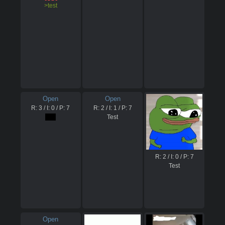
>test
⠀⠀⠀⠙⢦⡀⠈⠀⠀⠀⠀⠀
⠦⠀⠀⠀⠀⠀⠀⠀⠀⠀⠀⠀
⠀⠀⠀⠔⠀⠀⠀⠀⠀⠀⠀⡜
⠀⠃⢸⣿⣷⣧⣆⣀⣀⡈⠓⣤
⣀⣀⣤⣴⣶⣿⣿⣿⣿⣿⣿⣿
⠀⠀⠀⠀⠀⠀⠀⠀⢸⠁⠀⠀
⠀⠀⠀⠀⠀⠀⠀⠀⠀

⠂⡍⠰⢈⠂⡙⢮⡀⠀⠀⠀⠀
⠀⠀⠀⠀⠀⠀⠀⠀⠀⠀⢀⠀
⠀⠀⠀⠀⠀⠿⣦⠀⠀⠀⠀⠀
⠂⠠⠀⠀⠀⠀⠀⠀⠀⠀⠀⠀
⠀⠈⠀⢂⠀⠀⠀⠀⠀⢀⡰⠯
⠇⢀⣾⠻⠛⠛⠉⠉⠿⢿⣿⣿
⣿⣿⣿⣿⣿⣿⣿⣿⣿⣿⣿⣿
Open
Open
⡄⠀⠀⠀⠀⠀⠀⠀⡇⠀⠀⠀
R:
3
/ I:
0
/ P:
7
R:
2
/ I:
1
/ P:
7
⠀⠀⠀⠀⠀⠀⠀⠀⠀
test
Test
R:
2
/ I:
0
/ P:
7
Test
Open