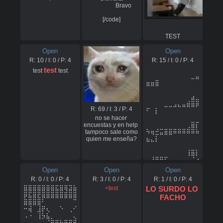
                Bravo

[/code]
TEST
Open
Open
R:
10
/ I:
0
/ P:
4
R:
15
/ I:
0
/ P:
4
test
⠀⠀⠀⠀⠀⠀⠀⠀⠀⠀⠀⠀
test 
 test
⠀⠀⠀⠀⠀⠀⠀⠀⠀⠀⣀⣤
⣶⣶⣿⠀⠀⠀⠀⠀⠀⠀⠀⠀
⠀⠀⠀⠀⠀⠀⠀

⠀⠀⠀⠀⠀⠀⠀⠀⠀⠀⣴⣀
⠀⠀⠀⠀⣀⣀⣠⣄⣤⣾⣿⡿
R:
69
/ I:
3
/ P:
4
⠋⠀⡇⠀⠀⠀⠀⠀⠀⠀⠀⠀
no se hacer 
⠀⠀⠀⠀⠀⠀⠀

encuestas y en help 
⠀⠀⠀⠀⠀⠀⠀⠀⠀⢀⣿⡏
tampoco sale como

⠳⢶⣚⣭⣿⣿⠿⠿⠿⠿⠿⠷
quien me enseña?
⣦⣄⡇⠀⠀⠀⠀⠀⠀⠀⠀⠀
⠀⠀⠀⠀⠀⠀⠀

⠀⠀⠀⠀⠀⠀⠀⠀⠀⢸⣿⡇
⠀⣼⣿⡿⠋⠀⠀⠀⠀⠀⠈⠐
⢄⣽⣿⣦⡀⠀⠀⠀⠀⠀⠀⠀
Open
Open
Open
⠀⠀⠀⠀⠀⠀⠀

R:
0
/ I:
0
/ P:
4
R:
3
/ I:
0
/ P:
4
R:
1
/ I:
0
/ P:
4
⠀⠀⠀⠀⠀⠀⠀⠀⢠⢾⣿⡇
⣾⣿⠋⠀⠀⠀⠀⠀⠀⠀⠀⠀
⣿⣿⣿⣿⣿⣿⣿⣯⣿⢿⣽⣷
<test
LO SURDO LO 
⠀⠉⠈⠿⣽⡄⠀⠀⠀⠀⠀⠀
⡿⣯⣿⣟⣿⣿⣿⣿⣿⣿⣿⣿
FACHO
⠀⠀⠀⠀⠀⠀⠀

⣿⣿⣿⣿⠃⠀⠀⠀⠀⠀⠀⠉
⠀⠀⠀⠀⠀⠀⠀⢠⡏⢸⣿⣷
⠒⢾⠀⣸⡟⢆⠀⠀⠑⠀⢀⠊
⣿⠋⠀⠀⣸⣦⠀⠀⠀⠀⠀⠀
⠠⠐⠀⢸⡳⣧⡀⠀⠀⠀⠀⢄
⠀⠀⠀⠀⡌⢻⡶⠦⠤⠀⠀⠀
⠀⡀⠀⠀⠀⠈⣿⣿⣷⣿⣿⣿