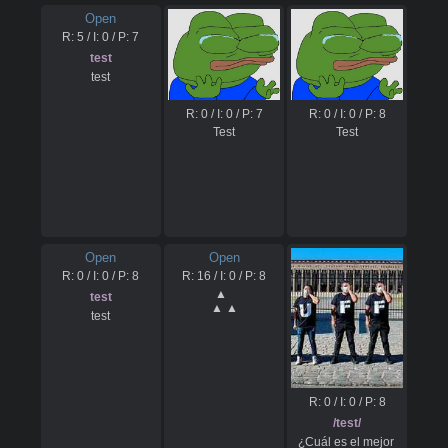
LA VICTORIA 
Open
DEL RECHAZO 
R:
5
/ I:
0
/ P:
7
test
test
R:
0
/ I:
0
/ P:
7
R:
0
/ I:
0
/ P:
8
Test
Test
Open
Open
R:
0
/ I:
0
/ P:
8
R:
16
/ I:
0
/ P:
8
▲  

test
▲ ▲
test
R:
0
/ I:
0
/ P:
8
/test/
¿Cuál es el mejor 