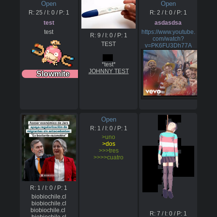
Open
Open
R:
25
/ I:
0
/ P:
1
R:
2
/ I:
0
/ P:
1
test
asdasdsa
test
https://www.youtube.
R:
9
/ I:
0
/ P:
1
com/watch?
TEST

v=PK6FU3Dh77A
test
JOHNNY TEST
Slowmite
Open
R:
1
/ I:
0
/ P:
1
>uno
>dos
>>>tres
>>>>cuatro
R:
1
/ I:
0
/ P:
1
biobiochile.cl

biobiochile.cl

biobiochile.cl 
R:
7
/ I:
0
/ P:
1