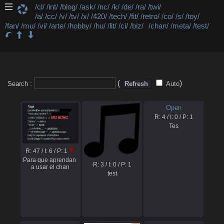
/cl/
/int/
/blog/
/ask/
/nc/
/k/
/de/
/ra/
/twi/
/a/
/cc/
/v/
/tv/
/x/
/420/
/tech/
/fit/
/retro/
/co/
/s/
/toy/
/fan/
/mu/
/vi/
/arte/
/hobby/
/hu/
/lit/
/ci/
/biz/
/chan/
/meta/
/test/
Catalog of
/test/
(
)
Search :
Refresh
Auto
Open
R:
4
/ I:
0
/ P:
1
Tes
R:
47
/ I:
6
/ P:
1
Para que aprendan 
R:
3
/ I:
0
/ P:
1
a usar el chan
test