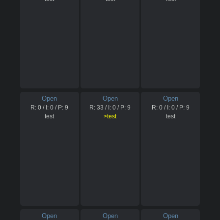
Open
Open
Open
R:
0
/ I:
0
/ P:
9
R:
33
/ I:
0
/ P:
9
R:
0
/ I:
0
/ P:
9
test
>test
test
Open
Open
Open