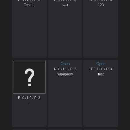
Testeo
123
test
Open
Open
R:
0
/ I:
0
/ P:
3
R:
1
/ I:
0
/ P:
3
wqeqeqw
test
R:
0
/ I:
0
/ P:
3
.