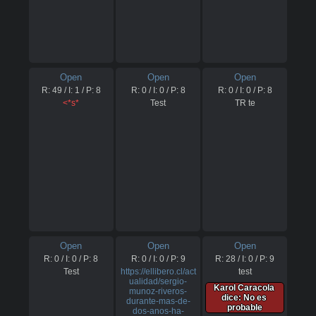
Open
Open
Open
R:
49
/ I:
1
/ P:
8
R:
0
/ I:
0
/ P:
8
R:
0
/ I:
0
/ P:
8
<*s*
Test
TR te
Open
Open
Open
R:
0
/ I:
0
/ P:
8
R:
0
/ I:
0
/ P:
9
R:
28
/ I:
0
/ P:
9
Test
https://ellibero.cl/act
test
ualidad/sergio-
Karol Caracola 
munoz-riveros-
dice: No es 
durante-mas-de-
probable
dos-anos-ha-