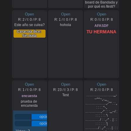
board de Bandada y 
por qué es /test/?
Open
Open
Open
R:
2
/ I:
0
/ P:
8
R:
1
/ I:
0
/ P:
8
R:
0
/ I:
0
/ P:
8
Este año se culea?
hohola
AFASDF
TU HERMANA
Caracola dice: 
Sin duda
Open
Open
Open
R:
1
/ I:
0
/ P:
8
R:
23
/ I:
3
/ P:
8
R:
2
/ I:
0
/ P:
8
Test
…………………...„„-
encuesta
~^^~„-„„_

prueba de 
………………„-^*
 : : „
encunesta
: : : : *-„

…………..„-* : : :„„--/ : 
: : : : : : '\

50%
opcion 1
…………./ : : „-* . .| : : 
50%
opcion 2
: : : : : : '|

……….../ : „-* . . . | : : : 