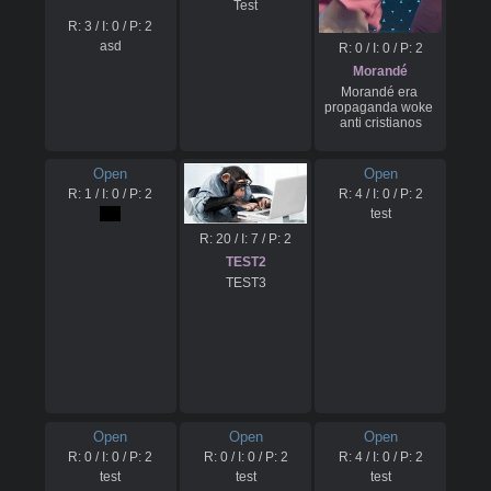
Test
R:
3
/ I:
0
/ P:
2
asd
R:
0
/ I:
0
/ P:
2
Morandé
Morandé era 
propaganda woke 
anti cristianos
Open
Open
R:
1
/ I:
0
/ P:
2
R:
4
/ I:
0
/ P:
2
ola
test
R:
20
/ I:
7
/ P:
2
TEST2
TEST3
Open
Open
Open
R:
0
/ I:
0
/ P:
2
R:
0
/ I:
0
/ P:
2
R:
4
/ I:
0
/ P:
2
test
test
test