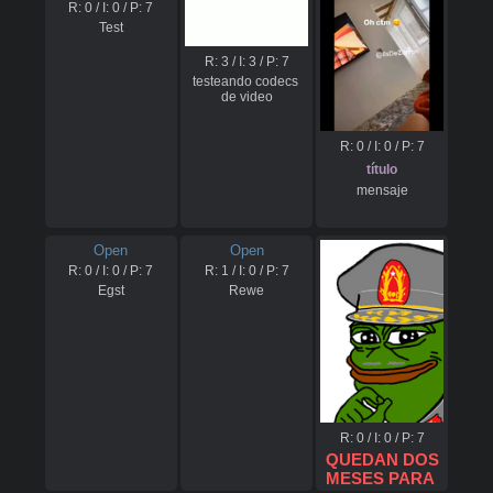
R:
0
/ I:
0
/ P:
7
Test
R:
3
/ I:
3
/ P:
7
testeando codecs 
de video
R:
0
/ I:
0
/ P:
7
título
mensaje
Open
Open
R:
0
/ I:
0
/ P:
7
R:
1
/ I:
0
/ P:
7
Egst
Rewe
R:
0
/ I:
0
/ P:
7
 QUEDAN DOS 
MESES PARA 