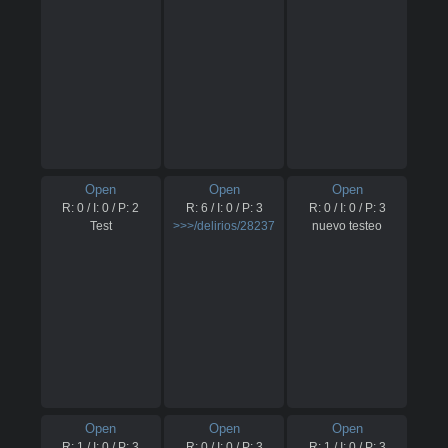
Open
Open
Open
R:
0
/ I:
0
/ P:
2
R:
6
/ I:
0
/ P:
3
R:
0
/ I:
0
/ P:
3
Test
>>>/delirios/28237
nuevo testeo
Open
Open
Open
R:
1
/ I:
0
/ P:
3
R:
0
/ I:
0
/ P:
3
R:
1
/ I:
0
/ P:
3