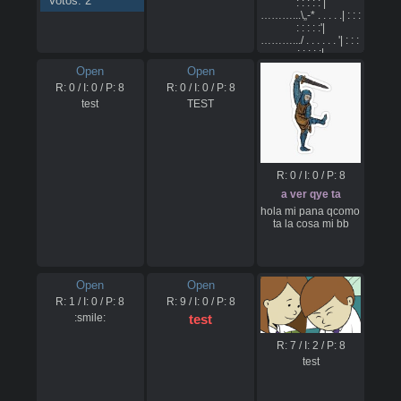
Votos: 2
: : : : : |

………...\„-* . . . . .| : : : 
: : : : :'|

……….../ . . . . . . '| : : : 
: : : : :|

……..../ . . . . . . . .'\ : : : 
Open
Open
: : : : |

R:
0
/ I:
0
/ P:
8
R:
0
/ I:
0
/ P:
8
……../ . . . . . . . . . .\ : : 
: : : : :|

test
TEST
……./ . . . . . . . . . . . '\ : 
: : : : /

….../ . . . . . . . . . . . . . 
*-„„„„-*'

….'/ . . . . . . . . . . . . . . '|

R:
0
/ I:
0
/ P:
8
…/ . . . . . . . ./ . . . . . . .|

../ . . . . . . . .'/ . . . . . . .'|

a ver qye ta
./ . . . . . . . . / . . . . . . .'|

hola mi pana qcomo 
'/ . . . . . . . . . . . . . . . .'|

ta la cosa mi bb
'| . . . . . \ . . . . . . . . . .|

'| . . . . . . \„_^- „ . . . . .'|

'| . . . . . . . . .'\ .\ ./ '/ . |

| .\ . . . . . . . . . \ .'' / . '|

| . . . . . . . . . . / .'/ . . .|

Open
Open
| . . . . . . .| . . / ./ ./ . .|
R:
1
/ I:
0
/ P:
8
R:
9
/ I:
0
/ P:
8
:smile:
test
R:
7
/ I:
2
/ P:
8
test