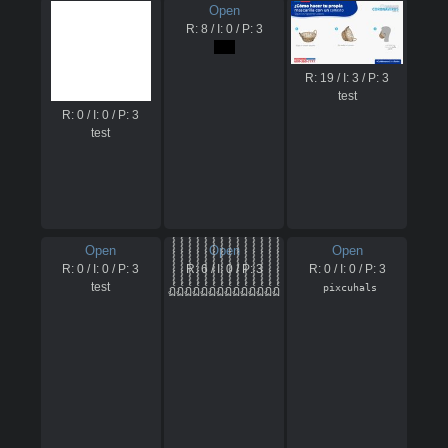
Open
R:
8
/ I:
0
/ P:
3
test
R:
19
/ I:
3
/ P:
3
test
R:
0
/ I:
0
/ P:
3
test
Open
Open
Open
R:
0
/ I:
0
/ P:
3
R:
6
/ I:
0
/ P:
3
R:
0
/ I:
0
/ P:
3
test
  pixcuhals 
ฏ๎๎๎๎๎๎๎๎๎๎๎๎๎๎๎๎ฏ๎๎๎๎๎๎๎๎๎๎๎๎๎๎๎๎๎๎๎๎๎ฏ๎๎๎๎๎๎๎๎๎๎๎๎๎๎๎๎ฏ๎๎๎๎๎๎๎๎๎๎๎๎๎๎๎๎๎๎๎๎๎๎๎๎๎๎๎๎๎๎๎๎๎๎๎๎๎๎๎๎๎๎๎๎๎๎๎๎๎๎๎๎๎๎๎๎๎๎๎๎๎๎๎๎๎๎๎๎๎๎๎๎๎๎๎๎๎๎๎๎๎๎๎๎๎๎๎๎๎๎๎๎๎๎๎๎๎๎๎๎๎๎๎๎๎๎๎๎๎๎๎๎๎๎๎๎๎๎๎๎๎๎๎๎๎๎๎๎๎๎๎๎๎๎๎๎๎๎๎๎๎๎๎๎๎๎๎๎๎๎๎๎๎๎๎๎๎๎๎๎๎๎๎๎๎๎๎๎๎๎๎๎๎๎๎๎๎๎๎๎๎๎๎๎๎๎๎๎๎๎๎๎๎๎๎๎๎๎๎๎๎ฏ๎๎๎๎๎๎๎๎๎๎๎๎๎๎๎๎ฏ๎๎๎๎๎๎๎๎๎๎๎๎๎๎๎๎๎๎๎๎๎๎๎๎๎๎๎๎๎๎๎๎๎๎๎๎๎๎๎๎๎๎๎๎๎๎๎๎๎๎๎๎๎๎๎๎๎๎๎๎๎๎๎๎๎๎๎๎๎๎๎๎๎๎๎๎๎๎๎๎๎๎๎๎๎๎๎๎๎๎๎๎๎๎๎๎๎๎๎๎๎๎๎๎๎๎๎๎๎๎๎๎๎๎๎๎๎๎๎๎๎๎๎๎๎๎๎๎๎๎๎๎๎๎๎๎๎๎๎๎๎๎๎๎๎๎๎๎๎๎๎๎๎๎๎๎๎๎๎๎๎๎๎๎๎๎๎๎๎๎๎๎๎๎๎๎๎๎๎๎๎๎๎๎๎๎๎๎๎๎๎๎๎๎๎๎๎๎๎๎๎ฏ๎๎๎๎๎๎๎๎๎๎๎๎๎๎๎๎ฏ๎๎๎๎๎๎๎๎๎๎๎๎๎๎๎๎๎๎๎๎๎๎๎๎๎๎๎๎๎๎๎๎๎๎๎๎๎๎๎๎๎๎๎๎๎๎๎๎๎๎๎๎๎๎๎๎๎๎๎๎๎๎๎๎๎๎๎๎๎๎๎๎๎๎๎๎๎๎๎๎๎๎๎๎๎๎๎๎๎๎๎๎๎๎๎๎๎๎๎๎๎๎๎๎๎๎๎๎ฏ๎๎๎๎๎๎๎๎๎๎๎๎๎๎๎๎ฏ๎๎๎๎๎๎๎๎๎๎๎๎๎๎๎๎๎๎๎๎๎ฏ๎๎๎๎๎๎๎๎๎๎๎๎๎๎๎๎ฏ๎๎๎๎๎๎๎๎๎๎๎๎๎๎๎๎๎๎๎๎๎๎๎๎๎๎๎๎๎๎๎๎๎๎๎๎๎๎๎๎๎๎๎๎๎๎๎๎๎๎๎๎๎๎๎๎๎๎๎๎๎๎๎๎๎๎๎๎๎๎๎๎๎๎๎๎๎๎๎๎๎๎๎๎๎๎๎๎๎๎๎๎๎๎๎๎๎๎๎๎๎๎๎๎๎๎๎๎๎๎๎๎๎๎๎๎๎๎๎๎๎๎๎๎๎๎๎๎๎๎๎๎๎๎๎๎๎๎๎๎๎๎๎๎๎๎๎๎๎๎๎๎๎๎๎๎๎๎๎๎๎๎๎๎๎๎๎๎๎๎๎๎๎๎๎๎๎๎๎๎๎๎๎๎๎๎๎๎๎๎๎๎๎๎๎๎๎๎๎๎๎ฏ๎๎๎๎๎๎๎๎๎๎๎๎๎๎๎๎ฏ๎๎๎๎๎๎๎๎๎๎๎๎๎๎๎๎๎๎๎๎๎๎๎๎๎๎๎๎๎๎๎๎๎๎๎๎๎๎๎๎๎๎๎๎๎๎๎๎๎๎๎๎๎๎๎๎