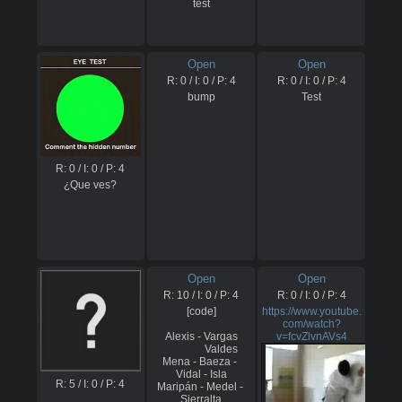
test
Open
Open
R:
0
/ I:
0
/ P:
4
R:
0
/ I:
0
/ P:
4
bump
Test
R:
0
/ I:
0
/ P:
4
¿Que ves?
Open
Open
R:
10
/ I:
0
/ P:
4
R:
0
/ I:
0
/ P:
4
[code]

https://www.youtube.
com/watch?
Alexis - Vargas

v=fcvZlvnAVs4
               Valdes

Mena - Baeza - 
Vidal - Isla

R:
5
/ I:
0
/ P:
4
Maripán - Medel - 
Sierralta

.