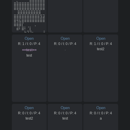
⠀⠀⠀⠀⠀⠀⠀

⣿⣿⣿⣿⣿⣿⣿⣿⣿⣿⣿⣿
⠀⠀⠀⠀⠀⠀⠀⢸⡃⠀⢿⣿
⣿⣿⣿⣿⣿⣿⣿⣿⣿⣿⣿⣿
⡟⠀⠀⢀⣿⠻⣧⡐⡄⠀⠀⠀
⣿⣿⣿⣿⣿⣿⣿⣿⣿

⠀⠀⠀⠀⠀⠀⣷⠀⠀⠀⠀⠀
⣿⣿⣿⣿⣿⣿⣿⣿⣿⣿⣻⣽
⠀⠀⠀⠀⠀⠀⠀

⣿⢿⣯⣿⣿⣿⣿⣿⣿⣿⣿⣿
⠀⠀⠀⠀⠀⠀⠀⣼⢰⠀⠈⢿
⣿⣿⣿⡏⠀⠀⠀⠀⡀⠀⠀⠀
⣇⠀⢀⣾⠃⢀⡠⠽⠾⣦⡀⠀
⠀⣾⠇⣿⠇⠈⡇⠀⠀⠀⠀⠀
⠀⠀⠀⠀⠀⢀⢸⡆⠀⠀⠀⠀
⠀⠀⠀⠀⠳⡹⣝⠢⡀⠀⠀⠘
⠀⠀⠀⠀⠀⠀⠀

⣆⠇⠀⠀⠀⠀⢿⣿⣿⣿⣿⣿
Open
Open
Open
⠀⠀⠀⠀⠀⠀⠀⣿⡸⠀⢀⠈
⣿⣿⣿⣿⣿⣿⣿⣿⣿⣿⣿⣿
R:
1
/ I:
0
/ P:
4
R:
0
/ I:
0
/ P:
4
R:
1
/ I:
0
/ P:
4
⢿⣄⢸⡇⠚⢁⣠⣤⣤⣄⠹⣦
⣿⣿⣿⣿⣿⣿⣿⣿⣿⣿⣿⣿
⡀⠀⠀⠀⠀⠘⣼⡇⠀⠀⠀⠀
⣿⣿⣿⣿⣿⣿⣿⣿⣿

.
test2
==test==
⠀⠀⠀⠀⠀⠀⠀

⣿⣿⣿⣿⣿⣿⣿⣿⣿⣽⣿⣿
test
⠀⠀⠀⠀⠀⠀⠀⣿⡧⠀⠸⠀
⣽⣿⡿⣿⣿⣿⣿⣿⣿⣿⣿⣿
⠀⠹⣼⡤⠿⣿⣿⡿⠧⠚⠁⠈
⣿⣿⣿⠅⠀⠈⠀⢰⡇⠀⡔⠀
⠙⠦⣄⡀⠀⠀⠿⣧⠤⠀⠀⠀
⢠⠟⣰⠏⠀⣠⠃⠀⠀⠀⠀⠀
⠀⠀⠀⠀⠀⠀⠀

⠀⠀⠀⠀⠀⠈⠑⠓⠬⠵⣢⣄
⠀⠀⠀⠀⠀⠀⠀⣾⠃⢈⡆⢰
⡟⠀⠀⠀⠀⠀⢸⣿⣿⣿⣿⣿
⠀⠀⠀⢣⡀⠀⠀⠀⠀⠀⠀⠀
⣿⣿⣿⣿⣿⣿⣿⣿⣿⣿⣿⣿
⠀⠀⡉⡏⣉⢁⣷⠋⢧⡀⠀⠀
⣿⣿⣿⣿⣿⣿⣿⣿⣿⣿⣿⣿
⠀⠀⠀⠀⠀⠀⠀

⣿⣿⣿⣿⣿⣿⣿⣿⣿

⠀⠀⠀⠀⠀⠀⢠⢷⣳⡸⣆⠈
⣿⣿⣿⣿⣿⣿⣿⣿⣿⣿⣿⣾
⢧⠀⠀⠀⠳⡄⠀⠀⠀⠀⠀⠀
⣿⣷⣿⣿⣿⣿⣿⣿⣿⣿⣿⣿
⠀⣀⡐⢸⡋⣸⠏⠳⠦⢽⣦⣄
⣿⣿⣿⡆⠀⠀⠀⠈⢷⡸⠀⣰
⡀⠀⠀⠀⠀⠀⠀

⣟⡼⠋⠀⠀⠀⠀⠀⠀⠀⠀⠀
⠀⠀⠀⠀⠀⠀⣼⣿⡵⢡⢹⠀
⠀⠀⠀⠀⠀⠀⠀⠀⠀⠀⠀⠈
Open
Open
Open
⠈⠳⣄⠀⠀⠘⢦⡀⠀⠀⠚⠈
⠙⠆⠀⠀⠀⠀⣹⣿⣿⣿⣿⣿
R:
0
/ I:
0
/ P:
4
R:
0
/ I:
0
/ P:
4
R:
0
/ I:
0
/ P:
4
⠙⠃⢣⢻⣧⠇⠀⠀⠀⠀⠀⠀
⣿⣿⣿⣿⣿⣿⣿⣿⣿⣿⣿⣿
⠀⠀⠀⠀⠀⠀⠀

⣿⣿⣿⣿⣿⣿⣿⣿⣿⣿⣿⣿
test2
test
a
⠀⠀⠀⠀⠀⣠⢿⡋⠀⢸⠈⢇
⣿⣿⣿⣿⣿⣿⣿⣿⣿

⠀⠀⠈⠙⠒⢤⡈⢿⠒⠒⠤⢤
⣿⣿⣿⣿⣿⣿⣿⣿⣿⣿⣿⣿
⡤⠴⠃⠸⠏⠀⠀⠀⠀⠀⠀⠀
⣾⣿⣿⣿⣿⣿⣿⣿⣿⣿⣿⣿