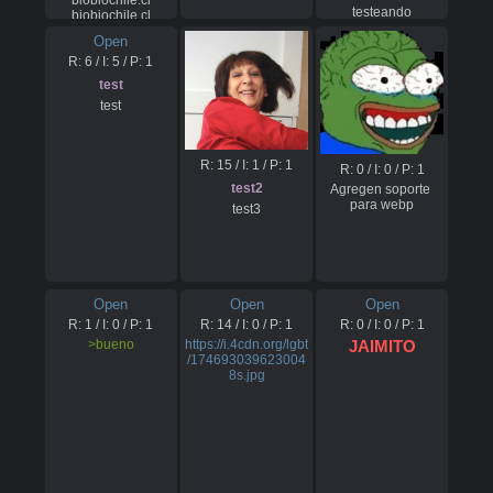
biobiochile.cl

testeando
biobiochile.cl

BIOBIOCHILE

Open
biobiochile.cl

R:
6
/ I:
5
/ P:
1
Asesor económico 
de Jara

test
apoya 
test
regularización de 
migrantes sin 
antecedentes: "Es 
bastante razonable"
R:
15
/ I:
1
/ P:
1
R:
0
/ I:
0
/ P:
1
test2
Agregen soporte 
para webp
test3
Open
Open
Open
R:
1
/ I:
0
/ P:
1
R:
14
/ I:
0
/ P:
1
R:
0
/ I:
0
/ P:
1
>bueno
https://i.4cdn.org/lgbt
JAIMITO
/174693039623004
8s.jpg