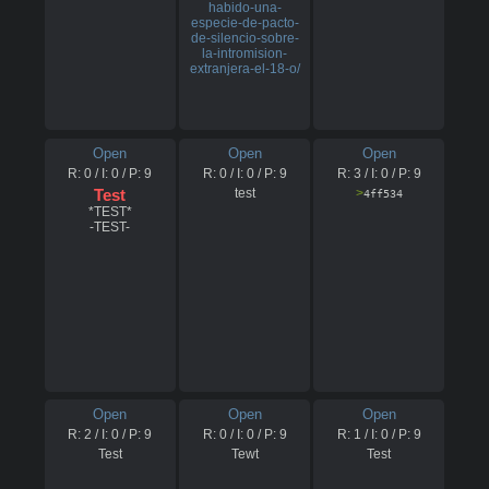
habido-una-
especie-de-pacto-
de-silencio-sobre-
la-intromision-
extranjera-el-18-o/
Open
Open
Open
R:
0
/ I:
0
/ P:
9
R:
0
/ I:
0
/ P:
9
R:
3
/ I:
0
/ P:
9
Test
test
>
4ff534
*TEST*

-TEST-
Open
Open
Open
R:
2
/ I:
0
/ P:
9
R:
0
/ I:
0
/ P:
9
R:
1
/ I:
0
/ P:
9
Test
Tewt
Test