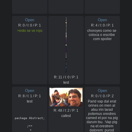
Open
Open
R:
0
/ I:
0
/ P:
1
R:
4
/ I:
0
/ P:
1
>esto se ve rojo
choroyes como se 
coloca o escribe 
com spoiler
R:
11
/ I:
0
/ P:
1
test
Open
Open
R:
8
/ I:
1
/ P:
1
R:
0
/ I:
0
/ P:
2
test

Parid vap dal erat 
orines on men al 
atsu irin tarad 
R:
48
/ I:
2
/ P:
1
potemus orestres 
cafest
camed et por na pig 
package Abstract;

darum tsu. :Vap pig 
na et orestrem 
/**

datorem: purod 
 *
