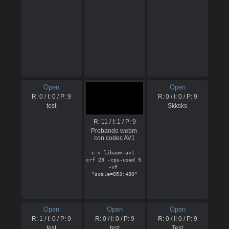
Open
Open
R:
0
/ I:
0
/ P:
9
R:
0
/ I:
0
/ P:
9
test
Skksks
R:
11
/ I:
1
/ P:
9
Probando webm 
-c:v libaom-av1 -
crf 28 -cpu-used 5 
-vf 
Open
Open
Open
R:
1
/ I:
0
/ P:
9
R:
0
/ I:
0
/ P:
9
R:
0
/ I:
0
/ P:
9
test
test
Test