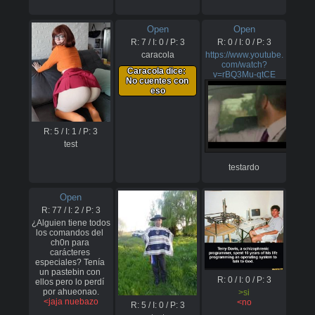
Open
Open
R:
7
/ I:
0
/ P:
3
R:
0
/ I:
0
/ P:
3
caracola
https://www.youtube.
com/watch?
Caracola dice: 
v=rBQ3Mu-qtCE
No cuentes con 
eso
R:
5
/ I:
1
/ P:
3
test
testardo
Open
R:
77
/ I:
2
/ P:
3
¿Alguien tiene todos 
los comandos del 
ch0n para 
carácteres 
especiales? Tenía 
un pastebin con 
R:
0
/ I:
0
/ P:
3
ellos pero lo perdí 
>si
<jaja nuebazo
<no
R:
5
/ I:
0
/ P:
3