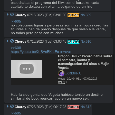
escuchabas el programa del Kiwi con el karaoke, cada 
capítulo te dejaba con el alma colgando de un hilo.
Choroy
07/18/2023 (Tue) 03:01:50
No.
609
ffb73c
>>605
no colecciono figuarts pero esas son mas antiguas creo, las 
figuritas suben de precio después de que salen a la venta, 
no todas pero pasa con muchas
Choroy
07/18/2023 (Tue) 03:03:48
No.
610
07f1f2
>>608
https://youtu.be/X-BAsEKILEo
[Embed]
Dragon Ball Z: Picoro habla sobre 
el samsara, karma y 
transmigracion del alma a Majin 
Vegeta
 xKRISHNA
Views: 10,404,951 - 07/02/2017
03:17
Habría sido genial que Vegeta hubiese tenido un destino 
similar al de Boo, reencarnado en un nuevo ser.
Choroy
07/25/2023 (Tue) 06:17:28
No.
612
f08381
>>605