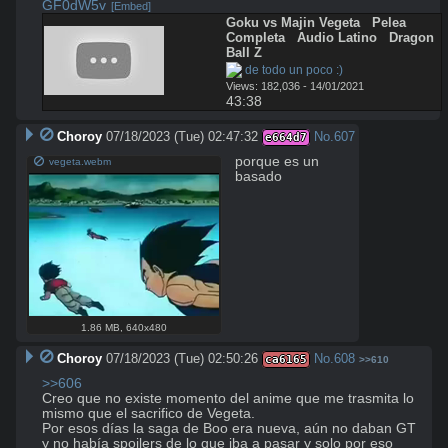
GF0dW5v
[Embed]
Goku vs Majin Vegeta   Pelea 
Completa   Audio Latino   Dragon 
Ball Z
 de todo un poco :)
Views: 182,036 - 14/01/2021
43:38
Choroy
07/18/2023 (Tue) 02:47:32
No.
607
e664d7
porque es un 
vegeta.webm
basado
1.86 MB
,
640x480
Choroy
07/18/2023 (Tue) 02:50:26
No.
608
ca6165
>>610
>>606
Creo que no existe momento del anime que me trasmita lo 
mismo que el sacrifico de Vegeta.

Por esos días la saga de Boo era nueva, aún no daban GT 
y no había spoilers de lo que iba a pasar y solo por eso 