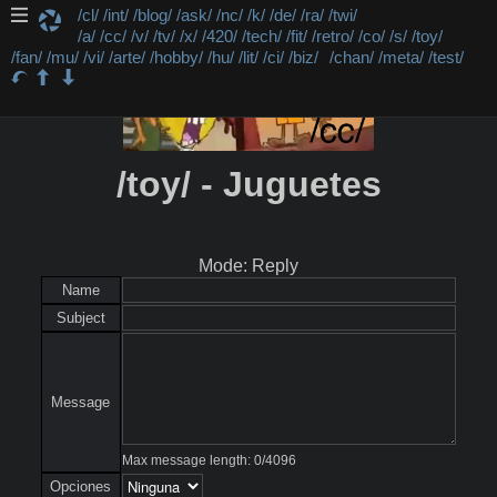
/cl/
/int/
/blog/
/ask/
/nc/
/k/
/de/
/ra/
/twi/
/a/
/cc/
/v/
/tv/
/x/
/420/
/tech/
/fit/
/retro/
/co/
/s/
/toy/
/fan/
/mu/
/vi/
/arte/
/hobby/
/hu/
/lit/
/ci/
/biz/
/chan/
/meta/
/test/
/toy/ - Juguetes
Mode: Reply
Name
Subject
Message
Max message length:
0
/
4096
Opciones