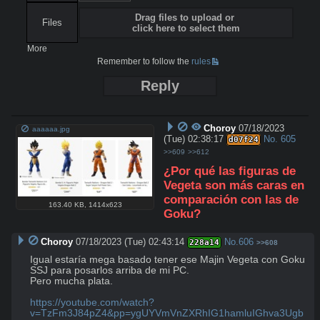
Drag files to upload or
Files
click here to select them
More
Remember to follow the
rules
Reply
Choroy
07/18/2023
aaaaaa.jpg
(Tue) 02:38:17
No.
605
d07f24
>>609
>>612
¿Por qué las figuras de 
Vegeta son más caras en 
comparación con las de 
163.40 KB
,
1414x623
Goku?
Choroy
07/18/2023 (Tue) 02:43:14
No.
606
228a14
>>608
Igual estaría mega basado tener ese Majin Vegeta con Goku 
SSJ para posarlos arriba de mi PC.

Pero mucha plata. 

https://youtube.com/watch?
v=TzFm3J84pZ4&pp=ygUYVmVnZXRhIG1hamluIGhva3Ugb