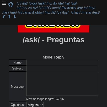
/cl/
/int/
/blog/
/ask/
/nc/
/k/
/de/
/ra/
/twi/
/a/
/cc/
/v/
/tv/
/x/
/420/
/tech/
/fit/
/retro/
/co/
/s/
/toy/
/fan/
/mu/
/vi/
/arte/
/hobby/
/hu/
/lit/
/ci/
/biz/
/chan/
/meta/
/test/
/ask/ - Preguntas
Mode: Reply
Name
Subject
Message
Max message length:
0
/
4096
Opciones