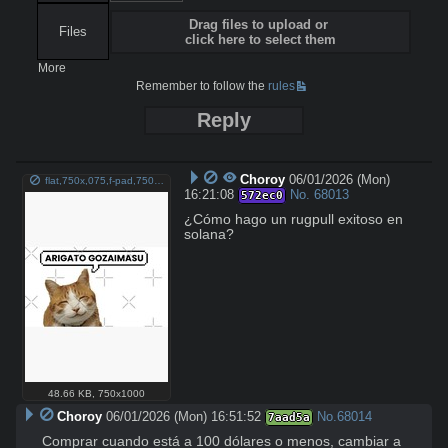
Drag files to upload or
Files
click here to select them
More
Remember to follow the
rules
Reply
Choroy
06/01/2026 (Mon)
flat,750x,075,f-pad,750x1000,f8f8f8.jpg
16:21:08
No.
68013
572ec0
¿Cómo hago un rugpull exitoso en 
solana?
48.66 KB
,
750x1000
Choroy
06/01/2026 (Mon) 16:51:52
No.
68014
7aad5a
Comprar cuando está a 100 dólares o menos, cambiar a 