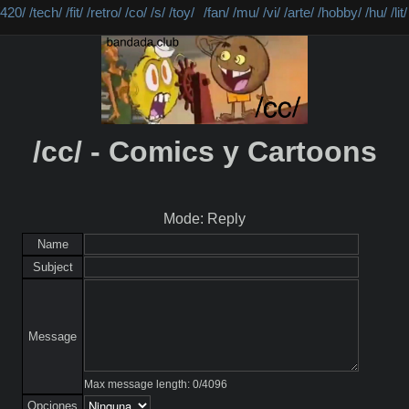
/420/
/tech/
/fit/
/retro/
/co/
/s/
/toy/
/fan/
/mu/
/vi/
/arte/
/hobby/
/hu/
/lit/
/cc/ - Comics y Cartoons
Mode: Reply
Name
Subject
Message
Max message length:
0
/
4096
Opciones