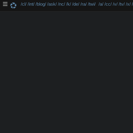
/cl/
/int/
/blog/
/ask/
/nc/
/k/
/de/
/ra/
/twi/
/a/
/cc/
/v/
/tv/
/x/