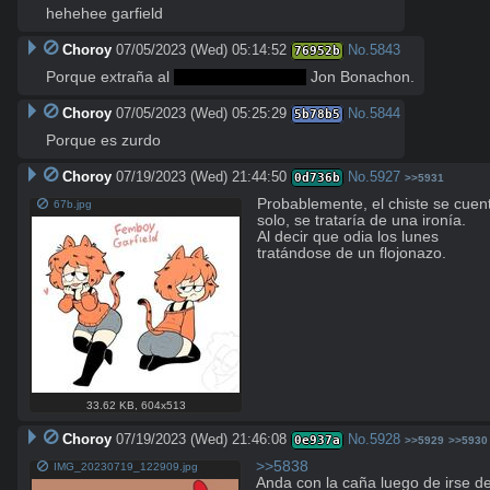
hehehee garfield
Choroy
07/05/2023 (Wed) 05:14:52
No.
5843
76952b
Porque extraña al 
compadre Moncho
 Jon Bonachon.
Choroy
07/05/2023 (Wed) 05:25:29
No.
5844
5b78b5
Porque es zurdo
Choroy
07/19/2023 (Wed) 21:44:50
No.
5927
0d736b
>>5931
Probablemente, el chiste se cuent
67b.jpg
solo, se trataría de una ironía.

Al decir que odia los lunes 
tratándose de un flojonazo.
33.62 KB
,
604x513
Choroy
07/19/2023 (Wed) 21:46:08
No.
5928
0e937a
>>5929
>>5930
>>5838
IMG_20230719_122909.jpg
Anda con la caña luego de irse de