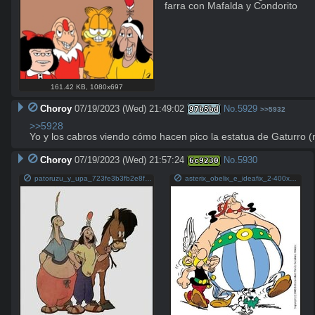
farra con Mafalda y Condorito
161.42 KB
,
1080x697
Choroy
07/19/2023 (Wed) 21:49:02
No.
5929
97b5bd
>>5932
>>5928
Yo y los cabros viendo cómo hacen pico la estatua de Gaturro 
Choroy
07/19/2023 (Wed) 21:57:24
No.
5930
6c9230
patoruzu_y_upa_723fe3b3fb2e8f5bf2888632f83b2410.jpg
asterix_obelix_e_ideafix_2-400x413.jpg