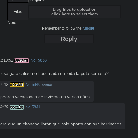
Drag files to upload or
Files
click here to select them
More
Remember to follow the
rules
Reply
3:10:52
No.
5838
d697af
si ese gato culiao no hace nada en toda la puta semana?
44:12
No.
5840
c7a41d
>>5841
peores vacaciones de invierno en varios años.
52:39
No.
5841
9ac1bb
rd que un chancho llorón que solo aporta con sus berrinches.