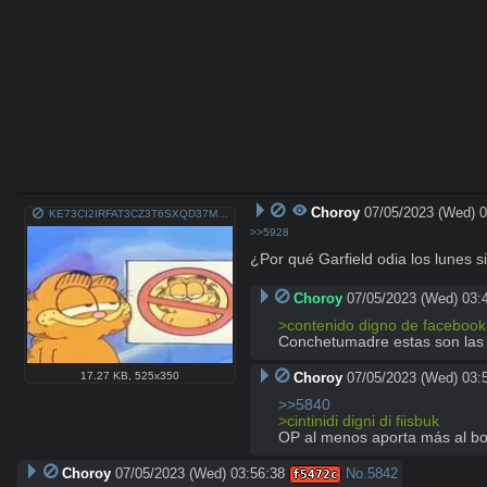
Choroy
07/05/2023 (Wed) 0
KE73CI2IRFAT3CZ3T6SXQD37MY.jpeg
>>5928
¿Por qué Garfield odia los lunes 
Choroy
07/05/2023 (Wed) 03:
>contenido digno de facebook
Conchetumadre estas son las 
Choroy
07/05/2023 (Wed) 03:
17.27 KB
,
525x350
>>5840
>cintinidi digni di fiisbuk
OP al menos aporta más al boa
Choroy
07/05/2023 (Wed) 03:56:38
No.
5842
f5472c