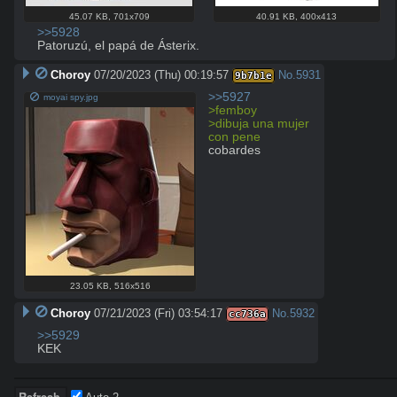
45.07 KB
,
701x709
40.91 KB
,
400x413
>>5928
Patoruzú, el papá de Ásterix.
Choroy
07/20/2023 (Thu) 00:19:57
No.
5931
9b7b1e
>>5927
moyai spy.jpg
>femboy
>dibuja una mujer 
con pene
cobardes
23.05 KB
,
516x516
Choroy
07/21/2023 (Fri) 03:54:17
No.
5932
cc736a
>>5929
KEK