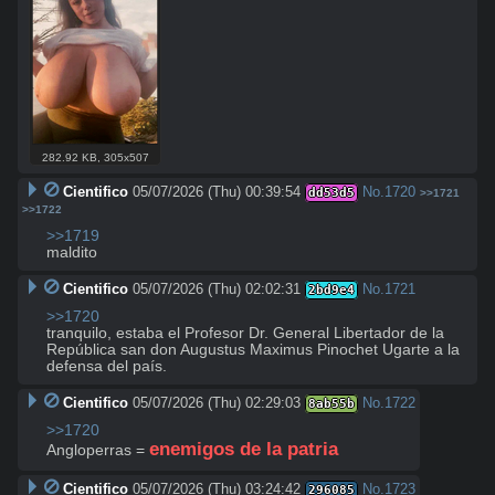
282.92 KB
,
305x507
Cientifico
05/07/2026 (Thu) 00:39:54
No.
1720
dd53d5
>>1721
>>1722
>>1719
maldito
Cientifico
05/07/2026 (Thu) 02:02:31
No.
1721
2bd9e4
>>1720
tranquilo, estaba el Profesor Dr. General Libertador de la 
República san don Augustus Maximus Pinochet Ugarte a la 
defensa del país.
Cientifico
05/07/2026 (Thu) 02:29:03
No.
1722
8ab55b
>>1720
enemigos de la patria
Angloperras = 
Cientifico
05/07/2026 (Thu) 03:24:42
No.
1723
296085