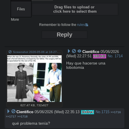
Drag files to upload or
Files
click here to select them
More
Remember to follow the
rules
Reply
Cientifico
05/06/2026
Screenshot 2026-05-06 at 18-27-24 When she was 23 Rosemary Kennedy the sister of JFK and RFK had a forced lobotomy arranged by her father. The surgery left her incapacitated for the rest of her life. r_HistoricalCapsule.png
(Wed) 22:27:51
No.
1714
dd53d5
Hay que hacerse una 
lobotomia
627.47 KB
,
732x627
Cientifico
05/06/2026 (Wed) 22:35:13
No.
1715
2bd9e4
>>1716
>>1717
>>1718
qué problema tenía?