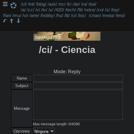
/cl/
/int/
/blog/
/ask/
/nc/
/k/
/de/
/ra/
/twi/
/a/
/cc/
/v/
/tv/
/x/
/420/
/tech/
/fit/
/retro/
/co/
/s/
/toy/
/fan/
/mu/
/vi/
/arte/
/hobby/
/hu/
/lit/
/ci/
/biz/
/chan/
/meta/
/test/
/ci/ - Ciencia
Mode: Reply
Name
Subject
Message
Max message length:
0
/
4096
Opciones