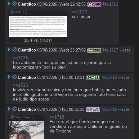
Cientifico
05/06/2026 (Wed) 22:42:55
No.
1716
dd53d5
>>1715
442.png
ser mujer
23.43 KB
,
649x234
Cientifico
05/06/2026 (Wed) 23:27:02
No.
1717
8ab55b
>>1723
>>1715
Era antisemita, así que los judíos le dijeron que la 
lobotomizaran "por su bien".
Cientifico
05/07/2026 (Thu) 00:12:31
No.
1718
329645
>>1719
>>1715
la violaron cuando chica y temian a que hable, no es joda

increible igual como el viejo de la segunda foto tiene cara 
de judio tipo soros
Cientifico
05/07/2026 (Thu) 00:31:35
No.
1719
c6a7d7
>>1720
>>1718
Sin título.png
Ese era el que firmó para que no le 
vendieran armas a Chile en el gobierno 
de Pinocho.