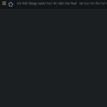
/cl/
/int/
/blog/
/ask/
/nc/
/k/
/de/
/ra/
/twi/
/a/
/cc/
/v/
/tv/
/x/