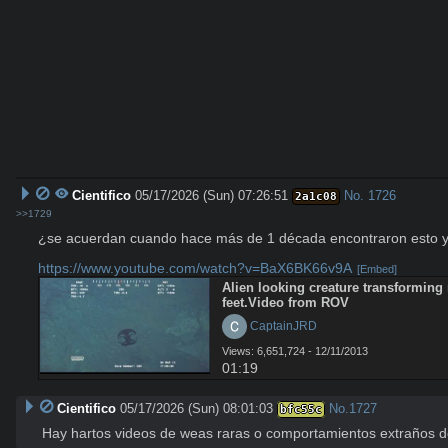
Cientifico
05/17/2026 (Sun) 07:26:51
No.
1726
2a1c08
>>1729
¿se acuerdan cuando hace más de 1 década encontraron esto y 
https://www.youtube.com/watch?v=BaX6BK66v9A
[Embed]
Alien looking creature transforming 
feet.Video from ROV
 CaptainJRD
Views: 6,651,724 - 12/11/2013
01:19
Cientifico
05/17/2026 (Sun) 08:01:03
No.
1727
bfc55c
Hay hartos videos de weas raras o comportamientos extraños de