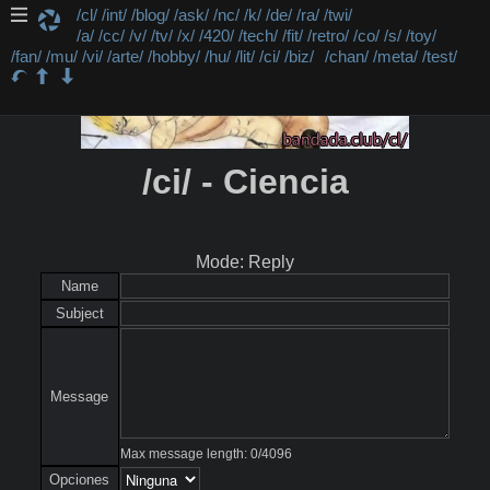
/cl/
/int/
/blog/
/ask/
/nc/
/k/
/de/
/ra/
/twi/
/a/
/cc/
/v/
/tv/
/x/
/420/
/tech/
/fit/
/retro/
/co/
/s/
/toy/
/fan/
/mu/
/vi/
/arte/
/hobby/
/hu/
/lit/
/ci/
/biz/
/chan/
/meta/
/test/
/ci/ - Ciencia
Mode: Reply
Name
Subject
Message
Max message length:
0
/
4096
Opciones