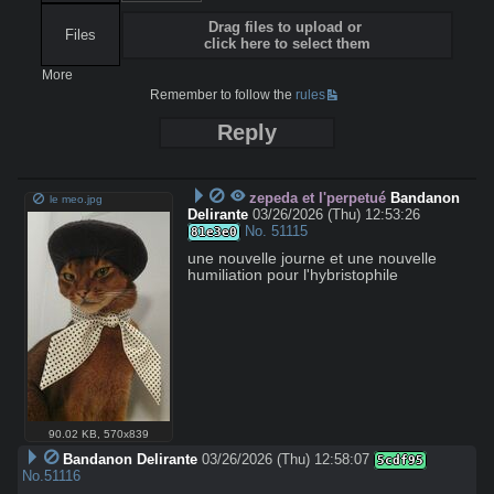
Drag files to upload or
Files
click here to select them
More
Remember to follow the
rules
Reply
zepeda et l'perpetué
Bandanon
le meo.jpg
Delirante
03/26/2026 (Thu) 12:53:26
No.
51115
81e3e0
une nouvelle journe et une nouvelle 
humiliation pour l'hybristophile
90.02 KB
,
570x839
Bandanon Delirante
03/26/2026 (Thu) 12:58:07
5cdf95
No.
51116