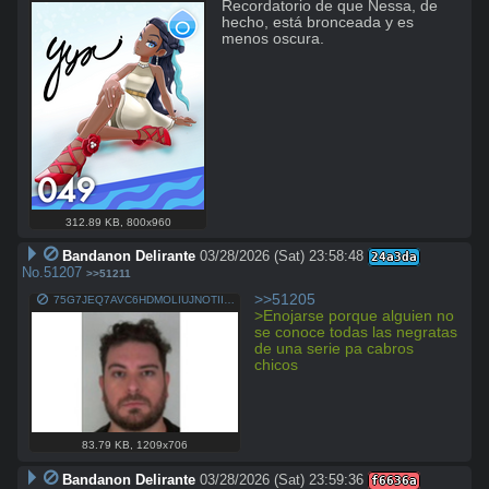
Recordatorio de que Nessa, de 
hecho, está bronceada y es 
menos oscura.
312.89 KB
,
800x960
Bandanon Delirante
03/28/2026 (Sat) 23:58:48
24a3da
No.
51207
>>51211
>>51205
75G7JEQ7AVC6HDMOLIUJNOTIIQ.jpg
>Enojarse porque alguien no 
se conoce todas las negratas 
de una serie pa cabros 
chicos
83.79 KB
,
1209x706
Bandanon Delirante
03/28/2026 (Sat) 23:59:36
f6636a