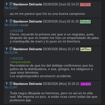
Bandanon Delirante
03/29/2026 (Sun) 02:14:23
f6636a
No.
51222
aa mi me parece que Iris es una buena campeona
Bandanon Delirante
03/29/2026 (Sun) 02:41:30
90e1a2
No.
51223
>>51246
>>51208
Cierro, recuerdo la primera vez que vi un negratas, justo 
después de que mi madre me hizo un emparedado de jalea 
y mantequilla de maní y lo puso en mi lonchera.
Bandanon Delirante
03/30/2026 (Mon) 15:17:45
e6fbac
No.
51246
>>51223
>emparedado
Recordatorio de que los del doblaje confirmaron que los 
judíos de la distribuidora, o sea, gringos, los obligaron a 
usar esos términos.

Los anglonegroides arruinaron accidente.
Bandanon Delirante
03/30/2026 (Mon) 15:28:22
c612e2
No.
51247
Toda negra dibujada es hermosa, pero no así en la vida 
real. Me importa un pico, si están ricas como todas las que 
postearon jeje.