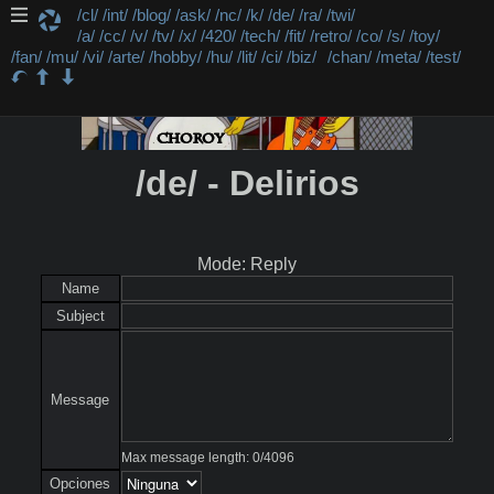
/cl/
/int/
/blog/
/ask/
/nc/
/k/
/de/
/ra/
/twi/
/a/
/cc/
/v/
/tv/
/x/
/420/
/tech/
/fit/
/retro/
/co/
/s/
/toy/
/fan/
/mu/
/vi/
/arte/
/hobby/
/hu/
/lit/
/ci/
/biz/
/chan/
/meta/
/test/
/de/ - Delirios
Mode: Reply
Name
Subject
Message
Max message length:
0
/
4096
Opciones