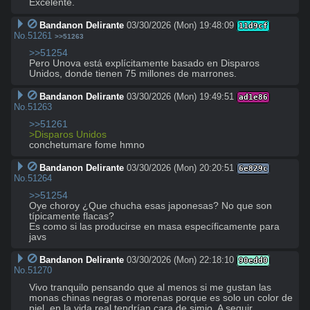
Excelente.
Bandanon Delirante
03/30/2026 (Mon) 19:48:09
11d9cf
No.
51261
>>51263
>>51254
Pero Unova está explícitamente basado en Disparos 
Unidos, donde tienen 75 millones de marrones.
Bandanon Delirante
03/30/2026 (Mon) 19:49:51
ad1e86
No.
51263
>>51261
>Disparos Unidos
conchetumare fome hmno
Bandanon Delirante
03/30/2026 (Mon) 20:20:51
6e829c
No.
51264
>>51254
Oye choroy ¿Que chucha esas japonesas? No que son 
típicamente flacas? 

Es como si las producirse en masa específicamente para 
javs
Bandanon Delirante
03/30/2026 (Mon) 22:18:10
90edd0
No.
51270
Vivo tranquilo pensando que al menos si me gustan las 
monas chinas negras o morenas porque es solo un color de 
piel, en la vida real tendrían cara de simio. A seguir 