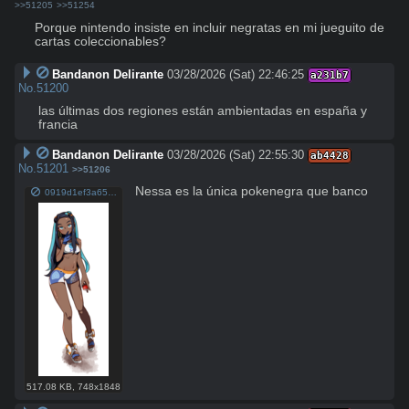
>>51205
>>51254
Porque nintendo insiste en incluir negratas en mi jueguito de 
cartas coleccionables?
Bandanon Delirante
03/28/2026 (Sat) 22:46:25
a231b7
No.
51200
las últimas dos regiones están ambientadas en españa y 
francia
Bandanon Delirante
03/28/2026 (Sat) 22:55:30
ab4428
No.
51201
>>51206
Nessa es la única pokenegra que banco
0919d1ef3a6532da87d8eeacd0213243.png
517.08 KB
,
748x1848