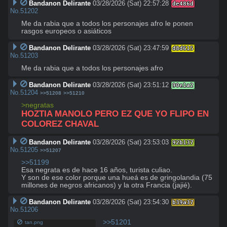
Bandanon Delirante
03/28/2026 (Sat) 22:57:28
de486d
No.
51202
Me da rabia que a todos los personajes afro le ponen 
rasgos europeos o asiáticos
Bandanon Delirante
03/28/2026 (Sat) 23:47:59
d8d615
No.
51203
Me da rabia que a todos los personajes afro
Bandanon Delirante
03/28/2026 (Sat) 23:51:12
90e1a2
No.
51204
>>51208
>>51210
>negratas
HOZTIA MANOLO PERO EZ QUE YO FLIPO EN 
COLOREZ CHAVAL
Bandanon Delirante
03/28/2026 (Sat) 23:53:03
92b137
No.
51205
>>51207
>>51199
Esa negrata es de hace 16 años, turista culiao.

Y son de ese color porque una hueá es de gringolandia (75 
millones de negros africanos) y la otra Francia (jajié).
Bandanon Delirante
03/28/2026 (Sat) 23:54:30
b39a37
No.
51206
>>51201
tan.png