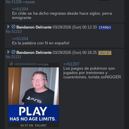
No.
51208
>>51223
>>51204
En chile se ha dicho negratas desde hace siglos, perra 
inmigrante
Bandanon Delirante
03/29/2026 (Sun) 00:12:33
1f40b3
No.
51210
>>51204
Es la palabra con N en español
Bandanon Delirante
03/29/2026 (Sun) 00:18:25
b39a37
No.
51211
>>51207
1653233336223 sony.jpg
Los juegos de pokémon son 
jugados por treintones y 
cuarentones, turista soNIGGER
54.57 KB
,
541x587