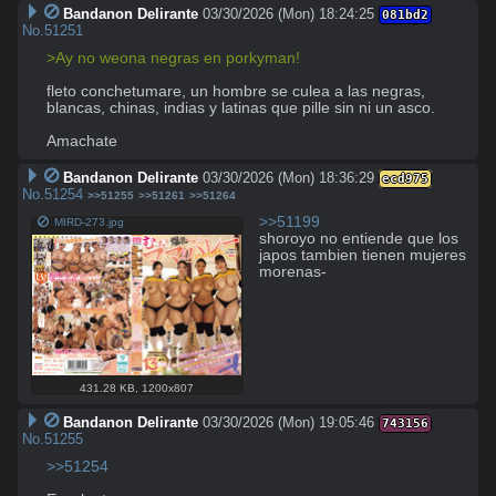
Bandanon Delirante
03/30/2026 (Mon) 18:24:25
081bd2
No.
51251
>Ay no weona negras en porkyman!
fleto conchetumare, un hombre se culea a las negras, 
blancas, chinas, indias y latinas que pille sin ni un asco. 

Amachate
Bandanon Delirante
03/30/2026 (Mon) 18:36:29
ecd975
No.
51254
>>51255
>>51261
>>51264
>>51199
MIRD-273.jpg
shoroyo no entiende que los 
japos tambien tienen mujeres 
morenas-
431.28 KB
,
1200x807
Bandanon Delirante
03/30/2026 (Mon) 19:05:46
743156
No.
51255
>>51254