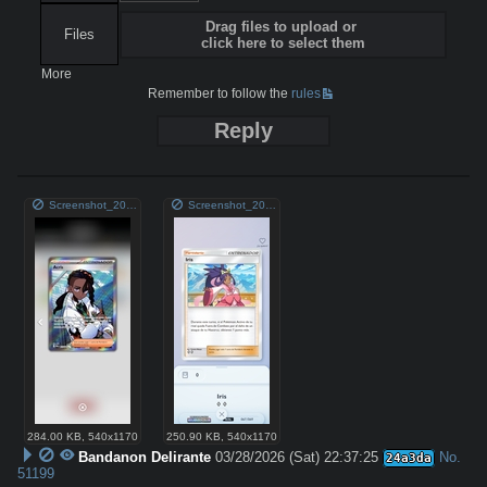
Drag files to upload or
Files
click here to select them
More
Remember to follow the
rules
Reply
Screenshot_2026-03-27-18-06-30-558_com.pokemon.pokemontcgl.jpg
Screenshot_2026-03-28-07-03-48-993_jp.pokemon.pokemontcgp.jpg
284.00 KB
,
540x1170
250.90 KB
,
540x1170
Bandanon Delirante
03/28/2026 (Sat) 22:37:25
No.
24a3da
51199