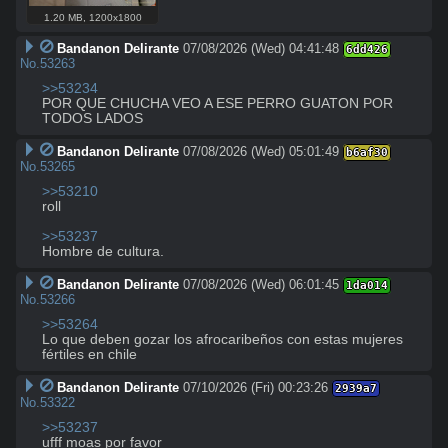
1.20 MB
,
1200x1800
Bandanon Delirante
07/08/2026 (Wed) 04:41:48
6dd426
No.
53263
>>53234
POR QUE CHUCHA VEO A ESE PERRO GUATON POR 
TODOS LADOS
Bandanon Delirante
07/08/2026 (Wed) 05:01:49
b6af30
No.
53265
>>53210
roll

>>53237
Hombre de cultura.
Bandanon Delirante
07/08/2026 (Wed) 06:01:45
1da014
No.
53266
>>53264
Lo que deben gozar los afrocaribeños con estas mujeres 
fértiles en chile
Bandanon Delirante
07/10/2026 (Fri) 00:23:26
2939a7
No.
53322
>>53237
ufff moas por favor