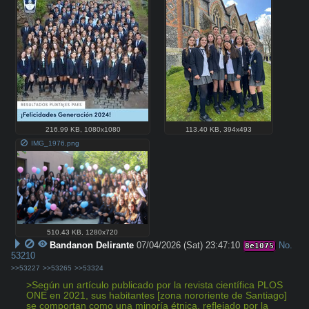
216.99 KB
,
1080x1080
113.40 KB
,
394x493
IMG_1976.png
510.43 KB
,
1280x720
Bandanon Delirante
07/04/2026 (Sat) 23:47:10
No.
8e1075
53210
>>53227
>>53265
>>53324
>Según un artículo publicado por la revista científica PLOS 
ONE en 2021, sus habitantes [zona nororiente de Santiago] 
se comportan como una minoría étnica, reflejado por la 