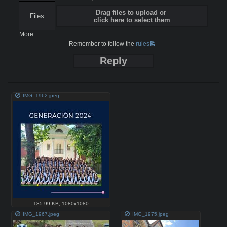
Drag files to upload or
Files
click here to select them
More
Remember to follow the
rules
Reply
IMG_1962.jpeg
185.99 KB
,
1080x1080
IMG_1967.jpeg
IMG_1975.jpeg