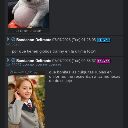
91.66 KB
,
736x981
Bandanon Delirante
07/07/2026 (Tue) 01:25:05
0492d5
No.
53235
por qué tienen globos tranny en la ultima foto?
Bandanon Delirante
07/07/2026 (Tue) 02:33:37
ce07a4
No.
53237
>>53265
>>53322
>>53323
que bonitas las cuiquitas rubias en 
AnitaD01_011.jpg
uniforme, me recuerdan a las muñecas 
de dulce jeje