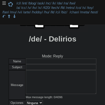
/cl/
/int/
/blog/
/ask/
/nc/
/k/
/de/
/ra/
/twi/
/a/
/cc/
/v/
/tv/
/x/
/420/
/tech/
/fit/
/retro/
/co/
/s/
/toy/
/fan/
/mu/
/vi/
/arte/
/hobby/
/hu/
/lit/
/ci/
/biz/
/chan/
/meta/
/test/
/de/ - Delirios
Mode: Reply
Name
Subject
Message
Max message length:
0
/
4096
Opciones