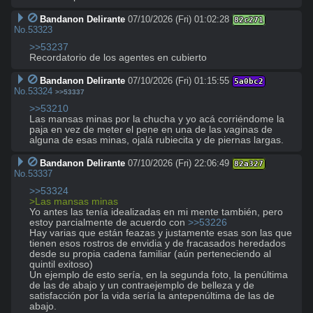
Bandanon Delirante
07/10/2026 (Fri) 01:02:28
82c271
No.
53323
>>53237
Recordatorio de los agentes en cubierto
Bandanon Delirante
07/10/2026 (Fri) 01:15:55
5a0bc2
No.
53324
>>53337
>>53210
Las mansas minas por la chucha y yo acá corriéndome la 
paja en vez de meter el pene en una de las vaginas de 
alguna de esas minas, ojalá rubiecita y de piernas largas.
Bandanon Delirante
07/10/2026 (Fri) 22:06:49
82a327
No.
53337
>>53324
>Las mansas minas
Yo antes las tenía idealizadas en mi mente también, pero 
estoy parcialmente de acuerdo con 
>>53226
Hay varias que están feazas y justamente esas son las que 
tienen esos rostros de envidia y de fracasados heredados 
desde su propia cadena familiar (aún perteneciendo al 
quintil exitoso)

Un ejemplo de esto sería, en la segunda foto, la penúltima 
de las de abajo y un contraejemplo de belleza y de 
satisfacción por la vida sería la antepenúltima de las de 
abajo.