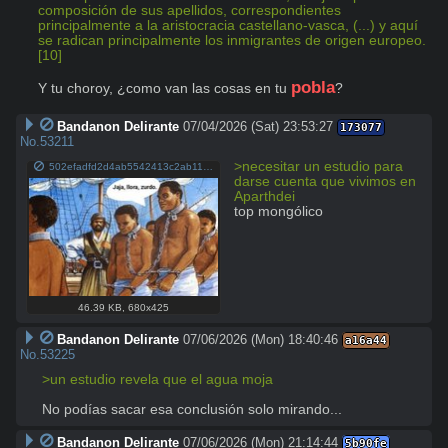
composición de sus apellidos, correspondientes 
principalmente a la aristocracia castellano-vasca, (...) y aquí 
se radican principalmente los inmigrantes de origen europeo.
[10]
pobla
Y tu choroy, ¿como van las cosas en tu 
?
Bandanon Delirante
07/04/2026 (Sat) 23:53:27
173077
No.
53211
>necesitar un estudio para 
502efadfd2d4ab5542413c2ab11625e5d63f8bfc3b6b023ffbcf3d8d2bab9dc7.jpg
darse cuenta que vivimos en 
Aparthdei
top mongólico
46.39 KB
,
680x425
Bandanon Delirante
07/06/2026 (Mon) 18:40:46
a16a44
No.
53225
>un estudio revela que el agua moja 
No podías sacar esa conclusión solo mirando...
Bandanon Delirante
07/06/2026 (Mon) 21:14:44
5b90fe