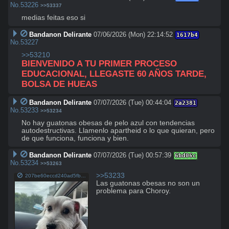
No.
53226
>>53337
medias feitas eso si
Bandanon Delirante
07/06/2026 (Mon) 22:14:52
1617b4
No.
53227
>>53210
BIENVENIDO A TU PRIMER PROCESO 
EDUCACIONAL, LLEGASTE 60 AÑOS TARDE, 
BOLSA DE HUEAS
Bandanon Delirante
07/07/2026 (Tue) 00:44:04
2a2381
No.
53233
>>53234
No hay guatonas obesas de pelo azul con tendencias 
autodestructivas. Llamenlo apartheid o lo que quieran, pero 
de que funciona, funciona y bien.
Bandanon Delirante
07/07/2026 (Tue) 00:57:39
6bd06c
No.
53234
>>53263
>>53233
207be60eccd240ad5fbd561928cd0baf7127fcc0893ed8dccce1593cf568062f.jpg
Las guatonas obesas no son un 
problema para Choroy.