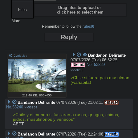
Drag files to upload or
Files
click here to select them
More
Remember to follow the
rules
Reply
Bandanon Delirante
2ynjel.jpg
07/07/2026 (Tue) 06:52:25
No.
53239
f4adc6
>>53255
>Chile si fuera pais musulman 
(wahabita)
211.40 KB
,
800x450
Bandanon Delirante
07/07/2026 (Tue) 21:02:11
6f3c32
No.
53240
>>53254
>Chile y el mundo si fusilaran a rusos, gringos, chinos, 
judíos, musulmonos y venecos*
AEPT
Bandanon Delirante
07/07/2026 (Tue) 21:24:08
4f91f0