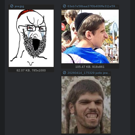
jew.jpg
63eb7e58baa37f0b406ffe311e59b6dee6728bf47379e70e05e89d7769b31232 jew.jpg
105.47 KB
,
918x861
82.07 KB
,
785x1000
20260414_175329 judio jew.jpg