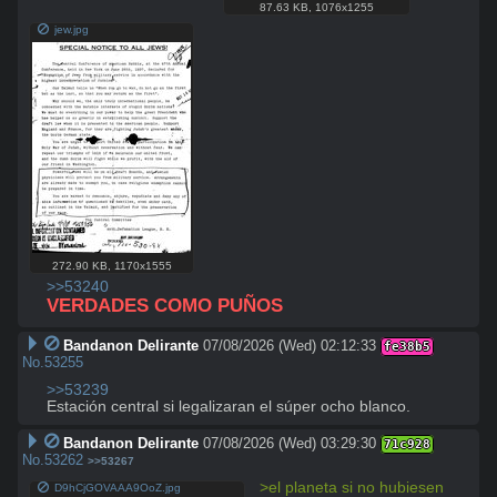
87.63 KB
,
1076x1255
jew.jpg
272.90 KB
,
1170x1555
>>53240
VERDADES COMO PUÑOS
Bandanon Delirante
07/08/2026 (Wed) 02:12:33
fe38b5
No.
53255
>>53239
Estación central si legalizaran el súper ocho blanco.
Bandanon Delirante
07/08/2026 (Wed) 03:29:30
71c928
No.
53262
>>53267
>el planeta si no hubiesen 
D9hCjGOVAAA9OoZ.jpg