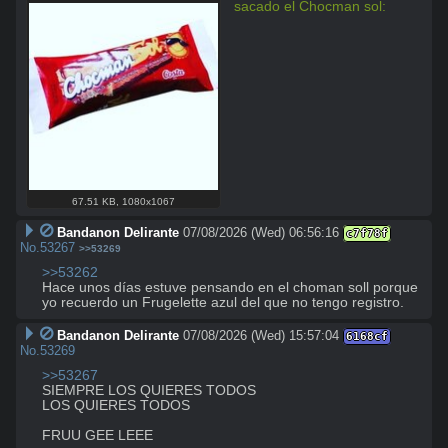
sacado el Chocman sol:
67.51 KB
,
1080x1067
Bandanon Delirante
07/08/2026 (Wed) 06:56:16
c7f78f
No.
53267
>>53269
>>53262
Hace unos días estuve pensando en el choman soll porque 
yo recuerdo un Frugelette azul del que no tengo registro.
Bandanon Delirante
07/08/2026 (Wed) 15:57:04
6168cf
No.
53269
>>53267
SIEMPRE LOS QUIERES TODOS

LOS QUIERES TODOS

FRUU GEE LEEE