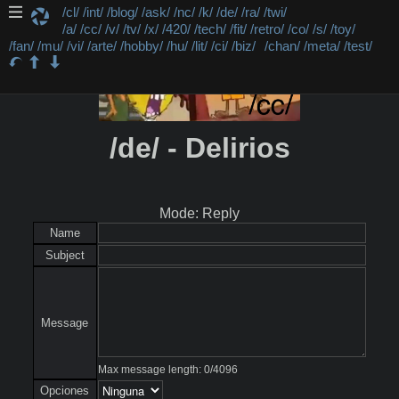
/cl/
/int/
/blog/
/ask/
/nc/
/k/
/de/
/ra/
/twi/
/a/
/cc/
/v/
/tv/
/x/
/420/
/tech/
/fit/
/retro/
/co/
/s/
/toy/
/fan/
/mu/
/vi/
/arte/
/hobby/
/hu/
/lit/
/ci/
/biz/
/chan/
/meta/
/test/
/de/ - Delirios
Mode: Reply
Name
Subject
Message
Max message length:
0
/
4096
Opciones