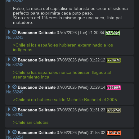
No.
53242
Falso, la meca del capitalismo futurista es crear el sistema 
perfecto para exprimirte cada puto peso.

Si no eres del 1% eres lo mismo que una vaca, lista pal 
matadero.
Bandanon Delirante
07/07/2026 (Tue) 21:30:34
9fe282
No.
53243
>Chile si los españoles hubieran exterminado a los 
indígenas
Bandanon Delirante
07/08/2026 (Wed) 01:22:12
72842b
No.
53248
>Chile si los españales nunca hubiesen llegado al 
asentamiento Inca
Bandanon Delirante
07/08/2026 (Wed) 01:29:14
e83b97
No.
53249
>Chile si no hubiese salido Michelle Bachelet el 2005
Bandanon Delirante
07/08/2026 (Wed) 01:31:23
7e7e5d
No.
53250
>Chile sin chilotes
Bandanon Delirante
07/08/2026 (Wed) 01:55:02
fe6c3c
No.
53254