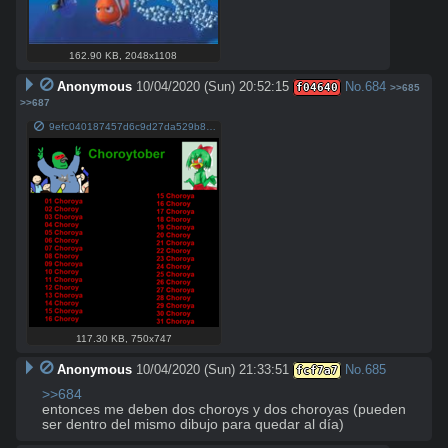
162.90 KB
,
2048x1108
Anonymous
10/04/2020 (Sun) 20:52:15
No.
684
f04640
>>685
>>687
9efc040187457d6c9d27da529b886c2989b989259aa0950de6663e57797e4ac3.png
117.30 KB
,
750x747
Anonymous
10/04/2020 (Sun) 21:33:51
No.
685
fcf7a7
>>684
entonces me deben dos choroys y dos choroyas (pueden 
ser dentro del mismo dibujo para quedar al día)