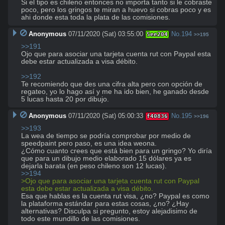
Si el tipo es chileno entonces no importa tanto si le cobraste 
poco, pero los gringos te miran a huevo si cobras poco y es 
ahi donde esta toda la plata de las comisiones.
Anonymous
07/11/2020 (Sat) 03:55:00
No.
194
5ee204
>>195
>>191
Ojo que para asociar una tarjeta cuenta rut con Paypal esta 
debe estar actualizada a visa débito.

>>192
Te recomiendo que des una cifra alta pero con opción de 
regateo, yo lo hago así y me ha ido bien, he ganado desde 
5 lucas hasta 20 por dibujo.
Anonymous
07/11/2020 (Sat) 05:00:33
No.
195
f40836
>>196
>>193
La wea de tiempo se podría comprobar por medio de 
speedpaint pero paso, es una idea weona.

¿Cómo cuanto crees que está bien para un gringo? Yo diría 
que para un dibujo medio elaborado 15 dólares ya es 
>>194
>Ojo que para asociar una tarjeta cuenta rut con Paypal 
esta debe estar actualizada a visa débito.
Esa que hablas es la cuenta rut visa, ¿no? Paypal es como 
la plataforma estándar para estas cosas, ¿no? ¿Hay 
alternativas? Disculpa si pregunto, estoy alejadisimo de 
todo este mundillo de las comisiones.