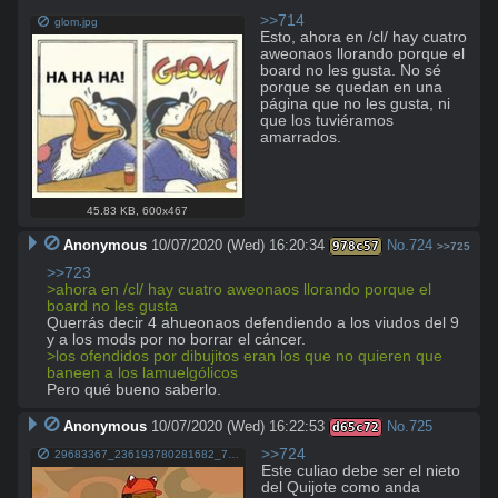
>>714
glom.jpg
Esto, ahora en /cl/ hay cuatro 
aweonaos llorando porque el 
board no les gusta. No sé 
porque se quedan en una 
página que no les gusta, ni 
que los tuviéramos 
amarrados.
45.83 KB
,
600x467
Anonymous
10/07/2020 (Wed) 16:20:34
No.
724
978c57
>>725
>>723
>ahora en /cl/ hay cuatro aweonaos llorando porque el 
board no les gusta
Querrás decir 4 ahueonaos defendiendo a los viudos del 9 
>los ofendidos por dibujitos eran los que no quieren que 
baneen a los lamuelgólicos
Pero qué bueno saberlo.
Anonymous
10/07/2020 (Wed) 16:22:53
No.
725
d65c72
>>724
29683367_236193780281682_7415423078203522295_n.jpg
Este culiao debe ser el nieto 
del Quijote como anda 