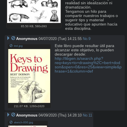
realidad sin idealización ni 
dramatización. 

Tengamos un hilo para 
compartir nuestros trabajos o 
sugerir tips y material 
educativo que apunten hacía 
85.50 KB
,
580x393
esta disciplina.
Anonymous
04/07/2020 (Tue) 14:21:55
No.
9
Este libro puede resultar útil para 
ktd.jpg
alcanzar este objetivo, lo pueden 
descargar desde:  
http://libgen.is/search.php?
req=keys+to+drawing%2C+bert+dod
son&open=0&res=25&view=simple&p
hrase=1&column=def
211.07 KB
,
1260x1620
Anonymous
04/09/2020 (Thu) 14:28:10
No.
11
sketch-000.jpg