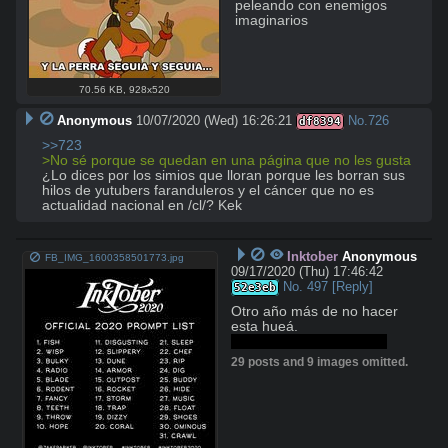
peleando con enemigos 
imaginarios
70.56 KB
,
928x520
Anonymous
10/07/2020 (Wed) 16:26:21
No.
726
df8394
>>723
>No sé porque se quedan en una página que no les gusta
¿Lo dices por los simios que lloran porque les borran sus 
hilos de yutubers faranduleros y el cáncer que no es 
actualidad nacional en /cl/? Kek
Inktober
Anonymous
FB_IMG_1600358501773.jpg
09/17/2020 (Thu) 17:46:42
No.
497
[Reply]
52e3eb
Otro año más de no hacer 
Y esta vez con cahuines
29 posts and 9 images omitted.