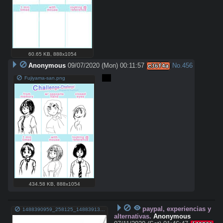
60.65 KB
,
888x1054
Anonymous
09/07/2020 (Mon) 00:11:57
No.
456
e36f4a
;_;
Fujiyama-san.png
434.58 KB
,
888x1054
paypal, experiencias y
1488390959_258125_1488391348_noticia_normal.jpg
alternativas.
Anonymous