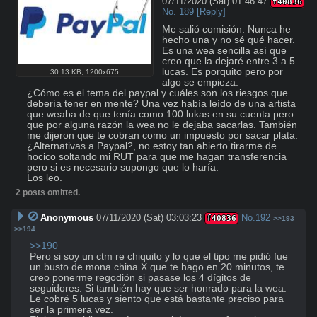
07/11/2020 (Sat) 01:46:47
f40836
No.
189
[Reply]
Me salió comisión. Nunca he 
hecho una y no sé qué hacer. 
Es una wea sencilla así que 
creo que la dejaré entre 3 a 5 
lucas. Es porquito pero por 
30.13 KB
,
1200x675
algo se empieza.

¿Cómo es el tema del paypal y cuáles son los riesgos que 
debería tener en mente? Una vez había leído de una artista 
que weaba de que tenía como 100 lukas en su cuenta pero 
que por alguna razón la wea no le dejaba sacarlas. También 
me dijeron que te cobran como un impuesto por sacar plata.

¿Alternativas a Paypal?, no estoy tan abierto tirarme de 
hocico soltando mi RUT para que me hagan transferencia 
pero si es necesario supongo que lo haría.

Los leo.
2 posts omitted.
Anonymous
07/11/2020 (Sat) 03:03:23
No.
192
f40836
>>193
>>194
>>190
Pero si soy un ctm re chiquito y lo que el tipo me pidió fue 
un busto de mona china X que te hago en 20 minutos, te 
creo ponerme regodión si pasase los 4 dígitos de 
seguidores. Si también hay que ser honrado para la wea. 
Le cobré 5 lucas y siento que está bastante preciso para 
ser la primera vez.
