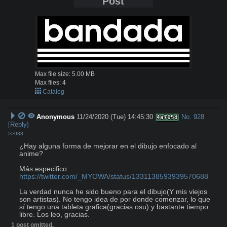
Post
Max file size:
5.00 MB
Max files:
4
Catalog
Anonymous
11/24/2020 (Tue) 14:45:30
No.
928
4a765d
[Reply]
>>933
¿Hay alguna forma de mejorar en el dibujo enfocado al 
anime?

Más especifico: 
https://twitter.com/_MYOWA/status/1331138593939570688
La verdad nunca he sido bueno para el dibujo(Y mis viejos 
son artistas). No tengo idea de por donde comenzar, lo que 
sí tengo una tableta grafica(gracias osu) y bastante tiempo 
libre. Los leo, gracias.
1 post omitted.