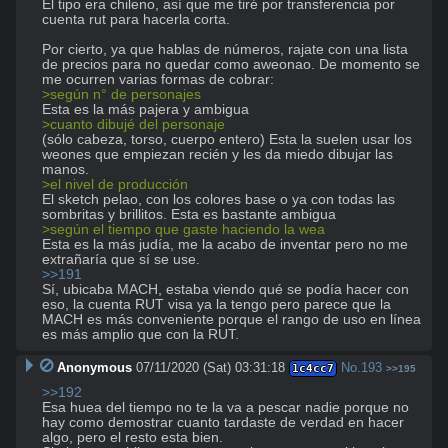
El tipo era chileno, así que me tiré por transferencia por 
cuenta rut para hacerla corta.

Por cierto, ya que hablas de números, rajate con una lista 
de precios para no quedar como aweonao. De momento se 
>según n° de personajes
>cuanto dibujé del personaje
(sólo cabeza, torso, cuerpo entero) Esta la suelen usar los 
weones que empiezan recién y les da miedo dibujar las 
>el nivel de producción
El sketch pelao, con los colores base o ya con todas las 
>según el tiempo que gaste haciendo la wea
Esta es la más judía, me la acabo de inventar pero no me 
>>191
Sí, ubicaba MACH, estaba viendo qué se podía hacer con 
eso, la cuenta RUT visa ya la tengo pero parece que la 
MACH es más conveniente porque el rango de uso en línea 
es más amplio que con la RUT.
Anonymous
07/11/2020 (Sat) 03:31:18
No.
193
1c4cc7
>>195
>>192
Esa huea del tiempo no te la va a pescar nadie porque no 
hay como demostrar cuanto tardaste de verdad en hacer 
algo, pero el resto esta bien.
