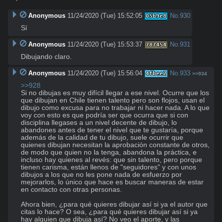
Anonymous
11/24/2020 (Tue) 15:52:05
No.
930
05b9e8
Sí
Anonymous
11/24/2020 (Tue) 15:53:37
No.
931
787454
Dibujando claro.
Anonymous
11/24/2020 (Tue) 15:56:04
No.
933
4fbee2
>>934
>>928
Si no dibujas es muy difícil llegar a ese nivel. Ocurre que los 
que dibujan en Chile tienen talento pero son flojos, usan el 
dibujo como excusa para no trabajar ni hacer nada. A lo que 
voy con esto es que podría ser que ocurra que si con 
disciplina llegases a un nivel decente de dibujo, lo 
abandones antes de tener el nivel que te gustaría, porque 
además de la calidad de tu dibujo, suele ocurrir que 
quienes dibujan necesitan la aprobación constante de otros, 
de modo que quien no la tenga, abandona la práctica, e 
incluso hay quienes al revés: que sin talento, pero porque 
tienen carisma, están llenos de "seguidores" y con unos 
dibujos a los que no les pone nada de esfuerzo por 
mejorarlos, lo único que hace es buscar maneras de estar 
en contacto con otras personas.

Ahora bien, ¿para qué quieres dibujar así si ya el autor que 
citas lo hace? O sea, ¿para qué quieres dibujar así si ya 
hay alguien que dibuja así? No veo el aporte, y las 