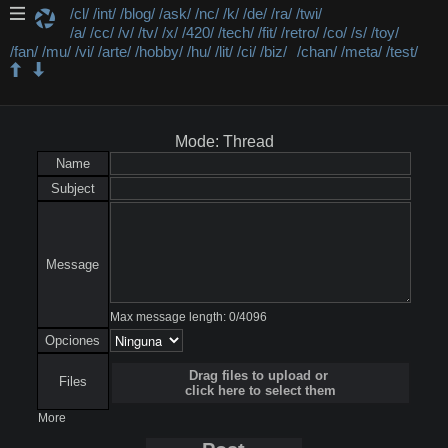
/cl/
/int/
/blog/
/ask/
/nc/
/k/
/de/
/ra/
/twi/
/a/
/cc/
/v/
/tv/
/x/
/420/
/tech/
/fit/
/retro/
/co/
/s/
/toy/
/fan/
/mu/
/vi/
/arte/
/hobby/
/hu/
/lit/
/ci/
/biz/
/chan/
/meta/
/test/
/fan/ - Dibujo y OC
Mode: Thread
Name
Subject
Message
Max message length:
0
/
4096
Opciones
Drag files to upload or
Files
click here to select them
More