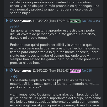
satisfacciones personales se pueden lograr con otras 
cosas, y, si no dibujas, lo más probable es que tengas  una 
vida normal y productiva que no requeriría ese plus del 
saber dibujar.
Anonymous
11/24/2020 (Tue) 17:25:16
No.
934
4a765d
>>936
>>933
 En general, me gustaria aprender ese estilo para poder 
dibujar covers de personajes que me gustan. Pero claro, 
dandole mi propio toque. 

Entiendo que quizá pueda ser dificil y la verdad lo que 
estudio no tiene nada que ver a esto (de hecho me quitaria 
tiempo para enfocarme a lo que realmente necesito), pero 
siento que necesito matar el tiempo haciendo algo y 
siempre han estado las ganas, pero no sé como ponerlo en 
practica ni que hacer.
Anonymous
11/24/2020 (Tue) 18:56:47
No.
936
f395f3
>>934
Es bastante simple sólo debes planear las partes y el 
material. Si lo piensas como si fuera una materia normal.... 
por donde partirías?

y ahí tienes todo. Obviamente partirías por libros donde la 
gente hable de las partes importantes del dibujo, pero como 
el dibujo es una capacidad inherente de cada ser humano, 
es fácil desglosar algunos puntos, primero, diciendo al aire:
