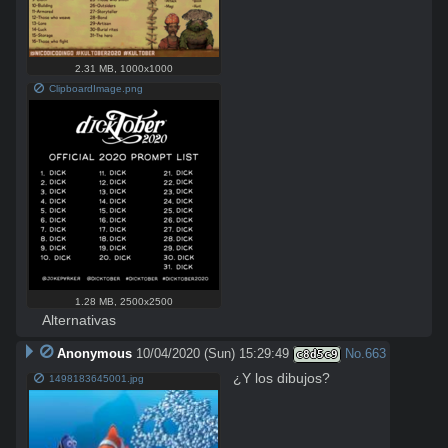
2.31 MB
,
1000x1000
ClipboardImage.png
1.28 MB
,
2500x2500
Alternativas
Anonymous
10/04/2020 (Sun) 15:29:49
No.
663
c8d5c9
¿Y los dibujos?
1498183645001.jpg