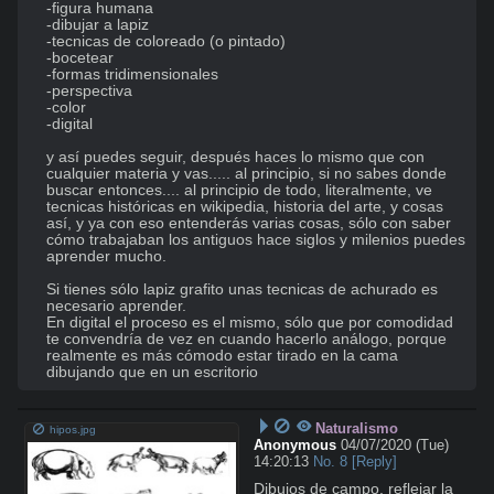
-figura humana

-dibujar a lapiz

-tecnicas de coloreado (o pintado)

-bocetear

-formas tridimensionales

-perspectiva

-color

-digital

y así puedes seguir, después haces lo mismo que con 
cualquier materia y vas..... al principio, si no sabes donde 
buscar entonces.... al principio de todo, literalmente, ve 
tecnicas históricas en wikipedia, historia del arte, y cosas 
así, y ya con eso entenderás varias cosas, sólo con saber 
cómo trabajaban los antiguos hace siglos y milenios puedes 
aprender mucho. 

Si tienes sólo lapiz grafito unas tecnicas de achurado es 
necesario aprender. 

En digital el proceso es el mismo, sólo que por comodidad 
te convendría de vez en cuando hacerlo análogo, porque 
realmente es más cómodo estar tirado en la cama 
dibujando que en un escritorio
Naturalismo
hipos.jpg
Anonymous
04/07/2020 (Tue)
14:20:13
No.
8
[Reply]
Dibujos de campo, reflejar la 