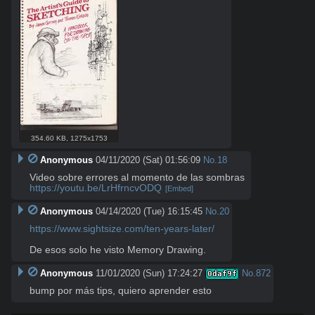
354.60 KB
,
1275x1753
Anonymous
04/11/2020 (Sat) 01:56:09
No.
18
https://youtu.be/LrHfrncvODQ
[Embed]
Anonymous
04/14/2020 (Tue) 16:15:45
No.
20
https://www.sightsize.com/ten-years-later/
De esos solo he visto Memory Drawing.
Anonymous
11/01/2020 (Sun) 17:24:27
No.
872
0daf9f
bump por más tips, quiero aprender esto