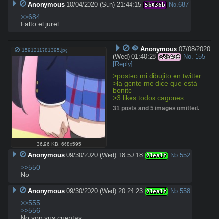
Anonymous
10/04/2020 (Sun) 21:44:15
No.
687
5b036b
>>684
Faltó el jurel
Anonymous
07/08/2020
1591211781395.jpg
(Wed) 01:40:28
No.
155
e3b4d8
[Reply]
>posteo mi dibujito en twitter
>la gente me dice que está 
bonito
>3 likes todos cagones
31 posts and 5 images omitted.
36.96 KB
,
668x595
Anonymous
09/30/2020 (Wed) 18:50:18
No.
552
21ea1f
>>550
No
Anonymous
09/30/2020 (Wed) 20:24:23
No.
558
21ea1f
>>555
>>556
No son sus cuentas