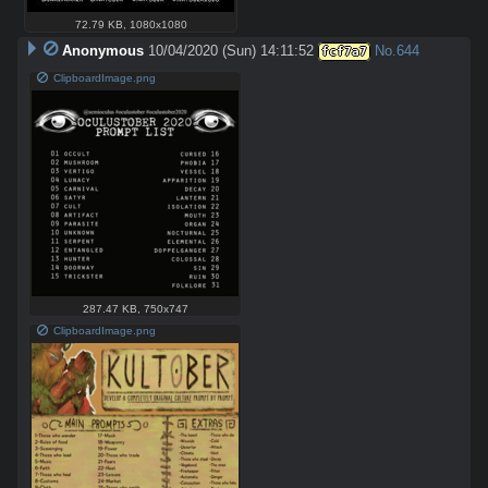
72.79 KB
,
1080x1080
Anonymous
10/04/2020 (Sun) 14:11:52
No.
644
fcf7a7
ClipboardImage.png
287.47 KB
,
750x747
ClipboardImage.png