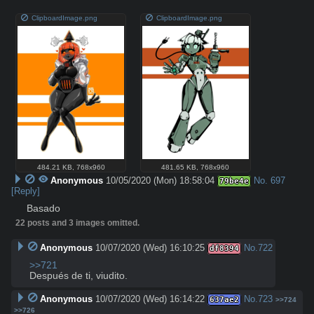
ClipboardImage.png
ClipboardImage.png
484.21 KB
,
768x960
481.65 KB
,
768x960
Anonymous
10/05/2020 (Mon) 18:58:04
No.
697
79be4e
[Reply]
Basado
22 posts and 3 images omitted.
Anonymous
10/07/2020 (Wed) 16:10:25
No.
722
df8394
>>721
Después de ti, viudito.
Anonymous
10/07/2020 (Wed) 16:14:22
No.
723
637ae2
>>724
>>726