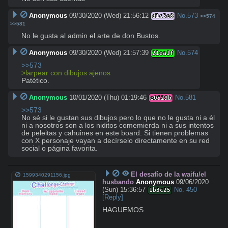
Anonymous
09/30/2020 (Wed) 21:56:12
No.
573
d1c5e8
>>574
>>581
No le gusta al admin el arte de don Bustos.
Anonymous
09/30/2020 (Wed) 21:57:39
No.
574
21ea1f
>>573
>larpear con dibujos ajenos
Patético.
Anonymous
10/01/2020 (Thu) 01:19:46
No.
581
e0529b
>>573
No sé si le gustan sus dibujos pero lo que no le gusta ni a él 
ni a nosotros son a los niditos comemierda ni a sus intentos 
de peleitas y cahuines en este board. Si tienen problemas 
con X personaje vayan a decírselo directamente en su red 
social o página favorita.
El desafío de la waifu/el
1599340291156.jpg
husbando
Anonymous
09/06/2020
(Sun) 15:36:57
No.
450
1b3c25
[Reply]
HAGUEMOS