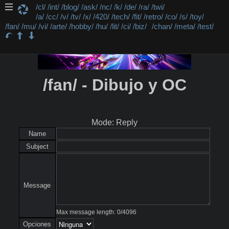
/cl/
/int/
/blog/
/ask/
/nc/
/k/
/de/
/ra/
/twi/
/a/
/cc/
/v/
/tv/
/x/
/420/
/tech/
/fit/
/retro/
/co/
/s/
/toy/
/fan/
/mu/
/vi/
/arte/
/hobby/
/hu/
/lit/
/ci/
/biz/
/chan/
/meta/
/test/
/fan/ - Dibujo y OC
Mode: Reply
Name
Subject
Message
Max message length:
0
/
4096
Opciones