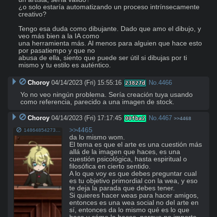
¿o solo estaría automatizando un proceso intrínsecamente 
creativo? 

Tengo esa duda como dibujante. Dado que amo el dibujo, y 
veo más bien a la IA como 

una herramienta más. Al menos para alguien que hace esto 
por pasatiempo y que no 

abusa de ella, siento que puede ser útil si dibujas por ti 
mismo y tu estilo es auténtico.
Choroy
04/14/2023 (Fri) 15:55:16
No.
4466
23827d
Yo no veo ningún problema. Sería creación tuya usando 
como referencia, parecido a una imagen de stock.
Choroy
04/14/2023 (Fri) 17:17:45
No.
4467
00fba2
>>4468
>>4465
1486485427390.png
da lo mismo wom. 

El tema es que el arte es una cuestión más 
allá de la imagen que haces, es una 
cuestión psicológica, hasta espiritual o 
filosófica en cierto sentido.

A lo que voy es que debes preguntar cual 
es tu objetivo primordial con la wea, y eso 
te deja la parada que debes tener. 

Si quieres hacer weas para hacer amigos, 
entonces es una wea social no del arte en 
sí, entonces da lo mismo qué es lo que 