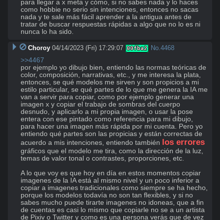
para llegar a x meta y cómo, si no sabes nada y lo haces 
como hobbie no serio sin intenciones, entonces no sacas 
nada y te sale más fácil aprender a la antigua antes de 
tratar de buscar respuestas rápidas a algo que no lo es ni 
nunca lo ha sido.
Choroy
04/14/2023 (Fri) 17:29:07
No.
4468
00fba2
>>4467
por ejemplo yo dibujo bien, entiendo las normas teóricas de 
color, composición, narrativas, etc., y me interesa la plata, 
entonces, se qué modelos me sirven y son propicios a mi 
estilo particular, se qué partes de lo que me genera la IA me 
van a servir para copiar, como por ejemplo generar una 
imagen x y copiar el trabajo de sombras del cuerpo 
desnudo, y aplicarlo a mi propia imagen, o usar la pose 
entera con ese pintado como referencia para mi dibujo, 
para hacer una imagen más rápida por mi cuenta. Pero yo 
entiendo qué partes son las propicias y están correctas de 
los errores
acuerdo a mis intenciones, entiendo también 
gráficos que el modelo me tira, como la dirección de la luz, 
temas de valor tonal o contrastes, proporciones, etc.

A lo que voy es que hoy en día en estos momentos copiar 
imagenes de la IA está al mismo nivel y un poco inferior a 
copiar a imagenes tradicionales como siempre se ha hecho, 
porque los modelos todavía no son tan flexibles, y si no 
sabes mucho puede tirarte imagenes no idoneas, que a fin 
de cuentas es casi lo mismo que copiarle no se a un artista 
de Pixiv o Twitter y como es una persona verás que de vez 