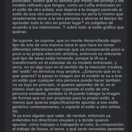
puntuales, estilos que tu defines por medio del prompt y del 
modelo refinado que tengas, como un LoRa entrenado en 
el estilo de otro artista, eso dejaría a tu imagen parecida al 
estilo de esa otro persona, entonces no sería lo mismo que 
simplemente mirar a la otra persona y ahorrar el tiempo de 
aprender todo lo otro en primer lugar? es subjetivo de 
acuerdo a tus intenciones. Y sobre todo al estilo gráfico que 
quieras. 

Se supone, se supone, que un mente desarrollando algún 
tipo de arte de una manera sana lo que hace es tomar 
diferentes referencias externas que va incorporando poco a 
poco a su propia intención artística, entonces es relevante 
qué tipo de weas estás tomando, porque la IA va a 
transformarlo en el estandar de su modelo entrenado, y 
sería, no es algo tuyo en el sentido de la intención creativa, 
del "estilo" en términos muy amplios. ¿Entonces qué es lo 
que quieres? si pasas tu imagen por el modelo te va a tirar 
un estilo que cualquier otra persona puede hacer también, 
no es tuyo en principio, si quieres aprender de él, es el 
mismo nivel que aprender copiando el estilo de otra 
persona existente, también la IA puede trabajar la imagen 
de formas que no son propicias para tu propio estilo, a 
menos que quieras específicamente apuntar a ese estilo 
genérico contemporáneo, o copiarle el estilo a otro artista, 
etc. 

Si ya eres alguien que sabe, de verdad, entonces ya 
entiendes tus directrices visuales y a donde quieres 
apuntar, cómo trabajas o trabajarás el color, la composición, 
el trabajo de lineas, el tema, y qué tanto necesitas aprender 