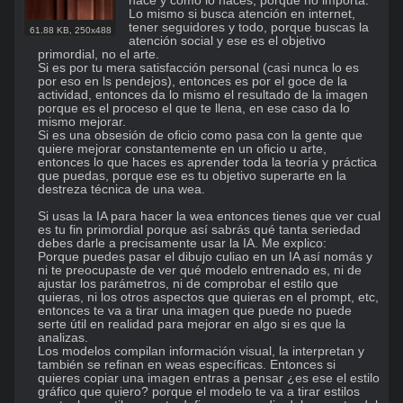
hace y cómo lo haces, porque no importa.

Lo mismo si busca atención en internet, 
tener seguidores y todo, porque buscas la 
61.88 KB
,
250x488
atención social y ese es el objetivo 
primordial, no el arte. 

Si es por tu mera satisfacción personal (casi nunca lo es 
por eso en ls pendejos), entonces es por el goce de la 
actividad, entonces da lo mismo el resultado de la imagen 
porque es el proceso el que te llena, en ese caso da lo 
mismo mejorar. 

Si es una obsesión de oficio como pasa con la gente que 
quiere mejorar constantemente en un oficio u arte, 
entonces lo que haces es aprender toda la teoría y práctica 
que puedas, porque ese es tu objetivo superarte en la 
destreza técnica de una wea. 

Si usas la IA para hacer la wea entonces tienes que ver cual 
es tu fin primordial porque así sabrás qué tanta seriedad 
debes darle a precisamente usar la IA. Me explico:

Porque puedes pasar el dibujo culiao en un IA así nomás y 
ni te preocupaste de ver qué modelo entrenado es, ni de 
ajustar los parámetros, ni de comprobar el estilo que 
quieras, ni los otros aspectos que quieras en el prompt, etc, 
entonces te va a tirar una imagen que puede no puede 
serte útil en realidad para mejorar en algo si es que la 
analizas. 

Los modelos compilan información visual, la interpretan y 
también se refinan en weas específicas. Entonces si 
quieres copiar una imagen entras a pensar ¿es ese el estilo 
gráfico que quiero? porque el modelo te va a tirar estilos 