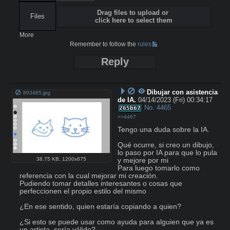
Drag files to upload or
Files
click here to select them
More
Remember to follow the
rules
Reply
Dibujar con asistencia
893485.jpg
de IA.
04/14/2023 (Fri) 00:34:17
No.
4465
265b67
>>4467
Tengo una duda sobre la IA.

Qué ocurre, si creo un dibujo, 
lo paso por IA para que lo pula 
38.75 KB
,
1200x675
y mejore por mi 

Para luego tomarlo como 
referencia con la cual mejorar mi creación. 

Pudiendo tomar detalles interesantes o cosas que 
perfeccionen el propio estilo del mismo  

¿En ese sentido, quien estaría copiando a quien? 

¿Si esto se puede usar como ayuda para alguien que ya es 
un artista, sería válido? 
