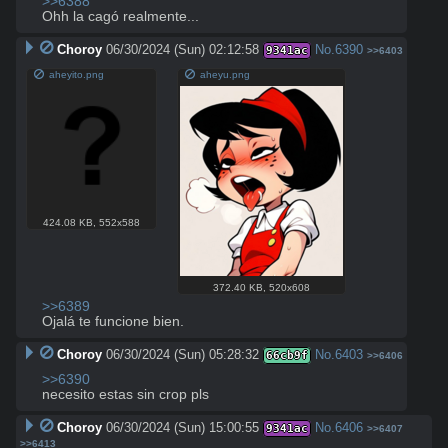
>>6388
Ohh la cagó realmente...
Choroy
06/30/2024 (Sun) 02:12:58
No.
6390
9341ac
>>6403
aheyito.png
aheyu.png
424.08 KB
,
552x588
372.40 KB
,
520x608
>>6389
Ojalá te funcione bien.
Choroy
06/30/2024 (Sun) 05:28:32
No.
6403
66cb9f
>>6406
>>6390
necesito estas sin crop pls
Choroy
06/30/2024 (Sun) 15:00:55
No.
6406
9341ac
>>6407
>>6413