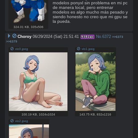
modelos ponyxl sin problema en mi pc 
de manera local, pero entrenar 
modelos es algo mucho más pesado y 
siendo honesto no creo que mi gpu se 
la pueda.
324.01 KB
,
335x506
Choroy
06/29/2024 (Sat) 21:51:41
No.
6372
9341ac
>>6373
>>6379
vio0.jpeg
vio1.jpeg
100.19 KB
,
1024x1024
143.75 KB
,
832x1216
vio2.jpeg