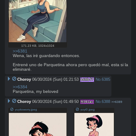
171.23 KB
,
1024x1024
>>6381
Wena, las iré guardando entonces.

Entrené uno de Parquetina ahora pero quedó mal, esta si la 
eliminaré.
Choroy
06/30/2024 (Sun) 01:21:53
No.
6385
b68bf7
>>6384
Parquetina, my beloved
Choroy
06/30/2024 (Sun) 01:49:50
No.
6388
9341ac
>>6389
yuyitoworry.jpeg
yuyi0.jpeg