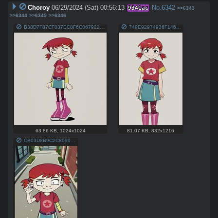
Choroy
06/29/2024 (Sat) 00:56:13
No.
6342
9341ac
>>6343
>>6344
>>6345
>>6346
B38D7F87CF837EC8F6C0679229B74D4F349ECE6E3A2570100BD7AB05C4D99319.jpeg
749E92974936F146F455C1AE3977EB4A59F68E8196256A6D2C11DFC1E0E55BE2.jpeg
63.86 KB
,
1024x1024
81.07 KB
,
832x1216
CB03D8B9C2C809078A9C024CA911C8EE95F46823CAA6AB126956190097640CDB.jpeg