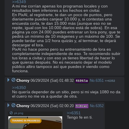
>>6349
A mi me corrían apenas los programas locales y con 
resultados bien inferiores a los hechos en civitai.

En PixAI, al registrarte, te dan un poco de puntos, pero 
diariamente puedes canjear 10.000 y, si contestas una 
encuesta corta, te dan 15.000 más (aunque eso no se 
repite, igual con los 10.000 diarios está de sobra). En esa 
página ya con 24.000 puedes entrenar un lora pony, que te 
pedirá un mínimo de 10 imágenes y un máximo de 100. Se 
puede tardar una 1/2 hora quizás y, al terminar, te dejará 
descargar el lora.

PixAI no hace porno pero su entrenamiento de lora es 
completamente independiente de eso. Te recomiendo subir 
tus loras a civitai y con eso ya tienes libertad de hacer lo 
que quieras después. No es necesario dejar el modelo 
público altiro tampoco así que puedes ir viendo como 
funciona.
Choroy
06/29/2024 (Sat) 01:48:32
No.
6351
46065a
>>6352
>>6350
No quería depender de un sitio, pero si mi vieja 1080 no da 
el cuero no me va a quedar de otra.
Choroy
06/29/2024 (Sat) 02:00:20
No.
6352
9341ac
>>6351
pk.png
Tengo fe en ti.