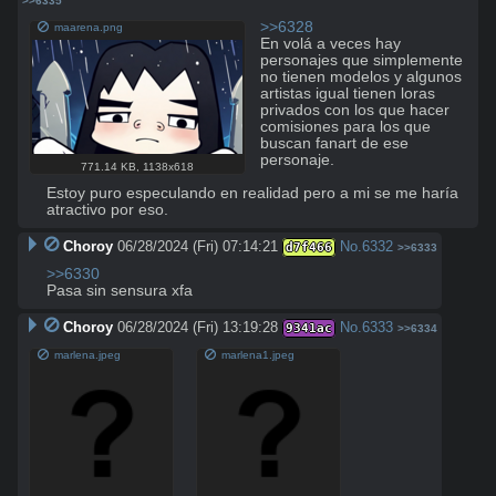
>>6335
>>6328
maarena.png
En volá a veces hay 
personajes que simplemente 
no tienen modelos y algunos 
artistas igual tienen loras 
privados con los que hacer 
comisiones para los que 
buscan fanart de ese 
personaje.

771.14 KB
,
1138x618
Estoy puro especulando en realidad pero a mi se me haría 
atractivo por eso.
Choroy
06/28/2024 (Fri) 07:14:21
No.
6332
d7f466
>>6333
>>6330
Pasa sin sensura xfa
Choroy
06/28/2024 (Fri) 13:19:28
No.
6333
9341ac
>>6334
marlena.jpeg
marlena1.jpeg