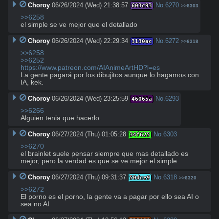
Choroy
06/26/2024 (Wed) 21:38:57
No.
6270
603c93
>>6303
>>6258
el simple se ve mejor que el detallado
Choroy
06/26/2024 (Wed) 22:29:34
No.
6272
3130ac
>>6318
>>6258
>>6252
https://www.patreon.com/AIAnimeArtHD?l=es
La gente pagará por los dibujitos aunque lo hagamos con 
IA, kek.
Choroy
06/26/2024 (Wed) 23:25:59
No.
6293
46065a
>>6266
Alguien tenia que hacerlo.
Choroy
06/27/2024 (Thu) 01:05:28
No.
6303
34f625
>>6270
el brainlet suele pensar siempre que mas detallado es 
mejor, pero la verdad es que se ve mejor el simple.
Choroy
06/27/2024 (Thu) 09:31:37
No.
6318
50dce9
>>6320
>>6272
El porno es el porno, la gente va a pagar por ello sea AI o 
sea no AI