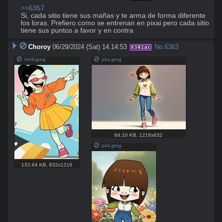
>>6357
Si, cada sitio tiene sus mañas y te arma de forma diferente 
los loras. Prefiero como se entrenan en pixai pero cada sitio 
tiene sus puntos a favor y en contra
Choroy
06/29/2024 (Sat) 14:14:53
No.
6363
9341ac
melli.jpeg
pka.jpeg
84.10 KB
,
1216x832
pek.jpeg
133.64 KB
,
832x1216