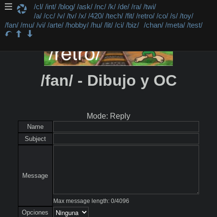
/cl/
/int/
/blog/
/ask/
/nc/
/k/
/de/
/ra/
/twi/
/a/
/cc/
/v/
/tv/
/x/
/420/
/tech/
/fit/
/retro/
/co/
/s/
/toy/
/fan/
/mu/
/vi/
/arte/
/hobby/
/hu/
/lit/
/ci/
/biz/
/chan/
/meta/
/test/
/fan/ - Dibujo y OC
Mode: Reply
Name
Subject
Message
Max message length:
0
/
4096
Opciones