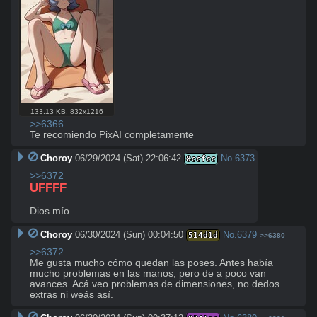
133.13 KB
,
832x1216
>>6366
Te recomiendo PixAI completamente
Choroy
06/29/2024 (Sat) 22:06:42
No.
6373
8ccfcc
>>6372
UFFFF
Dios mío...
Choroy
06/30/2024 (Sun) 00:04:50
No.
6379
514d1d
>>6380
>>6372
Me gusta mucho cómo quedan las poses. Antes había 
mucho problemas en las manos, pero de a poco van 
avances. Acá veo problemas de dimensiones, no dedos 
extras ni weás así.