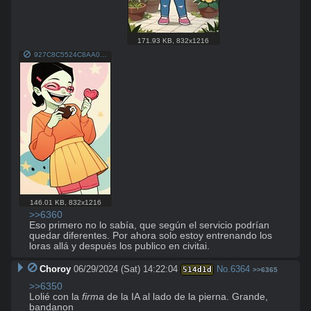
171.93 KB
,
832x1216
927C8C5524C8AA0BA5BE0DBA45114890AA841C9493AFB05860CC91A3BBCEA959.jpeg
146.01 KB
,
832x1216
>>6360
Eso primero no lo sabía, que según el servicio podrían 
quedar diferentes. Por ahora solo estoy entrenando los 
loras allá y después los publico en civitai.
Choroy
06/29/2024 (Sat) 14:22:04
No.
6364
514d1d
>>6365
>>6350
Lolié con la 
firma
 de la IA al lado de la pierna. Grande, 
bandanon