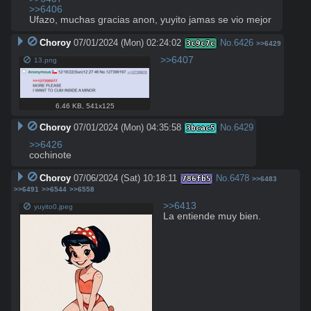
>>6406
Ufazo, muchas gracias anon, yuyito jamas se vio mejor
Choroy
07/01/2024 (Mon) 02:24:02
No.
6426
3c9c7c
>>6429
>>6407
13.png
6.46 KB
,
541x125
Choroy
07/01/2024 (Mon) 04:35:58
No.
6429
3bcac5
>>6426
cochinote
Choroy
07/06/2024 (Sat) 10:18:11
No.
6478
786fb5
>>6483
>>6491
>>6544
>>6558
>>6413
yuyito0.jpeg
La entiende muy bien.