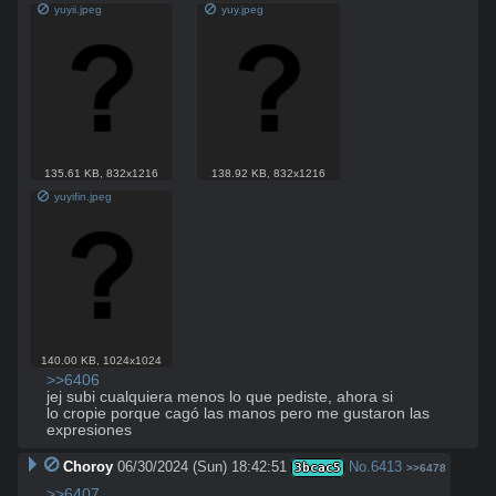
yuyii.jpeg
yuy.jpeg
135.61 KB
,
832x1216
138.92 KB
,
832x1216
yuyifin.jpeg
140.00 KB
,
1024x1024
>>6406
jej subi cualquiera menos lo que pediste, ahora si

lo cropie porque cagó las manos pero me gustaron las 
expresiones
Choroy
06/30/2024 (Sun) 18:42:51
No.
6413
3bcac5
>>6478
>>6407