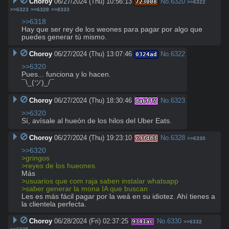
Choroy
06/27/2024 (Thu) 10:56:13
No.
6320
723008
>>6322
>>6323
>>6328
>>8333
>>6318
Hay que ser rey de los weones para pagar por algo que 
puedes generar tú mismo.
Choroy
06/27/2024 (Thu) 13:07:46
No.
6322
0324ad
>>6320
Pues... funciona y lo hacen.

¯\_(ツ)_/¯
Choroy
06/27/2024 (Thu) 18:30:46
No.
6323
da6ff5
>>6320
Sí, avísale al hueón de los hilos del Uber Eats.
Choroy
06/27/2024 (Thu) 19:23:10
No.
6328
c97d83
>>6330
>>6320
>gringos
>reyes de los hueones
>usuarios que com raja saben instalar whatsapp
>saber generar la mona IA que buscan
Les es más fácil pagar por la weá en su idiotez. Ahí tienes a 
la clientela perfecta.
Choroy
06/28/2024 (Fri) 02:37:25
No.
6330
9341ac
>>6332