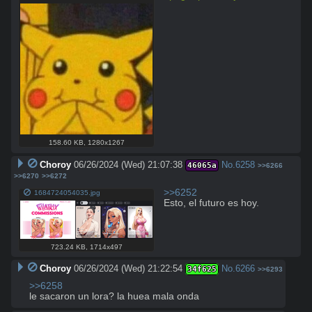
158.60 KB
,
1280x1267
Choroy
06/26/2024 (Wed) 21:07:38
No.
6258
46065a
>>6266
>>6270
>>6272
>>6252
1684724054035.jpg
Esto, el futuro es hoy.
723.24 KB
,
1714x497
Choroy
06/26/2024 (Wed) 21:22:54
No.
6266
34f625
>>6293
>>6258
le sacaron un lora? la huea mala onda