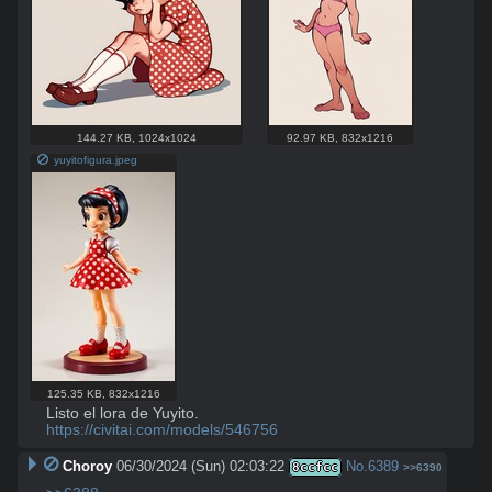
144.27 KB
,
1024x1024
92.97 KB
,
832x1216
yuyitofigura.jpeg
125.35 KB
,
832x1216
https://civitai.com/models/546756
Choroy
06/30/2024 (Sun) 02:03:22
No.
6389
8ccfcc
>>6390