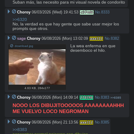
Suban más, las necesito para mi visual novela de condorito
Choroy
06/03/2026 (Wed) 19:41:53
No.
8333
c5f4d6
>>6320
No, la verdad es que hay gente que sabe usar mejor los 
prompts que otros.
sage
Choroy
06/08/2026 (Mon) 13:02:09
No.
8382
aaa312
La wea enferma en que 
download.jpg
desemboco el hilo.
4.63 KB
,
284x177
Choroy
06/08/2026 (Mon) 14:09:14
No.
8383
27d390
>>8385
NOOO LOS DIBUJITOOOOOS AAAAAAAAHHH 
ME VUELVO LOCO NEGROMAN
Choroy
06/08/2026 (Mon) 21:13:56
No.
8385
aaa312
>>8383