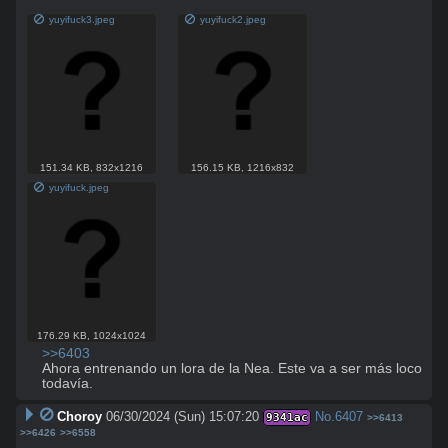
yuyifuck3.jpeg
yuyifuck2.jpeg
151.34 KB
,
832x1216
156.15 KB
,
1216x832
yuyifuck.jpeg
176.29 KB
,
1024x1024
>>6403
Ahora entrenando un lora de la Nea. Este va a ser más loco 
todavía.
Choroy
06/30/2024 (Sun) 15:07:20
No.
6407
9341ac
>>6413
>>6426
>>6558