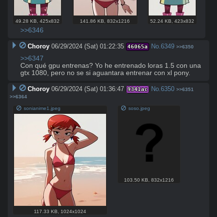
49.28 KB
,
425x832
141.86 KB
,
832x1216
52.24 KB
,
423x832
>>6346
Choroy
06/29/2024 (Sat) 01:22:35
No.
6349
46065a
>>6350
>>6347
Con qué gpu entrenas? Yo he entrenado loras 1.5 con una 
gtx 1080, pero no se si aguantara entrenar con xl pony.
Choroy
06/29/2024 (Sat) 01:36:47
No.
6350
9341ac
>>6351
>>6364
sonianime1.jpeg
soso.jpeg
103.50 KB
,
832x1216
117.33 KB
,
1024x1024