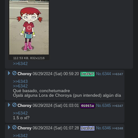
112.53 KB
,
832x1216
>>6342
Choroy
06/29/2024 (Sat) 00:59:20
No.
6344
3cd697
>>6347
>>6343
>>6342
Qué basado, conchetumadre

Ojalá alguna Lora de Choroya (pun intended) algún día
Choroy
06/29/2024 (Sat) 01:03:01
No.
6345
46065a
>>6347
>>6342
1.5 o xl?
Choroy
06/29/2024 (Sat) 01:07:28
No.
6346
9ca5e0
>>6348
>>6342