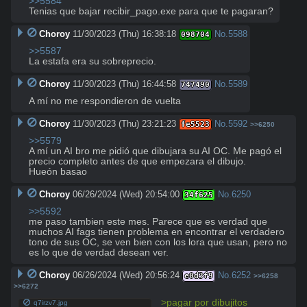
>>5584
Tenias que bajar recibir_pago.exe para que te pagaran?
Choroy
11/30/2023 (Thu) 16:38:18
No.
5588
098704
>>5587
La estafa era su sobreprecio.
Choroy
11/30/2023 (Thu) 16:44:58
No.
5589
747490
A mí no me respondieron de vuelta
Choroy
11/30/2023 (Thu) 23:21:23
No.
5592
fe5523
>>6250
>>5579
A mí un AI bro me pidió que dibujara su AI OC. Me pagó el 
precio completo antes de que empezara el dibujo. 

Hueón basao
Choroy
06/26/2024 (Wed) 20:54:00
No.
6250
34f625
>>5592
me paso tambien este mes. Parece que es verdad que 
muchos AI fags tienen problema en encontrar el verdadero 
tono de sus OC, se ven bien con los lora que usan, pero no 
es lo que de verdad desean ver.
Choroy
06/26/2024 (Wed) 20:56:24
No.
6252
e0d3f9
>>6258
>>6272
>pagar por dibujitos
q7irzv7.jpg