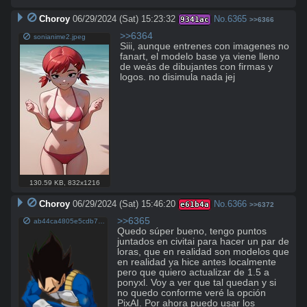
Choroy
06/29/2024 (Sat) 15:23:32
No.
6365
9341ac
>>6366
>>6364
sonianime2.jpeg
Siii, aunque entrenes con imagenes no 
fanart, el modelo base ya viene lleno 
de weás de dibujantes con firmas y 
logos. no disimula nada jej
130.59 KB
,
832x1216
Choroy
06/29/2024 (Sat) 15:46:20
No.
6366
e61b4a
>>6372
>>6365
ab44ca4805e5cdb743143f9dafcc559e8f82ca41e47b21ca55cab82693e5f20d.png
Quedo súper bueno, tengo puntos 
juntados en civitai para hacer un par de 
loras, que en realidad son modelos que 
en realidad ya hice antes localmente 
pero que quiero actualizar de 1.5 a 
ponyxl. Voy a ver que tal quedan y si 
no quedo conforme veré la opción 
PixAI. Por ahora puedo usar los 