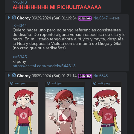
>>6343
AHHHHHHHHH MI PICHULITAAAAAA
Choroy
06/29/2024 (Sat) 01:19:34
No.
6347
9341ac
>>6349
>>6344
Quiero hacer uno pero no tengo referencias consistentes 
de diseño. De repente alguna versión específica de ella y lo 
hago. En mi listado tengo ahora a Yuyito y Yayita, después 
la Nea y después la Violeta con su mamá de Diego y Glot 
(no creo que sus rediseños).

>>6345
https://civitai.com/models/544613
Choroy
06/29/2024 (Sat) 01:21:14
No.
6348
9341ac
so4.jpeg
so7.jpeg
so6.jpeg