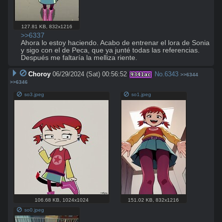
127.81 KB
,
832x1216
>>6337
Ahora lo estoy haciendo. Acabo de entrenar el lora de Sonia 
y sigo con el de Peca, que ya junté todas las referencias. 
Después me faltaría la melliza riente.
Choroy
06/29/2024 (Sat) 00:56:52
No.
6343
9341ac
>>6344
>>6346
so3.jpeg
so1.jpeg
106.68 KB
,
1024x1024
151.02 KB
,
832x1216
so0.jpeg