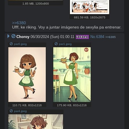
1.85 MB
,
1200x900
681.59 KB
,
1920x2675
>>6380
Ufff, ke riking. Voy a juntar imágenes de sexylia pa entrenar.
Choroy
06/30/2024 (Sun) 01:00:11
No.
6384
9341ac
>>6385
par0.jpeg
par1.jpeg
110.71 KB
,
832x1216
175.90 KB
,
832x1216
par4.jpeg