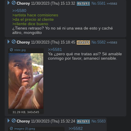
Choroy
11/30/2023 (Thu) 15:13:32
No.
5581
4b7b93
>>5582
>>5580
>artista hace comisiones
>da el precio al cliente
>cliente dice bueno
¿Tienes retraso? Yo no sé ni una wea de esto y caché 
altiro, mongolito
Choroy
11/30/2023 (Thu) 15:18:45
No.
5582
c8ab78
>>5583
>>5581
triste.jpg
Ya ¿pero qué me tratas así? Sé amable 
conmigo por favor, amanecí sensible.
31.29 KB
,
340x545
Choroy
11/30/2023 (Thu) 15:32:24
No.
5583
4b7b93
>>5582
images (3).jpeg