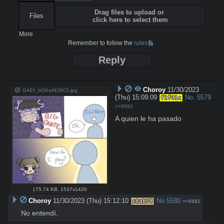
Drag files to upload or
Files
click here to select them
More
Remember to follow the
rules
Reply
Choroy
11/30/2023
GAEf_bOXsAEI8C3.jpg
(Thu) 15:09:09
No.
5579
f1f01c
>>5592
A quien le ha pasado
175.74 KB
,
1537x1420
Choroy
11/30/2023 (Thu) 15:12:10
No.
5580
c8ab78
>>5581
No entendí.