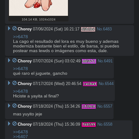
104.14 KB
,
1024x1024
Choroy
07/06/2024 (Sat) 16:21:17
No.
6483
d5b2b6
>>6478
La cago el resultado del lora es muy bueno y ademas 
moderniza bastante bien el estilo, de barsa, si puedes 
postear mas lewds o imágenes como esta, dale.
Choroy
07/07/2024 (Sun) 03:02:49
No.
6491
dd56f1
>>6478
qué raro el juguete, gancho
Choroy
07/17/2024 (Wed) 20:46:54
No.
6544
ca1ba4
>>6478
Hiciste a yayita al final?
Choroy
07/18/2024 (Thu) 15:34:26
No.
6557
cf39c8
mas yuyito jeje
Choroy
07/18/2024 (Thu) 15:36:09
No.
6558
f60599
>>6478
>>6407