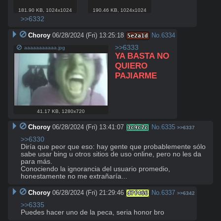
181.90 KB
,
1024x1024
190.46 KB
,
1024x1024
>>6332
Choroy
06/28/2024 (Fri) 13:25:18
No.
6334
5e2a1d
>>6333
aaaaaaaaaaa.jpg
YA BASTA NO 
QUIERO 
PAJIARME
41.17 KB
,
1280x720
Choroy
06/28/2024 (Fri) 13:41:07
No.
6335
3c9c7c
>>6337
>>6330
Diría que peor que eso: hay gente que probablemente sólo 
sabe usar bing u otros sitios de uso online, pero no les da 
para más.

Conociendo la ignorancia del usuario promedio, 
honestamente no me extrañaría...
Choroy
06/28/2024 (Fri) 21:29:46
No.
6337
d7f466
>>6342
>>6335
Puedes hacer uno de la peca, seria honor bro