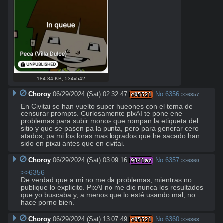
184.84 KB
,
534x542
Choroy
06/29/2024 (Sat) 02:32:47
No.
6356
c05521
>>6357
En Civitai se han vuelto super hueones con el tema de 
censurar prompts. Curiosamente pixAI te pone ene 
problemas para subir monos que rompan la etiqueta del 
sitio y que se pasen pa la punta, pero para generar cero 
atados, pa mi los loras mas logrados que he sacado han 
sido en pixai antes que en civitai.
Choroy
06/29/2024 (Sat) 03:09:16
No.
6357
9341ac
>>6360
>>6356
De verdad que a mi no me da problemas, mientras no 
publique lo explicito. PixAI no me dio nunca los resultados 
que yo buscaba y, a menos que lo esté usando mal, no 
hace porno bien.
Choroy
06/29/2024 (Sat) 13:07:49
No.
6360
c05521
>>6363