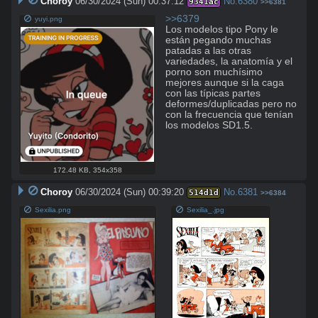
Choroy
06/30/2024 (Sun) 00:37:12
No.
6380
9341ac
>>6381
>>6379
yuyi.png
Los modelos tipo Pony le 
están pegando muchas 
patadas a las otras 
variedades, la anatomía y el 
porno son muchísimo 
mejores aunque si la caga 
con las típicas partes 
deformes/duplicadas pero no 
con la frecuencia que tenían 
los modelos SD1.5.
172.48 KB
,
354x358
Choroy
06/30/2024 (Sun) 00:39:20
No.
6381
514d1d
>>6384
Sexilia.png
Sexilia_.jpg