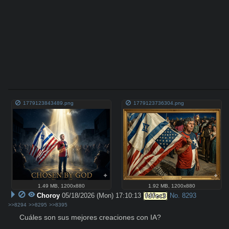
1779123843489.png
1779123736304.png
1.49 MB
,
1200x880
1.92 MB
,
1200x880
Choroy
05/18/2026 (Mon) 17:10:13
No.
8293
fdfec3
>>8294
>>8295
>>8395
Cuáles son sus mejores creaciones con IA?