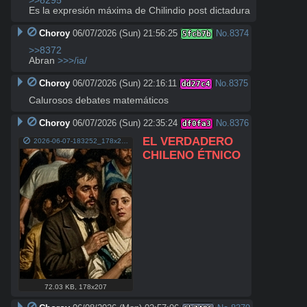
>>8295
Es la expresión máxima de Chilindio post dictadura
Choroy
06/07/2026 (Sun) 21:56:25
No.
8374
5fcb7b
>>8372
Abran 
>>>/ia/
Choroy
06/07/2026 (Sun) 22:16:11
No.
8375
dd27c4
Calurosos debates matemáticos
Choroy
06/07/2026 (Sun) 22:35:24
No.
8376
df0fa3
EL VERDADERO 
2026-06-07-183252_178x207_scrot.png
CHILENO ÉTNICO
72.03 KB
,
178x207