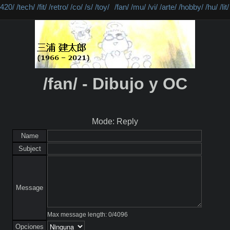
/420/
/tech/
/fit/
/retro/
/co/
/s/
/toy/
/fan/
/mu/
/vi/
/arte/
/hobby/
/hu/
/lit/
/fan/ - Dibujo y OC
Mode: Reply
Name
Subject
Message
Max message length:
0
/
4096
Opciones