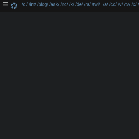
/cl/
/int/
/blog/
/ask/
/nc/
/k/
/de/
/ra/
/twi/
/a/
/cc/
/v/
/tv/
/x/