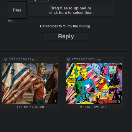
Drag files to upload or
Files
click here to select them
More
Remember to follow the
rules
Reply
1779123080182.png
1779123205836.png
1.81 MB
,
1200x880
2.07 MB
,
1200x880