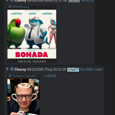
Choroy
06/08/2026 (Mon) 02:57:06
No.
8379
6b7486
BONADA.png
848.92 KB
,
1024x1024
Choroy
06/11/2026 (Thu) 03:12:29
No.
8395
afe6f7
>>8397
>>8293
Tomasino Capuchino.png