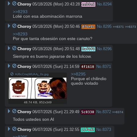
Choroy
05/18/2026 (Mon) 20:43:28
No.
8294
eeb8e2
>>8293
Lolié con esa abominación marrona
Choroy
05/18/2026 (Mon) 20:50:46
No.
8295
d76e0c
>>8371
>>8373
>>8293
Por que tanta obsesión con este canuto?
Choroy
05/18/2026 (Mon) 20:51:48
No.
8296
8af0f6
Siempre es bueno jajearse de los lolcow.
Choroy
06/07/2026 (Sun) 21:14:59
No.
8371
4f1618
>>8295
HJ6cCmqWUAAj_0s.jpg
Porque el chilindio 
quedo violado
48.74 KB
,
952x349
Choroy
06/07/2026 (Sun) 21:29:49
No.
8372
5c0330
>>8374
Todos ustedes son AI
Choroy
06/07/2026 (Sun) 21:32:55
No.
8373
11fad2