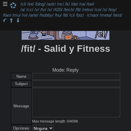
/cl/
/int/
/blog/
/ask/
/nc/
/k/
/de/
/ra/
/twi/
/a/
/cc/
/v/
/tv/
/x/
/420/
/tech/
/fit/
/retro/
/co/
/s/
/toy/
/fan/
/mu/
/vi/
/arte/
/hobby/
/hu/
/lit/
/ci/
/biz/
/chan/
/meta/
/test/
/fit/ - Salid y Fitness
Mode: Reply
Name
Subject
Message
Max message length:
0
/
4096
Opciones