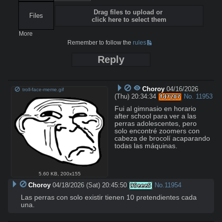
Drag files to upload or
Files
click here to select them
More
Remember to follow the
rules
Reply
Choroy
04/16/2026
troll-face-meme.gif
(Thu) 20:34:34
No.
11953
fd7207
Fui al gimnasio en horario 
after school para ver a las 
perras adolescentes, pero 
solo encontré zoomers con 
cabeza de brocolí acaparando 
todas las máquinas.
5.60 KB
,
200x155
Choroy
04/18/2026 (Sat) 20:45:50
No.
11954
95eee5
Las perras con solo existir tienen 10 pretendientes cada 
una.