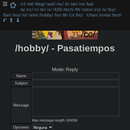
/cl/
/int/
/blog/
/ask/
/nc/
/k/
/de/
/ra/
/twi/
/a/
/cc/
/v/
/tv/
/x/
/420/
/tech/
/fit/
/retro/
/co/
/s/
/toy/
/fan/
/mu/
/vi/
/arte/
/hobby/
/hu/
/lit/
/ci/
/biz/
/chan/
/meta/
/test/
/hobby/ - Pasatiempos
Mode: Reply
Name
Subject
Message
Max message length:
0
/
4096
Opciones