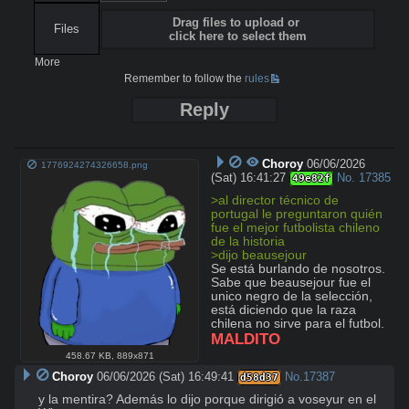
Drag files to upload or
Files
click here to select them
More
Remember to follow the
rules
Reply
Choroy
06/06/2026
1776924274326658.png
(Sat) 16:41:27
No.
17385
49e82f
>al director técnico de 
portugal le preguntaron quién 
fue el mejor futbolista chileno 
de la historia
>dijo beausejour
Se está burlando de nosotros. 
Sabe que beausejour fue el 
unico negro de la selección, 
está diciendo que la raza 
MALDITO
458.67 KB
,
889x871
Choroy
06/06/2026 (Sat) 16:49:41
No.
17387
d58d37
y la mentira? Además lo dijo porque dirigió a voseyur en el 