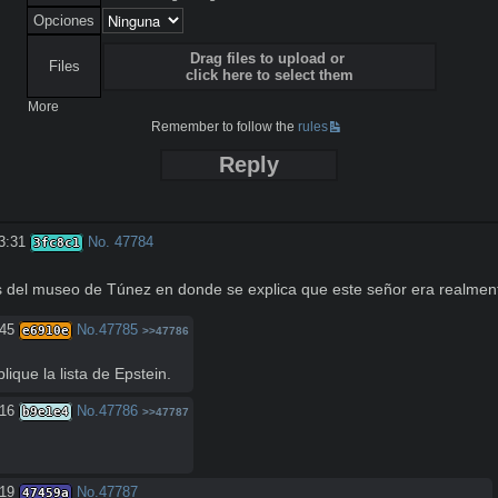
Opciones
Drag files to upload or
Files
click here to select them
More
Remember to follow the
rules
Reply
3:31
No.
47784
3fc8c1
s del museo de Túnez en donde se explica que este señor era realmen
:45
No.
47785
e6910e
>>47786
que la lista de Epstein.
:16
No.
47786
b9e1e4
>>47787
:19
No.
47787
47459a