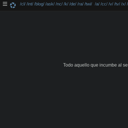
/cl/
/int/
/blog/
/ask/
/nc/
/k/
/de/
/ra/
/twi/
/a/
/cc/
/v/
/tv/
/x/
Todo aquello que incumbe al ser 