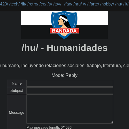
/420/
/tech/
/fit/
/retro/
/co/
/s/
/toy/
/fan/
/mu/
/vi/
/arte/
/hobby/
/hu/
/lit/
/hu/ - Humanidades
humano, incluyendo relaciones sociales, trabajo, literatura, ci
Mode: Reply
Name
Subject
Message
Max message length:
0
/
4096