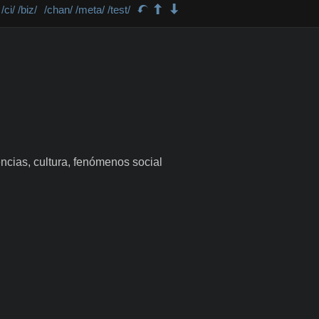
/ci/
/biz/
/chan/
/meta/
/test/
encias, cultura, fenómenos social