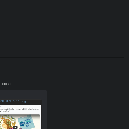
eso si.
231587115351.png