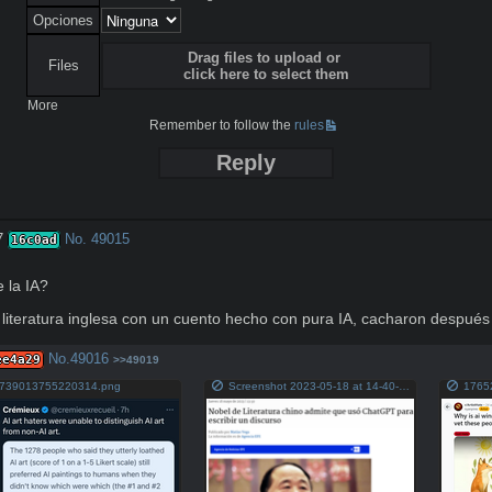
Opciones
Drag files to upload or
Files
click here to select them
More
Remember to follow the
rules
Reply
7
No.
49015
16c0ad
la IA?

literatura inglesa con un cuento hecho con pura IA, cacharon después 
No.
49016
ee4a29
>>49019
739013755220314.png
Screenshot 2023-05-18 at 14-40-52 Nobel de Literatura chino admite que usó ChatGPT para escribir un discurso.png
1765