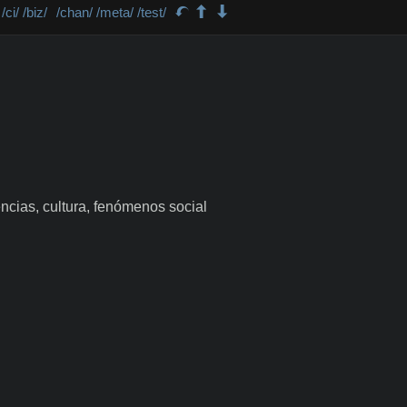
/ci/
/biz/
/chan/
/meta/
/test/
encias, cultura, fenómenos social