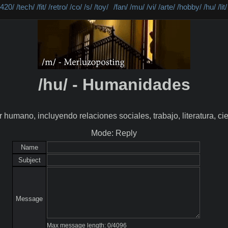
/420/
/tech/
/fit/
/retro/
/co/
/s/
/toy/
/fan/
/mu/
/vi/
/arte/
/hobby/
/hu/
/lit/
/hu/ - Humanidades
humano, incluyendo relaciones sociales, trabajo, literatura, ci
Mode: Reply
Name
Subject
Message
Max message length:
0
/
4096