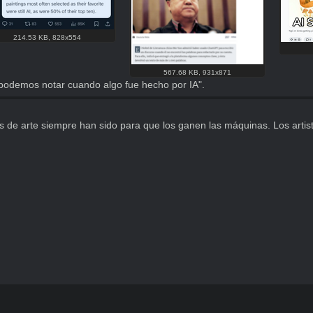
214.53 KB
,
828x554
567.68 KB
,
931x871
 podemos notar cuando algo fue hecho por IA".
os de arte siempre han sido para que los ganen las máquinas. Los artist