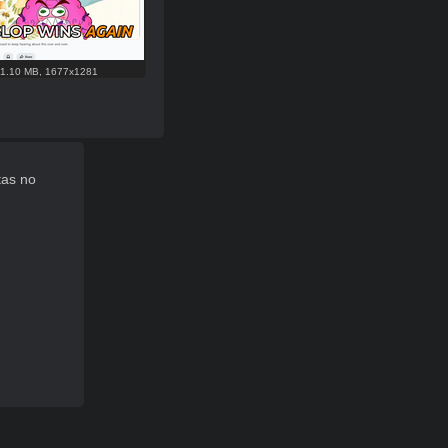
1.10 MB
,
1677x1281
as no 