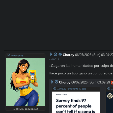
Choroy
06/07/2026 (Sun) 03:04:2
mayo.png
>>49018
¿Cagaron las humanidades por culpa de 
Hace poco un tipo ganó un concurso de 
Choroy
06/07/2026 (Sun) 03:09:29
1766227566559647.jpg
1
1.68 MB
,
1122x1402