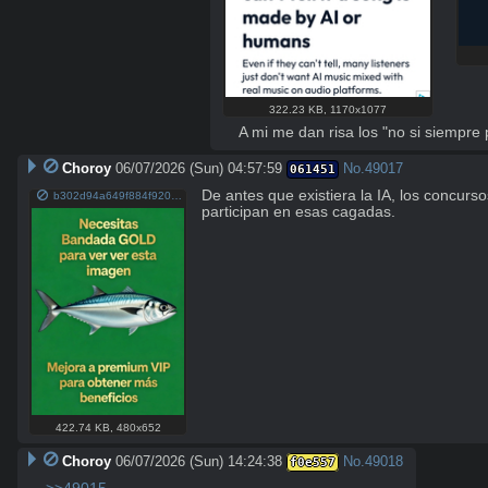
322.23 KB
,
1170x1077
A mi me dan risa los "no si siempre
Choroy
06/07/2026 (Sun) 04:57:59
No.
49017
061451
De antes que existiera la IA, los concurs
b302d94a649f884f920d327489062e8537d056e0e062489b8027a3e87a0da3d3.png
participan en esas cagadas.
422.74 KB
,
480x652
Choroy
06/07/2026 (Sun) 14:24:38
No.
49018
f0e557