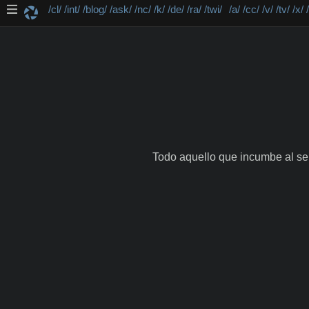
/cl/
/int/
/blog/
/ask/
/nc/
/k/
/de/
/ra/
/twi/
/a/
/cc/
/v/
/tv/
/x/
Todo aquello que incumbe al ser 