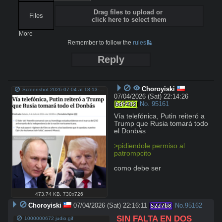
Drag files to upload or
Files
click here to select them
More
Remember to follow the
rules
Reply
Choroyiski
Screenshot 2026-07-04 at 18-13-46 Vía telefónica Putin reiteró a Trump que Rusia tomará todo el Donbás - Cooperativa.cl.png
07/04/2026 (Sat) 22:14:26
No.
95161
bdf432
Vía telefónica, Putin reiteró a 
Trump que Rusia tomará todo 
el Donbás

>pidiendole permiso al 
patrompcito
como debe ser
473.74 KB
,
730x726
Choroyiski
07/04/2026 (Sat) 22:16:11
No.
95162
5227b8
SIN FALTA EN DOS 
1000000672 judio.gif