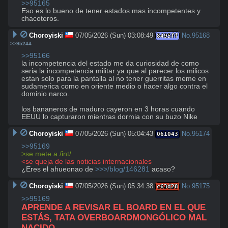
>>95165
Eso es lo bueno de tener estados mas incompetentes y 
chacoteros.
Choroyiski
07/05/2026 (Sun) 03:08:49
No.
95168
8495ff
>>95244
>>95166
la incompetencia del estado me da curiosidad de como 
seria la incompetencia militar ya que al parecer los milicos 
estan solo para la pantalla al no tener guerritas meme en 
sudamerica como en oriente medio o hacer algo contra el 
dominio narco. 

los bananeros de maduro cayeron en 3 horas cuando 
EEUU lo capturaron mientras dormia con su buzo Nike
Choroyiski
07/05/2026 (Sun) 05:04:43
No.
95174
061043
>>95169
>se mete a /int/
<se queja de las noticias internacionales
¿Eres el ahueonao de 
>>>/blog/146281
 acaso?
Choroyiski
07/05/2026 (Sun) 05:34:38
No.
95175
c63d28
>>95169
APRENDE A REVISAR EL BOARD EN EL QUE 
ESTÁS, TATA OVERBOARDMONGÓLICO MAL 
NACIDO