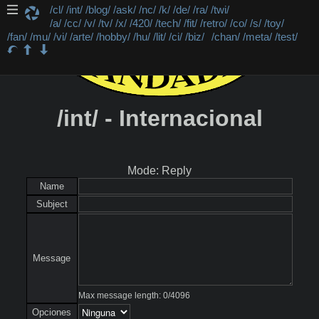
/cl/
/int/
/blog/
/ask/
/nc/
/k/
/de/
/ra/
/twi/
/a/
/cc/
/v/
/tv/
/x/
/420/
/tech/
/fit/
/retro/
/co/
/s/
/toy/
/fan/
/mu/
/vi/
/arte/
/hobby/
/hu/
/lit/
/ci/
/biz/
/chan/
/meta/
/test/
/int/ - Internacional
Mode: Reply
Name
Subject
Message
Max message length:
0
/
4096
Opciones