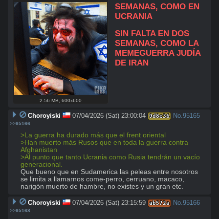
SEMANAS, COMO EN 
UCRANIA
SIN FALTA EN DOS 
SEMANAS, COMO LA 
MEMEGUERRA JUDÍA 
DE IRAN
2.56 MB
,
600x600
Choroyiski
07/04/2026 (Sat) 23:00:04
No.
95165
9d8e36
>>95166
>La guerra ha durado más que el frent oriental
>Han muerto más Rusos que en toda la guerra contra 
Afghanistan
>Al punto que tanto Ucrania como Rusia tendrán un vacío 
generacional.
Que bueno que en Sudamerica las peleas entre nosotros 
se limita a llamarnos come-perro, cerruano, macaco, 
narigón muerto de hambre, no existes y un gran etc.
Choroyiski
07/04/2026 (Sat) 23:15:59
No.
95166
ab572a
>>95168