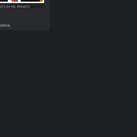
371.94 KB
,
864x670
lanca.