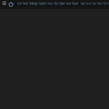
/cl/
/int/
/blog/
/ask/
/nc/
/k/
/de/
/ra/
/twi/
/a/
/cc/
/v/
/tv/
/x/