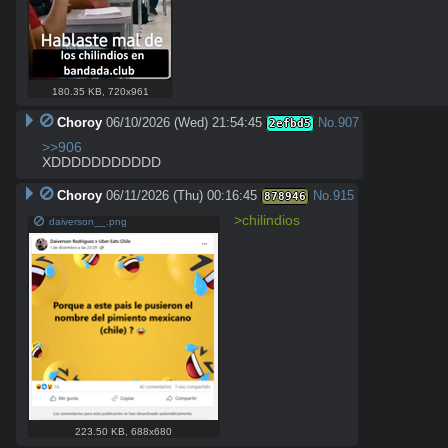
180.35 KB
,
720x961
Choroy
06/10/2026 (Wed) 21:54:45
No.
907
2efbd5
>>906
XDDDDDDDDDDD
Choroy
06/11/2026 (Thu) 00:16:45
No.
915
878946
>chilindios
daiverson__.png
223.50 KB
,
688x680