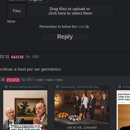
Drag files to upload or
Files
click here to select them
More
Remember to follow the
rules
Reply
:02:31
No.
686
6a153b
 critican a Kast por ser germánico.
:35
No.
687
ef2a5f
>>688
>>689
>>906
50c947a604e3b239371e73e9b850c323e8996f3ea6808e0cd6ecddf833920a80 kast.jpg
Kast-Israel_1635275163.jpg
166.92 KB
,
1290x800