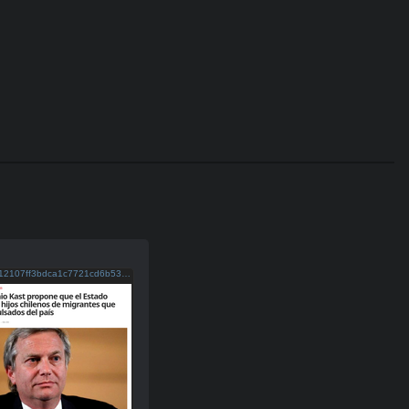
076a12107ff3bdca1c7721cd6b5322da0fc3398b74f91f6262e0eb2ecd02bef6 kast.png