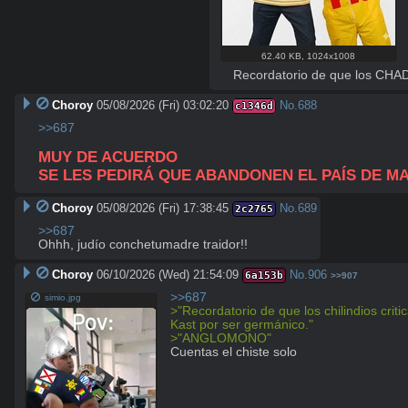
62.40 KB
,
1024x1008
Recordatorio de que los CHADl
Choroy
05/08/2026 (Fri) 03:02:20
No.
688
c1346d
>>687
MUY DE ACUERDO
SE LES PEDIRÁ QUE ABANDONEN EL PAÍS DE M
Choroy
05/08/2026 (Fri) 17:38:45
No.
689
2c2765
>>687
Ohhh, judío conchetumadre traidor!!
Choroy
06/10/2026 (Wed) 21:54:09
No.
906
6a153b
>>907
>>687
simio.jpg
>"Recordatorio de que los chilindios critic
Kast por ser germánico."
>"ANGLOMONO"
Cuentas el chiste solo