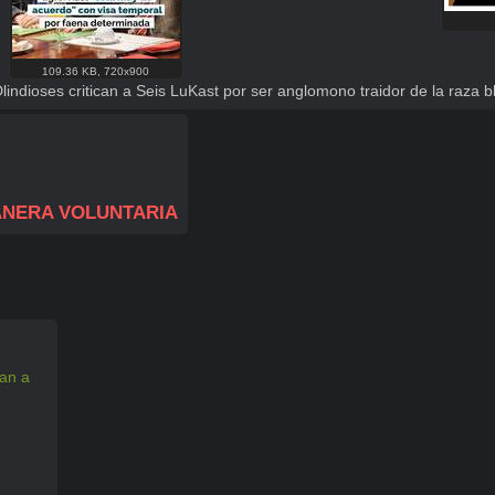
109.36 KB
,
720x900
indioses critican a Seis LuKast por ser anglomono traidor de la raza b
ANERA VOLUNTARIA
an a 