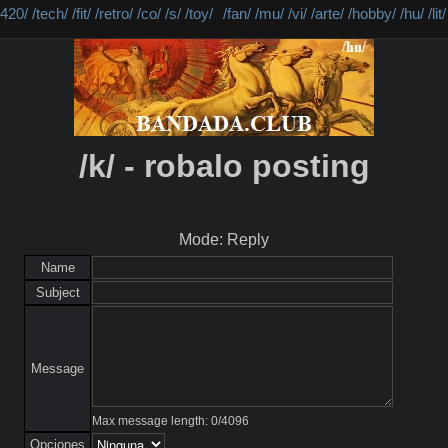
/420/
/tech/
/fit/
/retro/
/co/
/s/
/toy/
/fan/
/mu/
/vi/
/arte/
/hobby/
/hu/
/lit/
/k/ - robalo posting
Mode: Reply
Name
Subject
Message
Max message length:
0
/
4096
Opciones