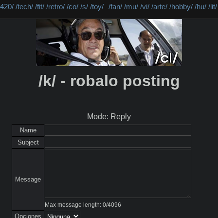
/420/
/tech/
/fit/
/retro/
/co/
/s/
/toy/
/fan/
/mu/
/vi/
/arte/
/hobby/
/hu/
/lit/
/k/ - robalo posting
Mode: Reply
Name
Subject
Message
Max message length:
0
/
4096
Opciones