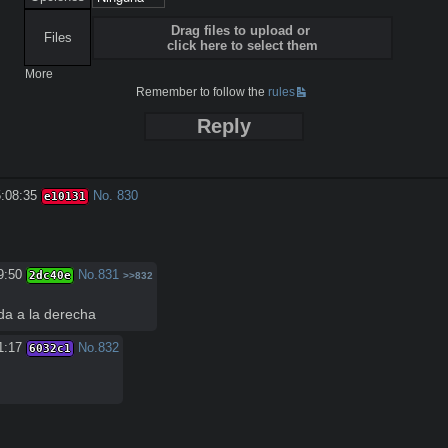
Drag files to upload or
Files
click here to select them
More
Remember to follow the
rules
Reply
5:08:35
No.
830
e10131
9:50
No.
831
2dc40e
>>832
da a la derecha
1:17
No.
832
6032c1