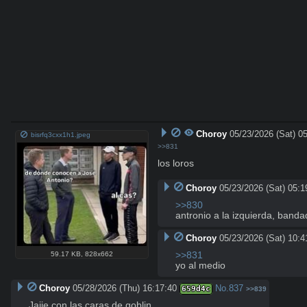
Choroy
05/23/2026 (Sat) 0
bisrfq3cxx1h1.jpeg
>>831
los loros
Choroy
05/23/2026 (Sat) 05:1
>>830
antronio a la izquierda, banda
Choroy
05/23/2026 (Sat) 10:4
>>831
59.17 KB
,
828x662
yo al medio
Choroy
05/28/2026 (Thu) 16:17:40
No.
837
659d4c
>>839
Jajie con las caras de goblin.