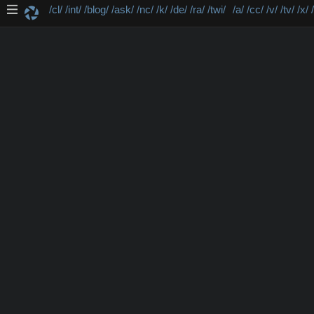
/cl/
/int/
/blog/
/ask/
/nc/
/k/
/de/
/ra/
/twi/
/a/
/cc/
/v/
/tv/
/x/