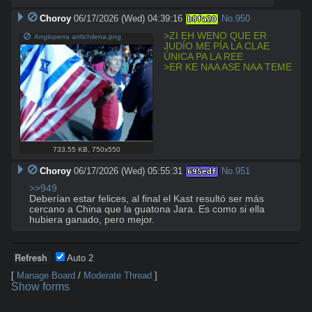
Choroy
06/17/2026 (Wed) 04:39:16
No.
950
b8fa20
>ZI EH WENO QUE ER 
Angloperra antichilena.png
JUDÍO ME PÍA LA CLAE 
ÚNICA PA LA REE
>ER KE NAA ASE NAA TEME
733.55 KB
,
750x550
Choroy
06/17/2026 (Wed) 05:55:31
No.
951
695edf
>>949
Deberían estar felices, al final el Kast resultó ser más 
cercano a China que la guatona Jara. Es como si ella 
hubiera ganado, pero mejor.
Auto
2
[
Manage Board
/
Moderate Thread
]
Show forms