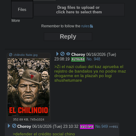
Drag files to upload or
Files
click here to select them
More
Remember to follow the
rules
Reply
Choroy
06/16/2026 (Tue)
chilindio flaite.jpg
23:08:19
No.
948
42964d
>Zi el nazi culiao del kaz aprueba el 
rejistro de bandalos ya no podre maz 
drogarme en la plazah po logi 
shushetumare
352.69 KB
,
745x1024
Choroy
06/16/2026 (Tue) 23:10:32
No.
949
da13ed
>>951
>defender el crédito social chino