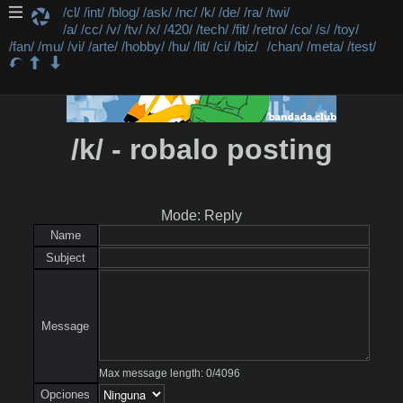
/cl/
/int/
/blog/
/ask/
/nc/
/k/
/de/
/ra/
/twi/
/a/
/cc/
/v/
/tv/
/x/
/420/
/tech/
/fit/
/retro/
/co/
/s/
/toy/
/fan/
/mu/
/vi/
/arte/
/hobby/
/hu/
/lit/
/ci/
/biz/
/chan/
/meta/
/test/
/k/ - robalo posting
Mode: Reply
Name
Subject
Message
Max message length:
0
/
4096
Opciones