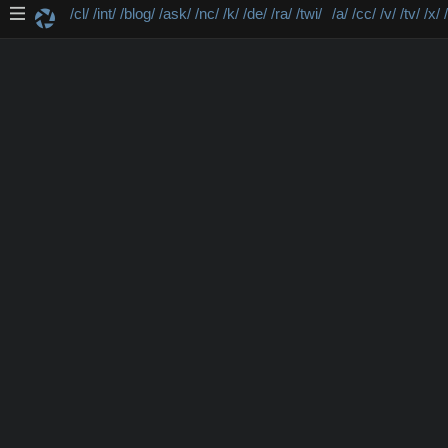
/cl/
/int/
/blog/
/ask/
/nc/
/k/
/de/
/ra/
/twi/
/a/
/cc/
/v/
/tv/
/x/