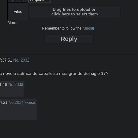
Drag files to upload or
Files
click here to select them
More
Remember to follow the
rules
Reply
7:37:51
No.
2032
a novela satírica de caballería más grande del siglo 17?
1:18
No.
2033
4:21
No.
2034
>>2036