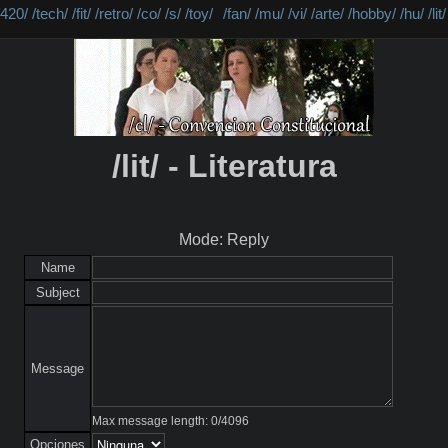
/420/
/tech/
/fit/
/retro/
/co/
/s/
/toy/
/fan/
/mu/
/vi/
/arte/
/hobby/
/hu/
/lit/
/lit/ - Literatura
Mode: Reply
Name
Subject
Message
Max message length:
0
/
4096
Opciones