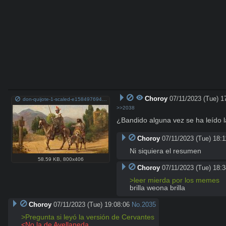
Choroy
07/11/2023 (Tue) 1
don-quijote-1-scaled-e1584976940187.jpg
>>2038
¿Bandido alguna vez se ha leído l
Choroy
07/11/2023 (Tue) 18:1
Ni siquiera el resumen
58.59 KB
,
800x406
Choroy
07/11/2023 (Tue) 18:3
>leer mierda por los memes
brilla weona brilla
Choroy
07/11/2023 (Tue) 19:08:06
No.
2035
>Pregunta si leyó la versión de Cervantes
<No la de Avellaneda