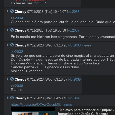
Lo haces pésimo, OP.
Choroy
07/11/2023 (Tue) 19:49:07
No.
2036
>>2034
Cuando estudié era parte del currículo de lenguaje. Dudo que lo
Choroy
07/11/2023 (Tue) 19:50:39
No.
2037
En la media me hicieron leer fragmentos. Parte lento y aweonad
Choroy
07/12/2023 (Wed) 03:13:26
No.
2038
>>2039
>>2032
Si, yo creo que sería una obra de cine magistral si la adaptarán
Don Quijote -> algún esquizo de Bandada interpretado por Héct
Dulcinea -> maraca chilensis onlyfanera tipo Naya fácil.

Sancho panza -> Luis gnecco o Luis dubó

Molinos -> venecos
Choroy
07/12/2023 (Wed) 03:18:57
No.
2039
>>2038
Ríanse.
Choroy
07/12/2023 (Wed) 04:53:40
No.
2041
https://youtu.be/OXvwOqcuMEI
[Embed]
10 claves para entender el Quijote -
impartido por Jesús G. Maestro