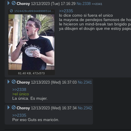
Choroy
12/12/2023 (Tue) 17:16:29
No.
2338
>>2341
>>2335
1524428cd9934489965142e4dd298b84a43f7de85670f7861fa714e997c55b40.jpg
lo dice como si fuera el unico

la mayoria de pendejos famosos de holl
le hicieron un mind-break tan brigido 
ya dibujen el doujin que me estoy paj
61.40 KB
,
472x573
Choroy
12/13/2023 (Wed) 16:37:03
No.
2341
>>2338
>el único
La única. Es mujer.
Choroy
12/13/2023 (Wed) 16:37:34
No.
2342
>>2335
Por eso Guts es maricón.