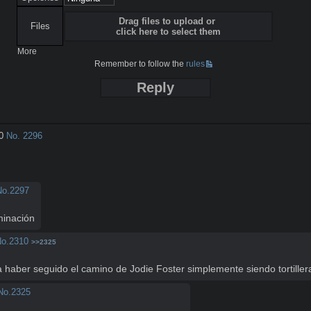
Drag files to upload or
Files
click here to select them
More
Remember to follow the
rules
Reply
0
No.
2296
No.
2297
minación
o.
2310
>>2325
a haber seguido el camino de Jodie Foster simplemente siendo tortiller
No.
2325