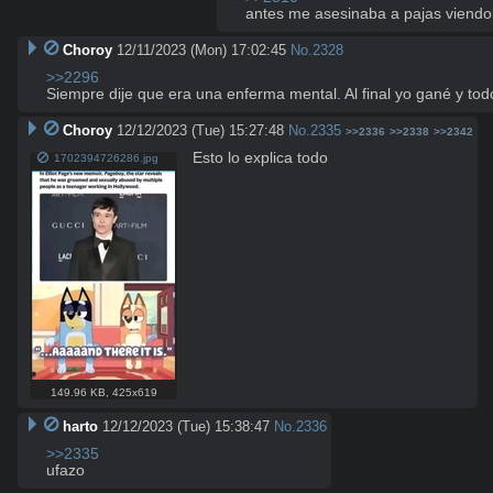
antes me asesinaba a pajas viendo
Choroy
12/11/2023 (Mon) 17:02:45
No.
2328
>>2296
Siempre dije que era una enferma mental. Al final yo gané y tod
Choroy
12/12/2023 (Tue) 15:27:48
No.
2335
>>2336
>>2338
>>2342
Esto lo explica todo
1702394726286.jpg
149.96 KB
,
425x619
harto
12/12/2023 (Tue) 15:38:47
No.
2336
>>2335
ufazo