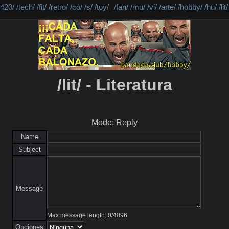
/420/
/tech/
/fit/
/retro/
/co/
/s/
/toy/
/fan/
/mu/
/vi/
/arte/
/hobby/
/hu/
/lit/
/lit/ - Literatura
Mode: Reply
Name
Subject
Message
Max message length:
0
/
4096
Opciones