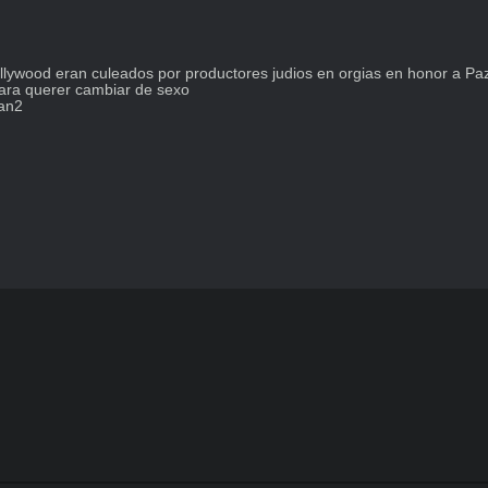
ywood eran culeados por productores judios en orgias en honor a Pazuzu
para querer cambiar de sexo

ean2