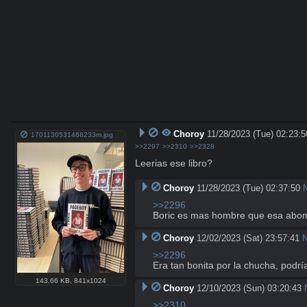
Choroy
11/28/2023 (Tue) 02:23:5
1701130531468233m.jpg
>>2297
>>2310
>>2328
Leerias ese libro?
Choroy
11/28/2023 (Tue) 02:37:50
>>2296
Boric es mas hombre que esa abo
Choroy
12/02/2023 (Sat) 23:57:41
N
>>2296
Era tan bonita por la chucha, podrí
143.66 KB
,
841x1024
Choroy
12/10/2023 (Sun) 03:20:43
>>2310