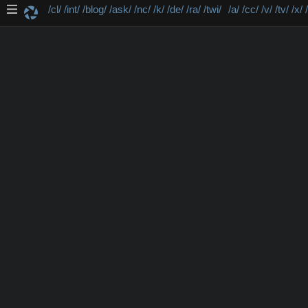
/cl/
/int/
/blog/
/ask/
/nc/
/k/
/de/
/ra/
/twi/
/a/
/cc/
/v/
/tv/
/x/