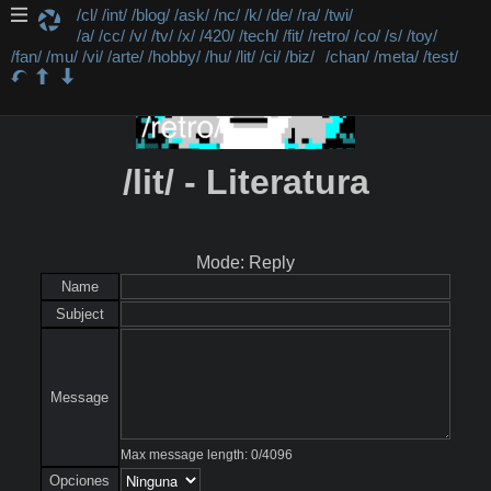
/cl/
/int/
/blog/
/ask/
/nc/
/k/
/de/
/ra/
/twi/
/a/
/cc/
/v/
/tv/
/x/
/420/
/tech/
/fit/
/retro/
/co/
/s/
/toy/
/fan/
/mu/
/vi/
/arte/
/hobby/
/hu/
/lit/
/ci/
/biz/
/chan/
/meta/
/test/
/lit/ - Literatura
Mode: Reply
Name
Subject
Message
Max message length:
0
/
4096
Opciones