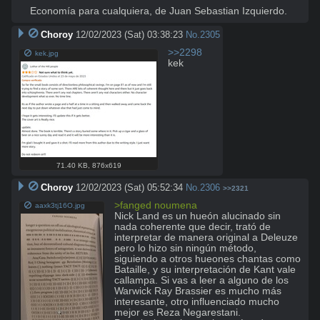
Economía para cualquiera, de Juan Sebastian Izquierdo.
Choroy
12/02/2023 (Sat) 03:38:23
No.
2305
>>2298
kek.jpg
kek
71.40 KB
,
876x619
Choroy
12/02/2023 (Sat) 05:52:34
No.
2306
>>2321
>fanged noumena
aaxk3tj16O.jpg
Nick Land es un hueón alucinado sin 
nada coherente que decir, trató de 
interpretar de manera original a Deleuze 
pero lo hizo sin ningún método, 
siguiendo a otros hueones chantas como 
Bataille, y su interpretación de Kant vale 
callampa. Si vas a leer a alguno de los 
Warwick Ray Brassier es mucho más 
interesante, otro influenciado mucho 
mejor es Reza Negarestani.
