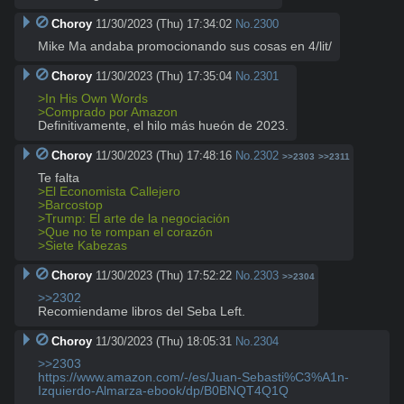
Choroy
11/30/2023 (Thu) 17:34:02
No.
2300
Mike Ma andaba promocionando sus cosas en 4/lit/
Choroy
11/30/2023 (Thu) 17:35:04
No.
2301
>In His Own Words
>Comprado por Amazon
Definitivamente, el hilo más hueón de 2023.
Choroy
11/30/2023 (Thu) 17:48:16
No.
2302
>>2303
>>2311
>El Economista Callejero
>Barcostop
>Trump: El arte de la negociación
>Que no te rompan el corazón
>Siete Kabezas
Choroy
11/30/2023 (Thu) 17:52:22
No.
2303
>>2304
>>2302
Recomiendame libros del Seba Left.
Choroy
11/30/2023 (Thu) 18:05:31
No.
2304
>>2303
https://www.amazon.com/-/es/Juan-Sebasti%C3%A1n-
Izquierdo-Almarza-ebook/dp/B0BNQT4Q1Q