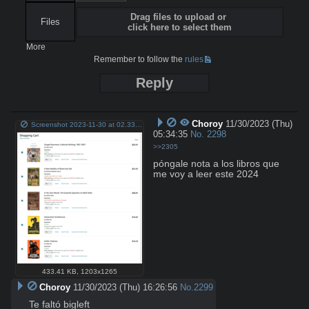
Drag files to upload or
Files
click here to select them
More
Remember to follow the
rules
Reply
Choroy
11/30/2023 (Thu)
Screenshot 2023-11-30 at 02.33.38.png
05:34:35
No.
2298
>>2305
póngale nota a los libros que 
me voy a leer este 2024
433.41 KB
,
1203x1265
Choroy
11/30/2023 (Thu) 16:26:56
No.
2299
Te faltó bigleft