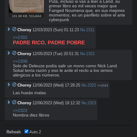
Puta, incluso si vas a leer a Land, su 
primer libro es mil veces mejor que 
Fanged Noumena que, en sus mejores 
momentos, es un panfleto sobre el arte 
101.98 KB
,
511x844
cyberpunk
Choroy
12/03/2023 (Sun) 01:11:23
No.
2311
>>2302
PADRE RICO, PADRE POBRE
Choroy
12/05/2023 (Tue) 20:51:31
No.
2321
>>2306
Solo de Deleuze podía salir un mono como Nick Land.

Sokal tenía razón y eso le arde el recto a los simios 
alérgicos a los números.
Choroy
12/06/2023 (Wed) 17:28:25
No.
2322
>>2323
Las hueás malas.
Choroy
12/06/2023 (Wed) 19:12:32
No.
2323
>>2322
Nombra diez libros
Auto
1