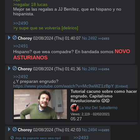
>regalar 18 lucas
Mejor se las regalas a JJ Benítez, que es hispano y no 
hispanista.

>>2490
>y supe que se volvería [delirios]
Choroy
02/08/2024 (Thu) 01:40:07
No.
2492
>>2493
>>2491
NOVO 
Hispano? que wea compadre? En bandada somos 
ASTURIANOS
Choroy
02/08/2024 (Thu) 01:41:36
No.
2493
>>2494
>>2492
https://www.youtube.com/watch?v=Mc9wWZ1zBpY
[Embed]
Tutorial cacuno sobre como hacer 
engrudo. Capitalismo 
Revolucionario 🤢🤢
 La Voz Del Subalterno
Views: 2,119 - 02/02/2021
05:27
Choroy
02/08/2024 (Thu) 01:42:03
No.
2494
>>2495
>>2493
deja de pajearte saco wea.mp4