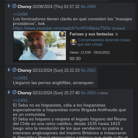
Choroy
02/08/2024 (Thu) 01:57:32
No.
2499
>>2498
Los fornicadores tienen clarito en qué consisten los "masajes 
https://www.youtube.com/watch?v=H7nMpxyT5Oo
[Embed]
Fariseo y sus fantasías ☺️
 Conservadores diciendo cosas 
que dan cringe
Views: 13,539 - 29/11/2021
00:30
Choroy
02/11/2024 (Sun) 15:22:23
No.
2502
>>2491
Llegaron las perras anglófilas, arranquen.
Choroy
02/11/2024 (Sun) 15:27:40
No.
2503
>>2504
>>2491
El Seba no es hispanista, odia a los hispanistas 
especialmente a hispanistas como Brigada Antifraude que 
es un comunista.

El Seba es hispano y respeta el legado hispano del Reyno 
del Chile es una reino católico, desde 1535 hasta 1810 
luego vino la revolución de los que vendieron su patria a 
intereses anglosajones del Imperio Británico e instauraron 
la República liberal democrática satánica que rinde culto al 