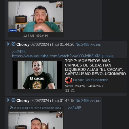
1.67 MB
,
852x480
Choroy
02/08/2024 (Thu) 01:44:26
No.
2495
>>2496
>>2494
https://www.youtube.com/watch?v=oYOJzlb3lXM
[Embed]
TOP 7: MOMENTOS MAS 
CRINGES DE SEBASTIAN 
IZQUIERDO ALIAS "EL CACAS". 
CAPITALISMO REVOLUCIONARIO
 La Voz Del Subalterno
Views: 28,426 - 24/04/2021
11:21
Choroy
02/08/2024 (Thu) 01:47:15
No.
2496
>>2497
>>2495
la-realidad-del-facho-promedio.mp4