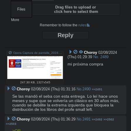
Drag files to upload or
Files
click here to select them
More
Remember to follow the
rules
Reply
Choroy
02/08/2024
Opera Captura de pantalla_2024-02-07_222906_www.amazon.com.png
(Thu) 01:29:39
No.
2489
mi próxima compra
247.30 KB
,
1327x545
Choroy
02/08/2024 (Thu) 01:31:16
No.
2490
>>2491
Se las mandó el seba con esta entrega. Lo leí hace unos 
meses y supe que se volvería un clásico en 30 años más, 
cuando se debilite la extrema izquierda que bloquea la 
distribución de los libros del profe small left.
Choroy
02/08/2024 (Thu) 01:36:29
No.
2491
>>2492
>>2502
>>2503
>OP