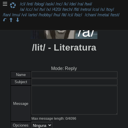
/cl/
/int/
/blog/
/ask/
/nc/
/k/
/de/
/ra/
/twi/
/a/
/cc/
/v/
/tv/
/x/
/420/
/tech/
/fit/
/retro/
/co/
/s/
/toy/
/fan/
/mu/
/vi/
/arte/
/hobby/
/hu/
/lit/
/ci/
/biz/
/chan/
/meta/
/test/
/lit/ - Literatura
Mode: Reply
Name
Subject
Message
Max message length:
0
/
4096
Opciones