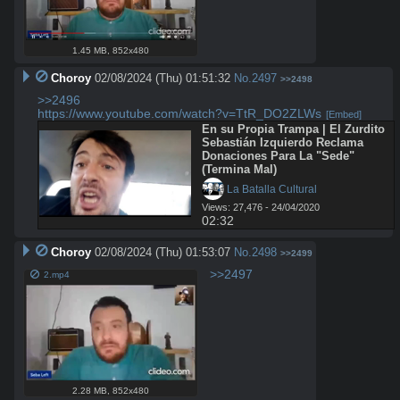
1.45 MB
,
852x480
Choroy
02/08/2024 (Thu) 01:51:32
No.
2497
>>2498
>>2496
https://www.youtube.com/watch?v=TtR_DO2ZLWs
[Embed]
En su Propia Trampa | El Zurdito 
Sebastián Izquierdo Reclama 
Donaciones Para La "Sede" 
(Termina Mal)
 La Batalla Cultural
Views: 27,476 - 24/04/2020
02:32
Choroy
02/08/2024 (Thu) 01:53:07
No.
2498
>>2499
>>2497
2.mp4
2.28 MB
,
852x480