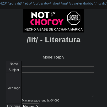
/420/
/tech/
/fit/
/retro/
/co/
/s/
/toy/
/fan/
/mu/
/vi/
/arte/
/hobby/
/hu/
/lit/
/lit/ - Literatura
Mode: Reply
Name
Subject
Message
Max message length:
0
/
4096
Opciones