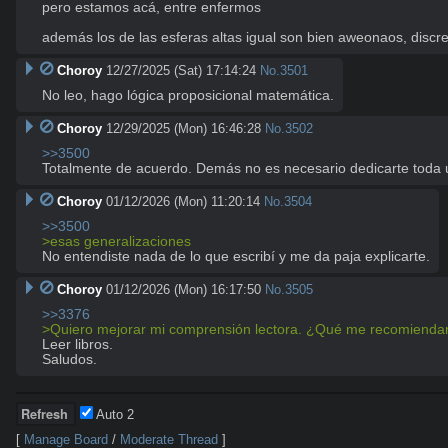
pero estamos acá, entre enfermos

además los de las esferas altas igual son bien aweonaos, discr
Choroy
12/27/2025 (Sat) 17:14:24
No.
3501
No leo, hago lógica proposicional matemática.
Choroy
12/29/2025 (Mon) 16:46:28
No.
3502
>>3500
Totalmente de acuerdo. Demás no es necesario dedicarte toda un
Choroy
01/12/2026 (Mon) 11:20:14
No.
3504
>>3500
>esas generalizaciones
No entendiste nada de lo que escribí y me da paja explicarte.
Choroy
01/12/2026 (Mon) 16:17:50
No.
3505
>>3376
>Quiero mejorar mi comprensión lectora. ¿Qué me recomiendan
Leer libros.

Saludos.
Auto
1
[
Manage Board
/
Moderate Thread
]