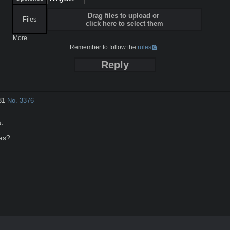
Drag files to upload or
Files
click here to select them
More
Remember to follow the
rules
Reply
31
No.
3376


s?
