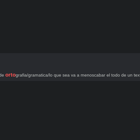
orto
de 
grafia/gramatica/lo que sea va a menoscabar el todo de un tex