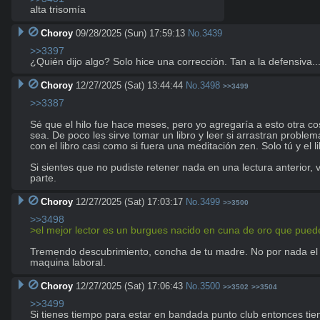
alta trisomía
Choroy
09/28/2025 (Sun) 17:59:13
No.
3439
>>3397
¿Quién dijo algo? Solo hice una corrección. Tan a la defensiva..
Choroy
12/27/2025 (Sat) 13:44:44
No.
3498
>>3499
>>3387
Sé que el hilo fue hace meses, pero yo agregaría a esto otra c
sea. De poco les sirve tomar un libro y leer si arrastran problem
con el libro casi como si fuera una meditación zen. Solo tú y el lib
Si sientes que no pudiste retener nada en una lectura anterior,
parte.
Choroy
12/27/2025 (Sat) 17:03:17
No.
3499
>>3500
>>3498
>el mejor lector es un burgues nacido en cuna de oro que puede 
Tremendo descubrimiento, concha de tu madre. No por nada el des
maquina laboral.
Choroy
12/27/2025 (Sat) 17:06:43
No.
3500
>>3502
>>3504
>>3499
Si tienes tiempo para estar en bandada punto club entonces tiene