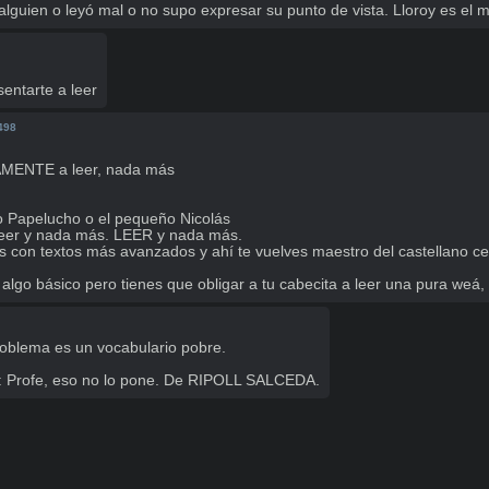
alguien o leyó mal o no supo expresar su punto de vista. Lloroy es el 
sentarte a leer
498
AMENTE a leer, nada más

o Papelucho o el pequeño Nicolás

er y nada más. LEER y nada más. 

con textos más avanzados y ahí te vuelves maestro del castellano cerv
lgo básico pero tienes que obligar a tu cabecita a leer una pura we
blema es un vocabulario pobre.

bro: Profe, eso no lo pone. De RIPOLL SALCEDA.