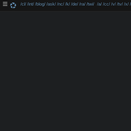
/cl/
/int/
/blog/
/ask/
/nc/
/k/
/de/
/ra/
/twi/
/a/
/cc/
/v/
/tv/
/x/