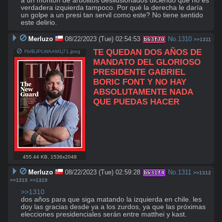
a un montón de arbolitos desilusionados diciendo que no es 
verdadera izquierda tampoco. Por qué la derecha le daría 
un golpe a un presi tan servil como este? No tiene sentido 
este delirio.
Merluzo
08/22/2023 (Tue) 02:54:53
No.
1310
b63f70
>>1311
TE QUEDAN DOS AÑOS DE 
FbfBJPLWAAM1j71.jpeg
MANDATO DEL GLORIOSO 
PRESIDENTE GABRIEL 
BORIC FONT Y NO HAY 
ABSOLUTAMENTE NADA 
QUE PUEDAS HACER
455.44 KB
,
1536x2048
Merluzo
08/22/2023 (Tue) 02:59:28
No.
1311
b631f4
>>1312
>>1315
>>1319
>>1310
dos años para que siga matando la izquierda en chile. les 
doy las gracias desde ya a los zurdos, ya que las próximas 
elecciones presidenciales serán entre matthei y kast.
