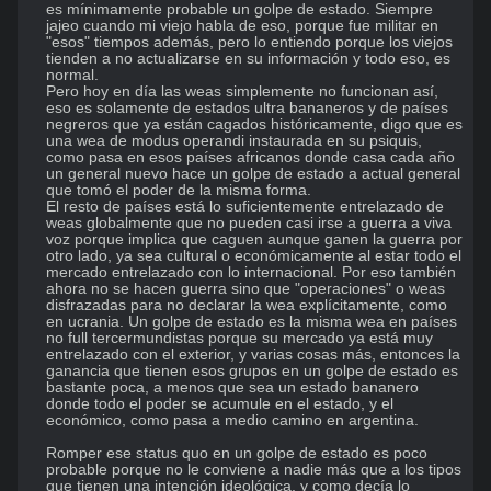
es mínimamente probable un golpe de estado. Siempre 
jajeo cuando mi viejo habla de eso, porque fue militar en 
"esos" tiempos además, pero lo entiendo porque los viejos 
tienden a no actualizarse en su información y todo eso, es 
normal. 

Pero hoy en día las weas simplemente no funcionan así, 
eso es solamente de estados ultra bananeros y de países 
negreros que ya están cagados históricamente, digo que es 
una wea de modus operandi instaurada en su psiquis, 
como pasa en esos países africanos donde casa cada año 
un general nuevo hace un golpe de estado a actual general 
que tomó el poder de la misma forma.

El resto de países está lo suficientemente entrelazado de 
weas globalmente que no pueden casi irse a guerra a viva 
voz porque implica que caguen aunque ganen la guerra por 
otro lado, ya sea cultural o económicamente al estar todo el 
mercado entrelazado con lo internacional. Por eso también 
ahora no se hacen guerra sino que "operaciones" o weas 
disfrazadas para no declarar la wea explícitamente, como 
en ucrania. Un golpe de estado es la misma wea en países 
no full tercermundistas porque su mercado ya está muy 
entrelazado con el exterior, y varias cosas más, entonces la 
ganancia que tienen esos grupos en un golpe de estado es 
bastante poca, a menos que sea un estado bananero 
donde todo el poder se acumule en el estado, y el 
económico, como pasa a medio camino en argentina.

Romper ese status quo en un golpe de estado es poco 
probable porque no le conviene a nadie más que a los tipos 
que tienen una intención ideológica, y como decía lo 