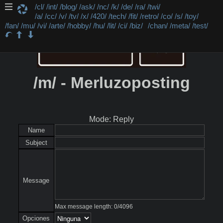
/cl/
/int/
/blog/
/ask/
/nc/
/k/
/de/
/ra/
/twi/
/a/
/cc/
/v/
/tv/
/x/
/420/
/tech/
/fit/
/retro/
/co/
/s/
/toy/
/fan/
/mu/
/vi/
/arte/
/hobby/
/hu/
/lit/
/ci/
/biz/
/chan/
/meta/
/test/
/m/ - Merluzoposting
Mode: Reply
Name
Subject
Message
Max message length:
0
/
4096
Opciones