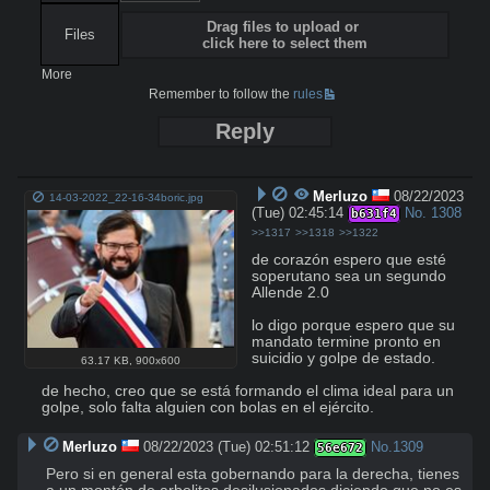
Drag files to upload or
Files
click here to select them
More
Remember to follow the
rules
Reply
Merluzo
08/22/2023
14-03-2022_22-16-34boric.jpg
(Tue) 02:45:14
No.
1308
b631f4
>>1317
>>1318
>>1322
de corazón espero que esté 
soperutano sea un segundo 
Allende 2.0

lo digo porque espero que su 
mandato termine pronto en 
suicidio y golpe de estado.

63.17 KB
,
900x600
de hecho, creo que se está formando el clima ideal para un 
golpe, solo falta alguien con bolas en el ejército.
Merluzo
08/22/2023 (Tue) 02:51:12
No.
1309
56e672
Pero si en general esta gobernando para la derecha, tienes 