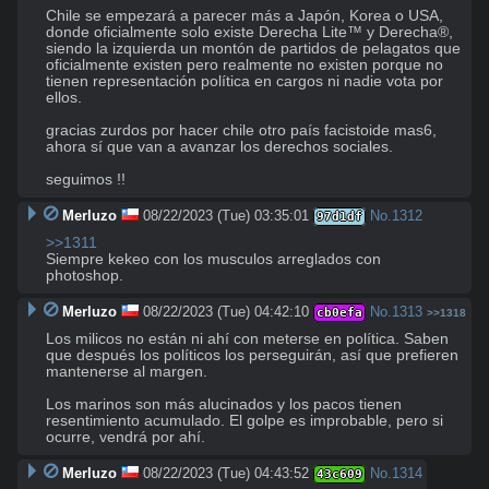
Chile se empezará a parecer más a Japón, Korea o USA, 
donde oficialmente solo existe Derecha Lite™ y Derecha®, 
siendo la izquierda un montón de partidos de pelagatos que 
oficialmente existen pero realmente no existen porque no 
tienen representación política en cargos ni nadie vota por 
ellos.

gracias zurdos por hacer chile otro país facistoide mas6, 
ahora sí que van a avanzar los derechos sociales.

seguimos !!
Merluzo
08/22/2023 (Tue) 03:35:01
No.
1312
97d1df
>>1311
Siempre kekeo con los musculos arreglados con 
photoshop.
Merluzo
08/22/2023 (Tue) 04:42:10
No.
1313
cb0efa
>>1318
Los milicos no están ni ahí con meterse en política. Saben 
que después los políticos los perseguirán, así que prefieren 
mantenerse al margen.

Los marinos son más alucinados y los pacos tienen 
resentimiento acumulado. El golpe es improbable, pero si 
ocurre, vendrá por ahí.
Merluzo
08/22/2023 (Tue) 04:43:52
No.
1314
43c609