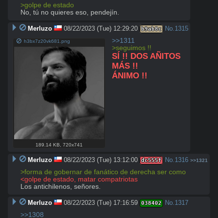
>golpe de estado
No, tú no quieres eso, pendejín.
Merluzo
08/22/2023 (Tue) 12:29:20
No.
1315
b9ab8c
>>1311
h3bx7z20vk681.png
>seguimos !!
SÍ !! DOS AÑITOS 
MÁS !!
ÁNIMO !!
189.14 KB
,
720x741
Merluzo
08/22/2023 (Tue) 13:12:00
No.
1316
dc555f
>>1321
>forma de gobernar de fanático de derecha ser como
<golpe de estado, matar compatriotas
Los antichilenos, señores.
Merluzo
08/22/2023 (Tue) 17:16:59
No.
1317
038402
>>1308