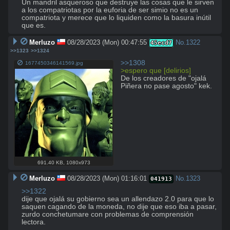
Un mandril asqueroso que destruye las cosas que le sirven 
a los compatriotas por la euforia de ser simio no es un 
compatriota y merece que lo liquiden como la basura inútil 
que es.
Merluzo
08/28/2023 (Mon) 00:47:55
No.
1322
45ecd7
>>1323
>>1324
>>1308
1677450346141569.jpg
>espero que [delirios]
De los creadores de "ojalá 
Piñera no pase agosto" kek.
691.40 KB
,
1080x973
Merluzo
08/28/2023 (Mon) 01:16:01
No.
1323
041913
>>1322
dije que ojalá su gobierno sea un allendazo 2.0 para que lo 
saquen cagando de la moneda, no dije que eso iba a pasar, 
zurdo conchetumare con problemas de comprensión 
lectora.
