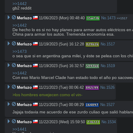
>>1442
gb2 reddit
Merluzo
11/06/2023 (Mon) 00:48:40
No.
1473
35a73b
>>1517
>>1442
De hecho lo es si no hay planes para armar autos eléctricos en A
China para armar los autos. Tremenda economía esa.
Merluzo
11/19/2023 (Sun) 16:12:28
No.
1517
829626
>>1473
o sea que si en argentina gana milei, y éste se pelea con los c
Merluzo
11/19/2023 (Sun) 16:32:57
No.
1519
5f976b
>>1442
Con eso Mario Marcel Clade han estado todo el año po sacowe
Merluzo
11/21/2023 (Tue) 00:06:42
No.
1526
842c99
>los hombres envejecen como el vin-
Merluzo
11/21/2023 (Tue) 00:08:29
No.
1527
164897
Jajaja todavia me acuerdo de ese zurdo culiao que salió habla
Merluzo
11/22/2023 (Wed) 15:59:50
No.
1534
73b227
>>1441