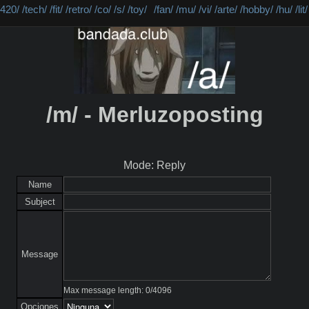
/420/
/tech/
/fit/
/retro/
/co/
/s/
/toy/
/fan/
/mu/
/vi/
/arte/
/hobby/
/hu/
/lit/
/m/ - Merluzoposting
Mode: Reply
Name
Subject
Message
Max message length:
0
/
4096
Opciones