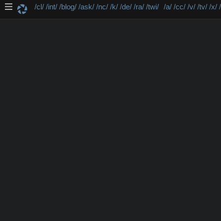
/cl/
/int/
/blog/
/ask/
/nc/
/k/
/de/
/ra/
/twi/
/a/
/cc/
/v/
/tv/
/x/