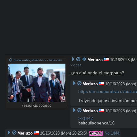
Merluzo
10/16/2023 (Mo
presidente-gabriel-boric-china-clase-magistral.jpg
>>1534
¿en qué anda el merpotus?
Merluzo
10/16/2023 (Mon)
https://m.cooperativa.cl/noti
Trayendo jugosa inversión para
485.03 KB
,
900x600
Merluzo
10/16/2023 (Mon)
>>1442
baitculiaopenca/10
Merluzo
10/16/2023 (Mon) 20:25:34
No.
1444
de61bf