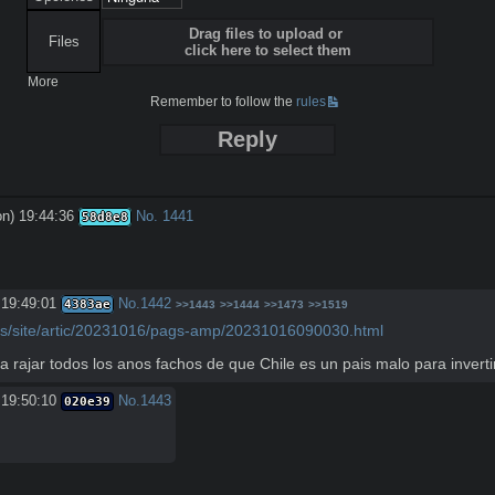
Drag files to upload or
Files
click here to select them
More
Remember to follow the
rules
Reply
n) 19:44:36
No.
1441
58d8e8
 19:49:01
No.
1442
4383ae
>>1443
>>1444
>>1473
>>1519
cias/site/artic/20231016/pags-amp/20231016090030.html
 rajar todos los anos fachos de que Chile es un pais malo para inverti
 19:50:10
No.
1443
020e39