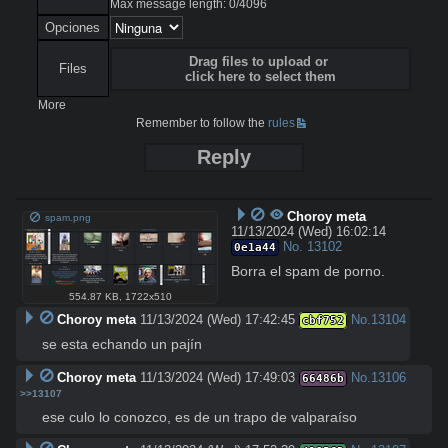
Max message length:
0
/
4096
Opciones
Drag files to upload or
Files
click here to select them
More
Remember to follow the
rules
Reply
Choroy meta
spam.png
11/13/2024 (Wed) 16:02:14
No.
13102
0e1a44
Borra el spam de porno.
554.87 KB
,
1722x510
Choroy meta
11/13/2024 (Wed) 17:42:45
No.
13104
cbf752
se esta echando un pajín
Choroy meta
11/13/2024 (Wed) 17:49:03
No.
13106
66486b
>>13107
ese culo lo conozco, es de un trapo de valparaíso