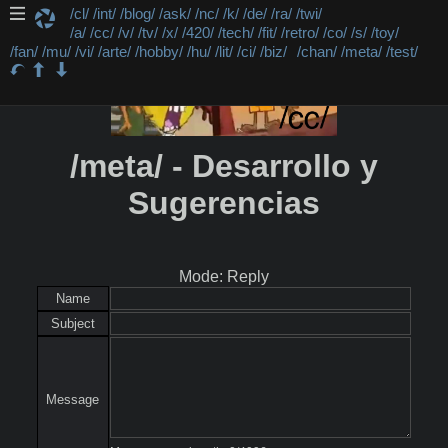
/cl/
/int/
/blog/
/ask/
/nc/
/k/
/de/
/ra/
/twi/
/a/
/cc/
/v/
/tv/
/x/
/420/
/tech/
/fit/
/retro/
/co/
/s/
/toy/
/fan/
/mu/
/vi/
/arte/
/hobby/
/hu/
/lit/
/ci/
/biz/
/chan/
/meta/
/test/
/meta/ - Desarrollo y
Sugerencias
Mode: Reply
Name
Subject
Message