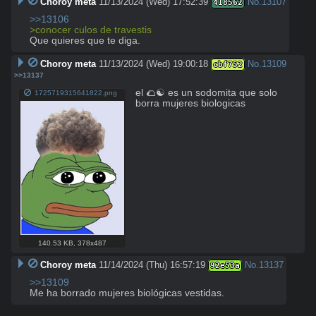
Choroy meta
11/13/2024 (Wed) 17:52:39
No.
13107
418562
>>13106
>conocer culos de travestis
Que quieres que te diga.
Choroy meta
11/13/2024 (Wed) 19:00:18
No.
13109
cbf752
>>13137
el 🌮☯️ es un sodomita que solo 
1725719315641822.png
borra mujeres biologicas
140.53 KB
,
378x487
Choroy meta
11/14/2024 (Thu) 16:57:19
No.
13137
92e53a
>>13109
Me ha borrado mujeres biológicas vestidas.