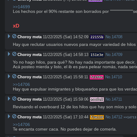
>>14699
Los hechos por el 90% restante son borrados por """""""""""""""ser d
xD
Choroy meta
11/22/2025 (Sat) 14:52:09
No.
14708
22155b
Hay que reclutar usuarios nuevos para mayor variedad de hilos
Choroy meta
11/22/2025 (Sat) 14:58:13
No.
14709
151e3e
Yo no hago hilos, para qué? No hay nada importante que decir, n
Acá posteo mierda y listo, el ib es para pelear nomás, nada seri
Choroy meta
11/22/2025 (Sat) 15:58:11
No.
14710
fe298e
>>14706
Hay que expulsar inmigrantes y bloquearlos para que los verdad
Choroy meta
11/22/2025 (Sat) 15:59:06
No.
14711
ecc8e2
Revisando el overboard 12 de los hilos que hay son míos y solo
Choroy meta
11/22/2025 (Sat) 17:10:44
No.
14712
f3a110
>>14713
>>14706
Te encanta comer caca. No puedes dejar de comerla.