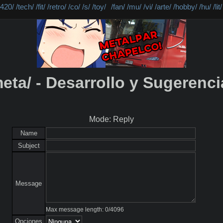
/420/
/tech/
/fit/
/retro/
/co/
/s/
/toy/
/fan/
/mu/
/vi/
/arte/
/hobby/
/hu/
/lit/
meta/ - Desarrollo y Sugerenci
Mode: Reply
Name
Subject
Message
Max message length:
0
/
4096
Opciones