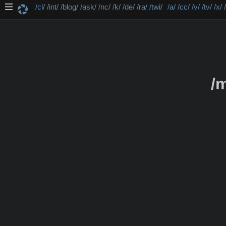
/cl/
/int/
/blog/
/ask/
/nc/
/k/
/de/
/ra/
/twi/
/a/
/cc/
/v/
/tv/
/x/
/