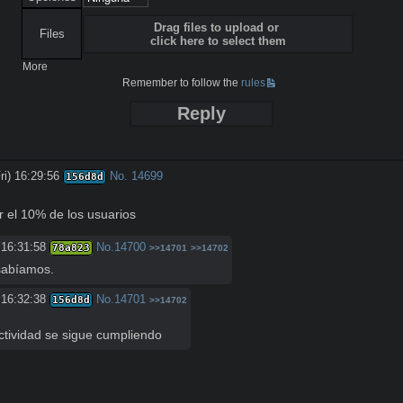
Drag files to upload or
Files
click here to select them
More
Remember to follow the
rules
Reply
ri) 16:29:56
No.
14699
156d8d
r el 10% de los usuarios
 16:31:58
No.
14700
78a823
>>14701
>>14702
 sabíamos.
 16:32:38
No.
14701
156d8d
>>14702
ctividad se sigue cumpliendo