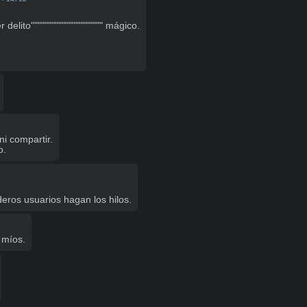
elito""""""""""""""""""""" mágico.

i compartir.

o.
eros usuarios hagan los hilos.
 míos.