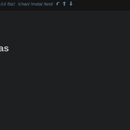
/ci/
/biz/
/chan/
/meta/
/test/
as