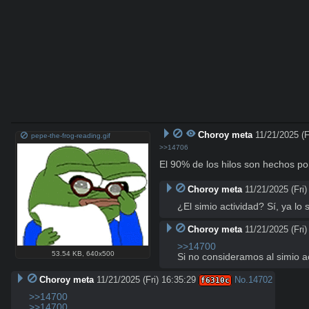
Choroy meta
11/21/2025 (F
pepe-the-frog-reading.gif
>>14706
El 90% de los hilos son hechos po
Choroy meta
11/21/2025 (Fri)
¿El simio actividad? Sí, ya lo
Choroy meta
11/21/2025 (Fri)
>>14700
53.54 KB
,
640x500
Si no consideramos al simio a
Choroy meta
11/21/2025 (Fri) 16:35:29
No.
14702
f6310c
>>14700
>>14700