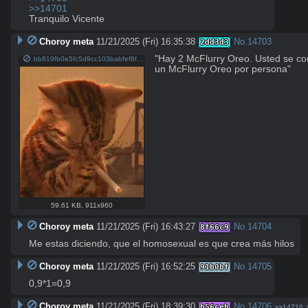
>>14701
Tranquilo Vicente
Choroy meta
11/21/2025 (Fri) 16:35:38
No.
14703
2dd3d3
"Hay 2 McFlurry Oreo. Usted se c
bb819fb0e5fc5d9cc103babfef8f7d94.jpg
un McFlurry Oreo por persona"
59.61 KB
,
911x960
Choroy meta
11/21/2025 (Fri) 16:43:27
No.
14704
8f66c9
Me estas diciendo, que el homosexual es que crea más hilos
Choroy meta
11/21/2025 (Fri) 16:52:25
No.
14705
91b0bf
0,9*1=0,9
Choroy meta
11/21/2025 (Fri) 18:39:30
No.
14706
b56ceb
>>14710