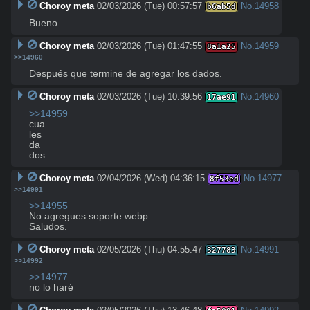
Choroy meta
02/03/2026 (Tue) 00:57:57
No.
14958
b6ab5d
Bueno
Choroy meta
02/03/2026 (Tue) 01:47:55
No.
14959
8a1a25
>>14960
Después que termine de agregar los dados.
Choroy meta
02/03/2026 (Tue) 10:39:56
No.
14960
17ae91
>>14959
cua

les

da

dos
Choroy meta
02/04/2026 (Wed) 04:36:15
No.
14977
8f53ed
>>14991
>>14955
No agregues soporte webp.

Saludos.
Choroy meta
02/05/2026 (Thu) 04:55:47
No.
14991
327783
>>14992
>>14977
no lo haré