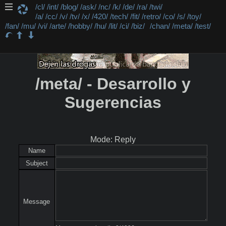
/cl/
/int/
/blog/
/ask/
/nc/
/k/
/de/
/ra/
/twi/
/a/
/cc/
/v/
/tv/
/x/
/420/
/tech/
/fit/
/retro/
/co/
/s/
/toy/
/fan/
/mu/
/vi/
/arte/
/hobby/
/hu/
/lit/
/ci/
/biz/
/chan/
/meta/
/test/
/meta/ - Desarrollo y
Sugerencias
Mode: Reply
Name
Subject
Message