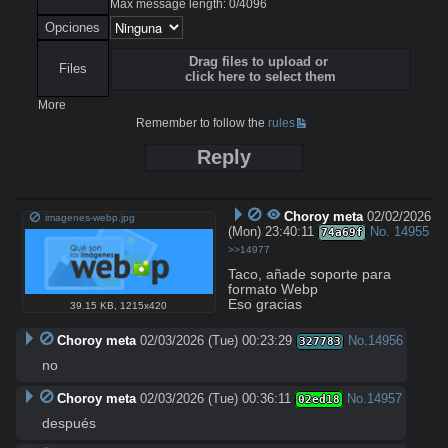
Max message length:
0
/
4096
Opciones
Drag files to upload or
Files
click here to select them
More
Remember to follow the
rules
Reply
Choroy meta
02/02/2026
imagenes-webp.jpg
(Mon) 23:40:11
No.
14955
74a69f
>>14977
Taco, añade soporte para 
formato Webp

Eso gracias
39.15 KB
,
1215x420
Choroy meta
02/03/2026 (Tue) 00:23:29
No.
14956
327783
no
Choroy meta
02/03/2026 (Tue) 00:36:11
No.
14957
02ed18
después