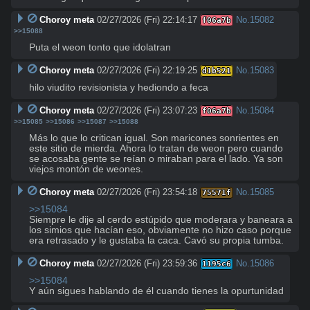
Choroy meta
02/27/2026 (Fri) 22:14:17
No.
15082
f06a7b
>>15088
Puta el weon tonto que idolatran
Choroy meta
02/27/2026 (Fri) 22:19:25
No.
15083
d1b521
hilo viudito revisionista y hediondo a feca
Choroy meta
02/27/2026 (Fri) 23:07:23
No.
15084
f06a7b
>>15085
>>15086
>>15087
>>15088
Más lo que lo critican igual. Son maricones sonrientes en 
este sitio de mierda. Ahora lo tratan de weon pero cuando 
se acosaba gente se reían o miraban para el lado. Ya son 
viejos montón de weones.
Choroy meta
02/27/2026 (Fri) 23:54:18
No.
15085
75571f
>>15084
Siempre le dije al cerdo estúpido que moderara y baneara a 
los simios que hacían eso, obviamente no hizo caso porque 
era retrasado y le gustaba la caca. Cavó su propia tumba.
Choroy meta
02/27/2026 (Fri) 23:59:36
No.
15086
1195c6
>>15084
Y aún sigues hablando de él cuando tienes la opurtunidad