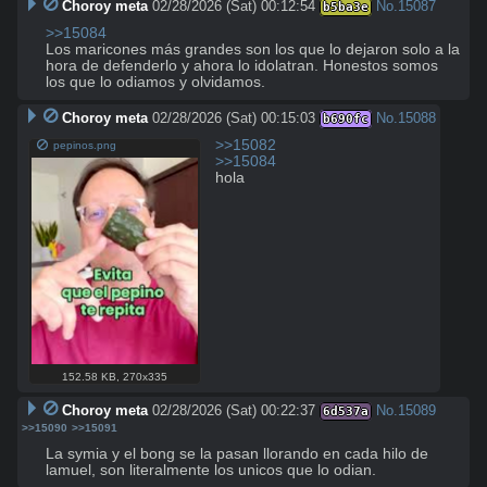
Choroy meta
02/28/2026 (Sat) 00:12:54
No.
15087
b5ba3e
>>15084
Los maricones más grandes son los que lo dejaron solo a la 
hora de defenderlo y ahora lo idolatran. Honestos somos 
los que lo odiamos y olvidamos.
Choroy meta
02/28/2026 (Sat) 00:15:03
No.
15088
b690fc
>>15082
pepinos.png
>>15084
hola
152.58 KB
,
270x335
Choroy meta
02/28/2026 (Sat) 00:22:37
No.
15089
6d537a
>>15090
>>15091
La symia y el bong se la pasan llorando en cada hilo de 
lamuel, son literalmente los unicos que lo odian.