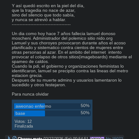
Y así quedó escrito en la piel del día,

que la tragedia no nace de azar,

sino del silencio que todo sabía,

y nunca se atrevió a hablar.

--------------------------------------

Un dia como hoy hace 7 años fallecia lamuel donoso 
moscheni. Administrador del polemico sitio nido.org

Lamuel y sus choroyes provocaron durante años el acoso 
planificado y sistematico contra cientos de mujeres entre 
otras personas al azar. En el ambito del internet  intento 
provocar el colapso de otros sitios(imageboards) mediante el 
spameo de caldos.

Cuando la pdi, el gobierno y organizaciones feministas lo 
identificaron, lamuel se precipito contra las lineas del metro 
estacion grecia.

Despues de su muerte admins y usuarios lamentaron lo 
sucedido y otros festejaron.

Para nunca olvidar
50%
aweonao enfermo
50%
base
Votos: 12
Finalizada
Choroy meta
02/27/2026 (Fri) 00:54:51
No.
15072