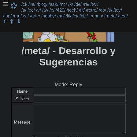
/cl/
/int/
/blog/
/ask/
/nc/
/k/
/de/
/ra/
/twi/
/a/
/cc/
/v/
/tv/
/x/
/420/
/tech/
/fit/
/retro/
/co/
/s/
/toy/
/fan/
/mu/
/vi/
/arte/
/hobby/
/hu/
/lit/
/ci/
/biz/
/chan/
/meta/
/test/
/meta/ - Desarrollo y
Sugerencias
Mode: Reply
Name
Subject
Message