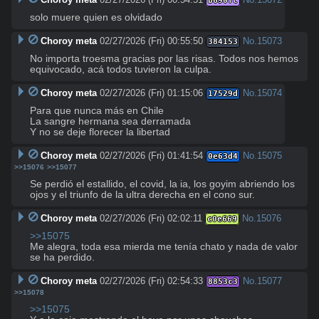
b690fc
solo muere quien es olvidado
Choroy meta
02/27/2026 (Fri) 00:55:50
No.
15073
384153
No importa troesma gracias por las risas. Todos nos hemos 
equivocado, acá todos tuvieron la culpa.
Choroy meta
02/27/2026 (Fri) 01:15:06
No.
15074
17529d
Para que nunca más en Chile

La sangre hermana sea derramada

Y no se deje florecer la libertad
Choroy meta
02/27/2026 (Fri) 01:41:54
No.
15075
0e63d4
>>15076
>>15077
Se perdió el estallido, el covid, la ia, los goyim abriendo los 
ojos y el triunfo de la ultra derecha en el cono sur.
Choroy meta
02/27/2026 (Fri) 02:02:11
No.
15076
c0e669
>>15075
Me alegra, toda esa mierda me tenía chato y nada de valor 
se ha perdido.
Choroy meta
02/27/2026 (Fri) 02:54:33
No.
15077
8853c3
>>15078
>>15075