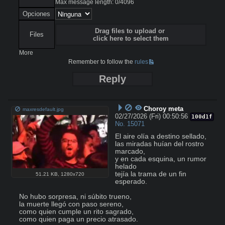
Max message length:
0
/
4096
Opciones
Drag files to upload or
Files
click here to select them
More
Remember to follow the
rules
Reply
Choroy meta
maxresdefault.jpg
02/27/2026 (Fri) 00:50:56
100d1f
No.
15071
El aire olía a destino sellado,

las miradas huían del rostro 
marcado,

y en cada esquina, un rumor 
helado

tejía la trama de un fin 
51.21 KB
,
1280x720
esperado.

No hubo sorpresa, ni súbito trueno,

la muerte llegó con paso sereno,

como quien cumple un rito sagrado,

como quien paga un precio atrasado.
