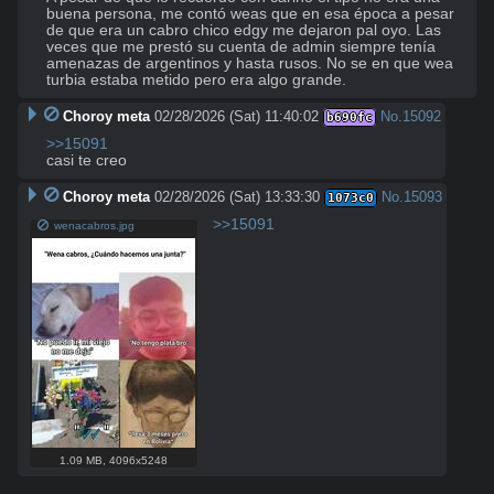
buena persona, me contó weas que en esa época a pesar 
de que era un cabro chico edgy me dejaron pal oyo. Las 
veces que me prestó su cuenta de admin siempre tenía 
amenazas de argentinos y hasta rusos. No se en que wea 
turbia estaba metido pero era algo grande.
Choroy meta
02/28/2026 (Sat) 11:40:02
No.
15092
b690fc
>>15091
casi te creo
Choroy meta
02/28/2026 (Sat) 13:33:30
No.
15093
1073c0
>>15091
wenacabros.jpg
1.09 MB
,
4096x5248