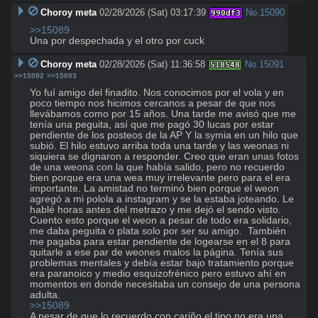
Choroy meta
02/28/2026 (Sat) 03:17:39
No.
15090
990df3
>>15089
Una por despechada y el otro por cuck
Choroy meta
02/28/2026 (Sat) 11:36:58
No.
15091
518548
>>15092
>>15093
Yo fuí amigo del finadito. Nos conocimos por el vola y en 
poco tiempo nos hicimos cercanos a pesar de que nos 
llevábamos como por 15 años. Una tarde me avisó que me 
tenía una peguita, así que me pagó 30 lucas por estar 
pendiente de los posteos de la AP Y la symia en un hilo que 
subió. El hilo estuvo arriba toda una tarde y las weonas ni 
siquiera se dignaron a responder. Creo que eran unas fotos 
de una weona con la que había salido, pero no recuerdo 
bien porque era una wea muy irrelevante pero para el era 
importante. La amistad no terminó bien porque el weon 
agregó a mi polola a instagram y se la estaba joteando. Le 
hablé horas antes del metrazo y me dejó el sendo visto. 
Cuento esto porque el weon a pesar de todo era solidario, 
me daba peguita o plata solo por ser su amigo.  También 
me pagaba para estar pendiente de logearse en el 8 para 
quitarle a ese par de weones malos la página. Tenía sus 
problemas mentales y debía estar bajo tratamiento porque 
era paranoico y medio esquizofrénico pero estuvo ahí en 
momentos en donde necesitaba un consejo de una persona 
>>15089
A pesar de que lo recuerdo con cariño el tipo no era una 