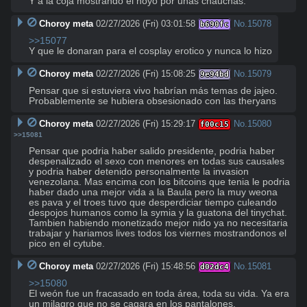
Y a la coja mostrando el hoyo por unas chauchas.
Choroy meta
02/27/2026 (Fri) 03:01:58
No.
15078
b690fc
>>15077
Y que le donaran para el cosplay erotico y nunca lo hizo
Choroy meta
02/27/2026 (Fri) 15:08:25
No.
15079
9e94bd
Pensar que si estuviera vivo habrían más temas de jajeo. 
Probablemente se hubiera obsesionado con las theryans
Choroy meta
02/27/2026 (Fri) 15:29:17
No.
15080
f00c15
>>15081
Pensar que podria haber salido presidente, podria haber 
despenalizado el sexo con menores en todas sus causales 
y podria haber detenido personalmente la invasion 
venezolana. Mas encima con los bitcoins que tenia le podria 
haber dado una mejor vida a la Baula pero la muy weona 
es pava y el troes tuvo que desperdiciar tiempo culeando 
despojos humanos como la symia y la guatona del tinychat.

Tambien habiendo monetizado mejor nido ya no necesitaria 
trabajar y hariamos lives todos los viernes mostrandonos el 
pico en el cytube.
Choroy meta
02/27/2026 (Fri) 15:48:56
No.
15081
d02dc4
>>15080
El weón fue un fracasado en toda área, toda su vida. Ya era 
un milagro que no se cagara en los pantalones.