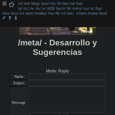
/cl/
/int/
/blog/
/ask/
/nc/
/k/
/de/
/ra/
/twi/
/a/
/cc/
/v/
/tv/
/x/
/420/
/tech/
/fit/
/retro/
/co/
/s/
/toy/
/fan/
/mu/
/vi/
/arte/
/hobby/
/hu/
/lit/
/ci/
/biz/
/chan/
/meta/
/test/
/meta/ - Desarrollo y
Sugerencias
Mode: Reply
Name
Subject
Message