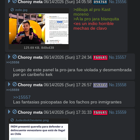
Choroy meta
06/14/2026 (Sun) 14:05:58
No.
15556
094768
>dibuja al pro Kast 
indio.jpg
moreno
>A la pro jara blanquita
<es un indio horrible 
mechas de clavo
125.69 KB
,
849x439
Choroy meta
06/14/2026 (Sun) 17:24:34
No.
15557
fb0645
>>15558
Luego de este panel la pro-jara fue violada y desmembrada 
por un caribeño kek
Choroy meta
06/14/2026 (Sun) 17:26:57
No.
15558
8587b2
>>15559
>>15557
Las fantasias psicopatas de los fachos pro inmigrantes
Choroy meta
06/14/2026 (Sun) 17:31:33
No.
15559
fb0645
Judeobolchevismo.png