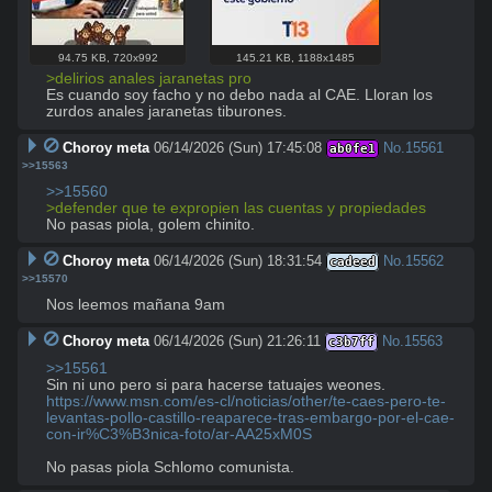
94.75 KB
,
720x992
145.21 KB
,
1188x1485
>delirios anales jaranetas pro
Es cuando soy facho y no debo nada al CAE. Lloran los 
zurdos anales jaranetas tiburones.
Choroy meta
06/14/2026 (Sun) 17:45:08
No.
15561
ab0fe1
>>15563
>>15560
>defender que te expropien las cuentas y propiedades
No pasas piola, golem chinito.
Choroy meta
06/14/2026 (Sun) 18:31:54
No.
15562
cadeed
>>15570
Nos leemos mañana 9am
Choroy meta
06/14/2026 (Sun) 21:26:11
No.
15563
c3b7ff
>>15561
https://www.msn.com/es-cl/noticias/other/te-caes-pero-te-
levantas-pollo-castillo-reaparece-tras-embargo-por-el-cae-
con-ir%C3%B3nica-foto/ar-AA25xM0S
No pasas piola Schlomo comunista.