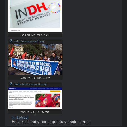
352.57 KB
,
723x631
judeobolchevismo2.jpg
246.82 KB
,
1056x602
Judeobolchevismo3.png
500.25 KB
,
1344x551
>>15558
Es la realidad y por lo que tú votaste zurdito