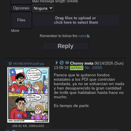
Max message length:
0
/
4096
Opciones
Drag files to upload or
Files
click here to select them
More
Remember to follow the
rules
Reply
Choroy meta
06/14/2026 (Sun)
HKvN8j-WYAAzzqH.jpg
13:09:19
No.
15555
8df80d
Parece que le quitaron fondos 
estatales a los PDI que controlan 
bandada, ya no se esfuerzan en nada 
y han desaparecido la gran cantidad 
de trolls que habitaban hasta hace no 
mucho.

Es tiempo de partir.
266.91 KB
,
1080x1432