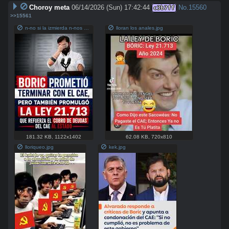
Choroy meta
06/14/2026 (Sun) 17:42:44
No.
15560
c3b7ff
>>15561
n-no si la izmierda n-nos metio el pico en el ojo poh.jpg
lloran los anales.jpg
181.32 KB
,
1122x1402
62.08 KB
,
720x810
lloriqueo.jpg
kek.jpg