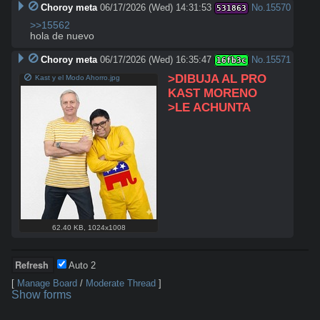
Choroy meta
06/17/2026 (Wed) 14:31:53
No.
15570
531863
>>15562
hola de nuevo
Choroy meta
06/17/2026 (Wed) 16:35:47
No.
15571
16fb3c
>DIBUJA AL PRO 
Kast y el Modo Ahorro.jpg
KAST MORENO
>LE ACHUNTA
62.40 KB
,
1024x1008
Auto
1
[
Manage Board
/
Moderate Thread
]
Show forms