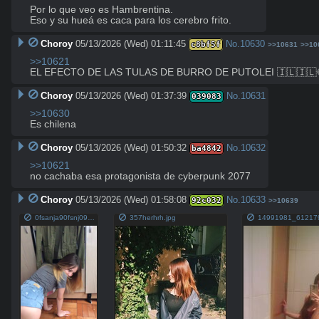
Por lo que veo es Hambrentina.

Eso y su hueá es caca para los cerebro frito.
Choroy
05/13/2026 (Wed) 01:11:45
No.
10630
c8bf5f
>>10631
>>10
>>10621
EL EFECTO DE LAS TULAS DE BURRO DE PUTOLEI 🇮🇱🇮🇱
Choroy
05/13/2026 (Wed) 01:37:39
No.
10631
039083
>>10630
Es chilena
Choroy
05/13/2026 (Wed) 01:50:32
No.
10632
ba4842
>>10621
no cachaba esa protagonista de cyberpunk 2077
Choroy
05/13/2026 (Wed) 01:58:08
No.
10633
92c032
>>10639
0fsanja90fsnj09asf.mp4
357herhrh.jpg