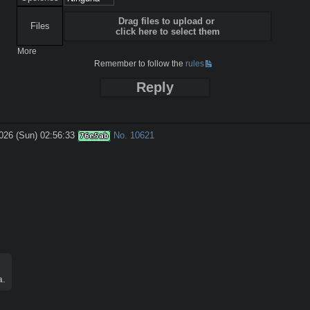
Drag files to upload or
Files
click here to select them
More
Remember to follow the
rules
Reply
026 (Sun) 02:56:33
No.
10621
76e5ab
a.