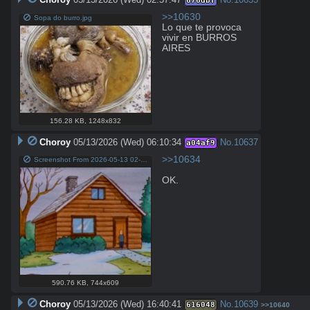
676dbf
>>10630
Sopa do burro.jpg
Lo que te provoca 
vivir en BURROS 
AIRES
156.28 KB
,
1248x832
Choroy
05/13/2026 (Wed) 06:10:34
No.
10637
a04af9
>>10634
Screenshot From 2026-05-13 02-09-49.png
OK.
590.76 KB
,
744x609
Choroy
05/13/2026 (Wed) 16:40:41
No.
10639
616048
>>10640