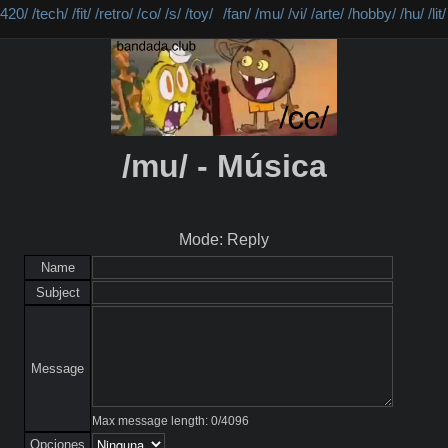
/420/
/tech/
/fit/
/retro/
/co/
/s/
/toy/
/fan/
/mu/
/vi/
/arte/
/hobby/
/hu/
/lit/
/mu/ - Música
Mode: Reply
Name
Subject
Message
Max message length:
0
/
4096
Opciones