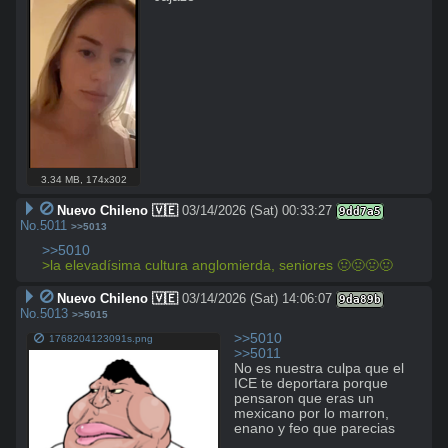
3.34 MB
,
174x302
Nuevo Chileno 🇻🇪
03/14/2026 (Sat) 00:33:27
9dd7a5
No.
5011
>>5013
>>5010
>la elevadísima cultura anglomierda, seniores 🤢🤢🤢🤢
Nuevo Chileno 🇻🇪
03/14/2026 (Sat) 14:06:07
9da89b
No.
5013
>>5015
>>5010
1768204123091s.png
>>5011
No es nuestra culpa que el 
ICE te deportara porque 
pensaron que eras un 
mexicano por lo marron, 
enano y feo que parecias