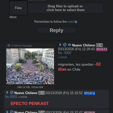
Drag files to upload or
Files
click here to select them
More
Remember to follow the
rules
Reply
Nuevo Chileno 🇻🇪
el efecto Kast.jpg
03/13/2026 (Fri) 12:29:43
983673
No.
5000
>>5005
-02 
migrantes, les quedan 
días
 en Chile
299.14 KB
,
1024x768
Nuevo Chileno 🇻🇪
03/13/2026 (Fri) 15:16:52
095dca
No.
5001
>>5006
EFECTO PENKAST
Nuevo Chileno 🇻🇪
03/13/2026 (Fri) 15:37:47
9f3b6b