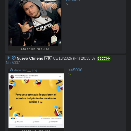
>
246.16 KB
,
394x416
Nuevo Chileno 🇻🇪
03/13/2026 (Fri) 20:35:37
337700
No.
5007
>>5006
daiverson__.png
>