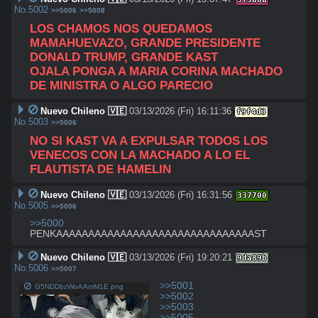
No.
5002
>>5006
>>5008
LOS CHAMOS NOS QUEDAMOS 
MAMAHUEVAZO, GRANDE PRESIDENTE 
DONALD TRUMP, GRANDE KAST
OJALA PONGA A MARIA CORINA MACHADO 
DE MINISTRA O ALGO PARECIO
Nuevo Chileno 🇻🇪
03/13/2026 (Fri) 16:11:36
f9f4d3
No.
5003
>>5006
NO SI KAST VA A EXPULSAR TODOS LOS 
VENECOS CON LA MACHADO A LO EL 
FLAUTISTA DE HAMELIN
Nuevo Chileno 🇻🇪
03/13/2026 (Fri) 16:31:56
337700
No.
5005
>>5006
>>5000
PENKAAAAAAAAAAAAAAAAAAAAAAAAAAAAAAAST
Nuevo Chileno 🇻🇪
03/13/2026 (Fri) 19:20:21
9da89b
No.
5006
>>5007
>>5001
G5NDDbzWoAAmM1E.png
>>5002
>>5003
>>5005