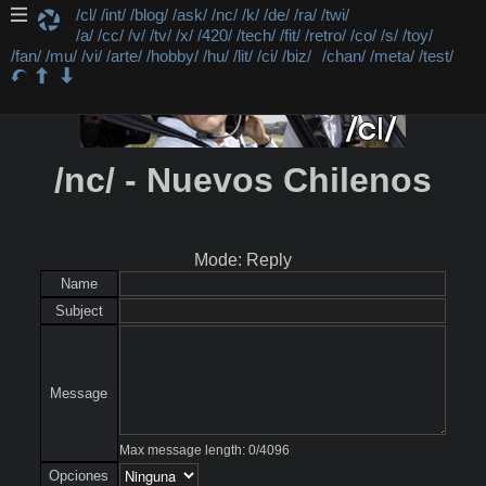
/cl/
/int/
/blog/
/ask/
/nc/
/k/
/de/
/ra/
/twi/
/a/
/cc/
/v/
/tv/
/x/
/420/
/tech/
/fit/
/retro/
/co/
/s/
/toy/
/fan/
/mu/
/vi/
/arte/
/hobby/
/hu/
/lit/
/ci/
/biz/
/chan/
/meta/
/test/
/nc/ - Nuevos Chilenos
Mode: Reply
Name
Subject
Message
Max message length:
0
/
4096
Opciones