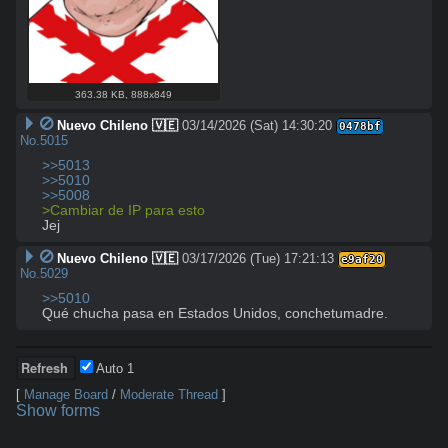
363.38 KB
,
888x849
Nuevo Chileno 🇻🇪
03/14/2026 (Sat) 14:30:20
0478bf
No.
5015
>>5013
>>5010
>>5008
>Cambiar de IP para esto
Jej
Nuevo Chileno 🇻🇪
03/17/2026 (Tue) 17:21:13
e9af20
No.
5029
>>5010
Qué chucha pasa en Estados Unidos, conchetumadre.
Auto
1
[
Manage Board
/
Moderate Thread
]
Show forms