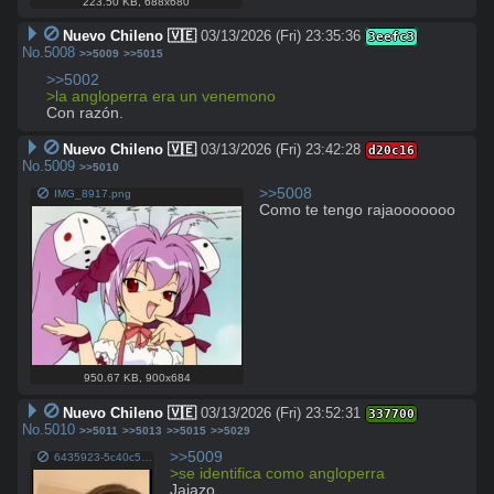
223.50 KB
,
688x680
Nuevo Chileno 🇻🇪
03/13/2026 (Fri) 23:35:36
3eefc3
No.
5008
>>5009
>>5015
>>5002
>la angloperra era un venemono
Con razón.
Nuevo Chileno 🇻🇪
03/13/2026 (Fri) 23:42:28
d20c16
No.
5009
>>5010
>>5008
IMG_8917.png
Como te tengo rajaooooooo
950.67 KB
,
900x684
Nuevo Chileno 🇻🇪
03/13/2026 (Fri) 23:52:31
337700
No.
5010
>>5011
>>5013
>>5015
>>5029
>>5009
6435923-5c40c5071d89f437ceea34653e51ec95 anglo.mp4
>se identifica como angloperra
Jajazo