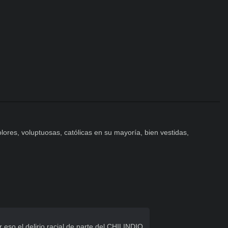
lores, voluptuosas, católicas en su mayoría, bien vestidas, 
 eso el delirio racial de parte del CHILINDIO.