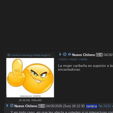
Nuevo Chileno 🇻🇪
04/26/
emoticon-showing-middle-finger-260nw-127269746.jpg
>>5133
>>5203
>>5205
La mujer caribeña es superior a la 
encantadoras.
18.39 KB
,
339x280
Nuevo Chileno 🇻🇪
04/26/2026 (Sun) 18:12:30
No.
5131
1a3dca
Y en todo caso, en que les afecta a ustedes si ni interactuan co