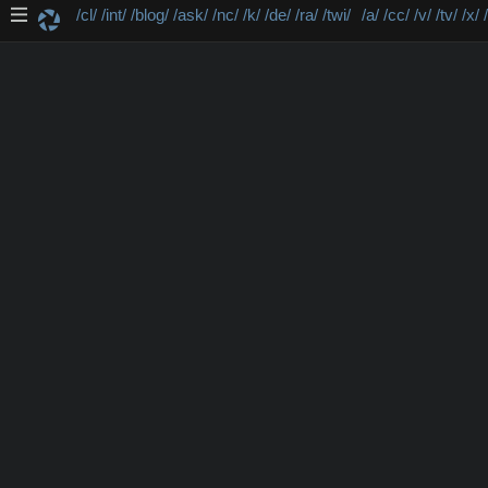
/cl/
/int/
/blog/
/ask/
/nc/
/k/
/de/
/ra/
/twi/
/a/
/cc/
/v/
/tv/
/x/