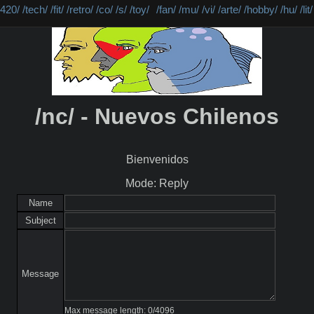
/420/
/tech/
/fit/
/retro/
/co/
/s/
/toy/
/fan/
/mu/
/vi/
/arte/
/hobby/
/hu/
/lit/
/nc/ - Nuevos Chilenos
Bienvenidos
Mode: Reply
Name
Subject
Message
Max message length:
0
/
4096