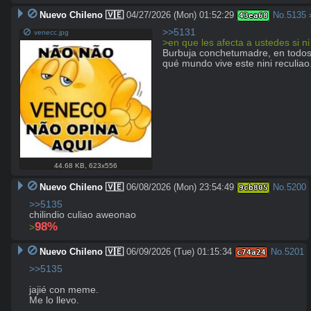
Nuevo Chileno 🇻🇪
04/27/2026 (Mon) 01:52:29
No.
5135
43ea68
>>5131
venecc.jpg
>en que les afecta a ustedes si n
Burbuja conchetumadre, en todos l
qué mundo vive este nini reculiao
44.68 KB
,
623x556
Nuevo Chileno 🇻🇪
06/08/2026 (Mon) 23:54:49
No.
5200
9cb805
>>5135
98%
>
Nuevo Chileno 🇻🇪
06/09/2026 (Tue) 01:15:34
No.
5201
c74a24
>>5135
jajié con meme. 

Me lo llevo.