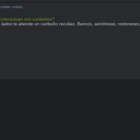
>>5200
>>5201
i interactuan con caribeños? 
ados te atiende un caribeño reculiao. Bancos, aerolíneas, restoranes,
.