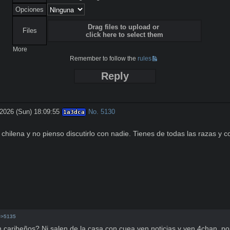
Opciones
Drag files to upload or
Files
click here to select them
More
Remember to follow the
rules
Reply
2026 (Sun) 18:09:55
No.
5130
1a3dca
chilena y no pienso discutirlo con nadie. Tienes de todas las razas y co
>>5135
n caribeños? Ni salen de la casa con cuea ven noticias y ven 4chan, por