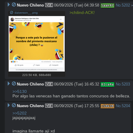
Nuevo Chileno 🇻🇪
06/09/2026 (Tue) 04:39:58
No.
5202
5aae47
>
>chilind-ACK!
daiverson__.png
223.50 KB
,
688x680
Nuevo Chileno 🇻🇪
06/09/2026 (Tue) 16:45:32
No.
5203
01ca4a
>>5130
Por algo las venecas han ganado tantos concursos de belleza.
Nuevo Chileno 🇻🇪
06/09/2026 (Tue) 17:25:55
No.
5204
c58638
>>5202
jajajajajajaaj

imagina llamarte ají xd