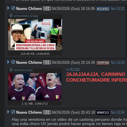
Nuevo Chileno 🇻🇪
04/26/2026 (Sun) 18:16:05
No.
5132
415e81
venezolana (2).jpg
116.99 KB
,
1440x845
Nuevo Chileno 🇻🇪
04/26/2026 (Sun) 20:14:26
No.
5133
704f4d
>>5130
venecaca.png
JAJAJJAAJJA, CARIMINO 
CONCHETUMADRE INFER
1.41 MB
,
1396x712
Nuevo Chileno 🇻🇪
04/26/2026 (Sun) 20:43:18
No.
5134
090f23
Hay una venetona en un video de un castong peruano donde hace
una india choro UV jamás podrá hacer porque no tienen raja ni t