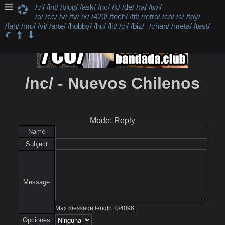
/cl/
/int/
/blog/
/ask/
/nc/
/k/
/de/
/ra/
/twi/
/a/
/cc/
/v/
/tv/
/x/
/420/
/tech/
/fit/
/retro/
/co/
/s/
/toy/
/fan/
/mu/
/vi/
/arte/
/hobby/
/hu/
/lit/
/ci/
/biz/
/chan/
/meta/
/test/
/nc/ - Nuevos Chilenos
Mode: Reply
Name
Subject
Message
Max message length:
0
/
4096
Opciones