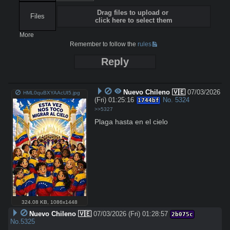
Drag files to upload or
Files
click here to select them
More
Remember to follow the
rules
Reply
Nuevo Chileno 🇻🇪
07/03/2026
HML0quBXYAAcUI5.jpg
(Fri) 01:25:16
No.
5324
1744bf
>>5327
Plaga hasta en el cielo
324.08 KB
,
1086x1448
Nuevo Chileno 🇻🇪
07/03/2026 (Fri) 01:28:57
2b075c
No.
5325