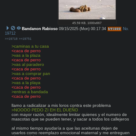
45.59 KB
,
1000x667
Bandanon Rabioso
09/15/2025 (Mon) 00:17:34
No.
b95000
19712
>>19718
>>19751
>caminas a tu casa
<caca de perro
>vas a la plaza
<caca de perro
>vas al paradero
<caca de perro
>vas a comprar pan
<caca de perro
>vas a la playa
<caca de perro
>entras a bandada
<caca de perro
>NOOOO PEDO ZI EH EL DUEÑO
con mayor razón, idealmente limitar quienes y el numero de 
mascotas que se pueden tener, y sacar a todos los callejeros

al mismo tiempo ayudaría a que las aceitunas dejen de 
usarlos como reemplazo emocional maternal y me entreguen 