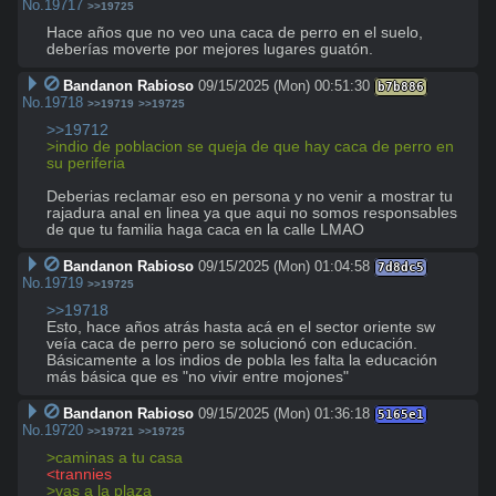
No.
19717
>>19725
Hace años que no veo una caca de perro en el suelo, 
deberías moverte por mejores lugares guatón.
Bandanon Rabioso
09/15/2025 (Mon) 00:51:30
b7b886
No.
19718
>>19719
>>19725
>>19712
>indio de poblacion se queja de que hay caca de perro en 
su periferia
Deberias reclamar eso en persona y no venir a mostrar tu 
rajadura anal en linea ya que aqui no somos responsables 
de que tu familia haga caca en la calle LMAO
Bandanon Rabioso
09/15/2025 (Mon) 01:04:58
7d8dc5
No.
19719
>>19725
>>19718
Esto, hace años atrás hasta acá en el sector oriente sw 
veía caca de perro pero se solucionó con educación. 
Básicamente a los indios de pobla les falta la educación 
más básica que es "no vivir entre mojones"
Bandanon Rabioso
09/15/2025 (Mon) 01:36:18
5165e1
No.
19720
>>19721
>>19725
>caminas a tu casa
<trannies 
>vas a la plaza