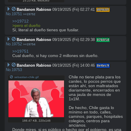
25.23 KB
,
460x345
Bandanon Rabioso
09/19/2025 (Fri) 02:27:41
d0960f
No.
19751
>>19752
>>19712
>pero el dueño
Sí, literal al dueño tienes que fusilar.
Bandanon Rabioso
09/19/2025 (Fri) 02:29:38
07b05d
No.
19752
>>19754
>>19751
Cual dueño, si hay como 2 millones sin dueño.
Bandanon Rabioso
09/19/2025 (Fri) 14:00:46
0e4ec9
No.
19753
Chile no tiene plata para los 
sebastian-chile.gif
caniles, lo pocos perros que 
están ahí, son maltratados 
diariamente, encerrados en 
una jaula de menos de 
1x1M.

De hecho, Chile gasta lo 
mínimo en todo, calles, 
caminos, parques, hospitales 
colegios, centros para 
166.47 KB
,
220x146
ancianos.

Donde mires, si es público o hecho por el gobierno, es una 