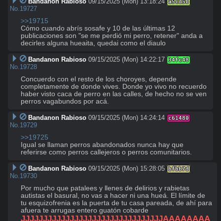
Bandanon Rabioso
09/15/2025 (Mon) 13:18:24
a5cd5b
No.
19727
>>19715
Cómo cuando abrís sosafe y 10 de las últimas 12 
publicaciones son "se me perdió mi perro, retener" anda a 
decirles alguna hueaita, quedai como el diaulo
Bandanon Rabioso
09/15/2025 (Mon) 14:22:17
34fc48
No.
19728
Concuerdo con el resto de los choroyes, depende 
completamente de donde vives. Donde yo vivo no recuerdo 
haber visto caca de perro en las calles, de hecho no se ven 
perros vagabundos por acá.
Bandanon Rabioso
09/15/2025 (Mon) 14:24:14
c61480
No.
19729
>>19725
Igual se llaman perros abandonados nunca hay que 
referirse como perros callejeros o perros comunitarios.
Bandanon Rabioso
09/15/2025 (Mon) 15:28:05
bfbb7d
No.
19730
Por mucho que patalees y llenes de delirios y rabietas 
autistas el basural, no vas a hacer ni una hueá. El límite de 
tu esquizofrenia es la puerta de tu casa pareada, de ahí para 
JJJJJJJJJJJJJJJJJJJJJJJJJJJJJJJJAAAAAAAA