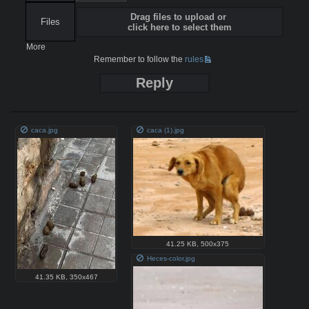
Drag files to upload or
Files
click here to select them
More
Remember to follow the
rules
Reply
caca.jpg
caca (1).jpg
41.25 KB
,
500x375
Heces-color.jpg
41.35 KB
,
350x467