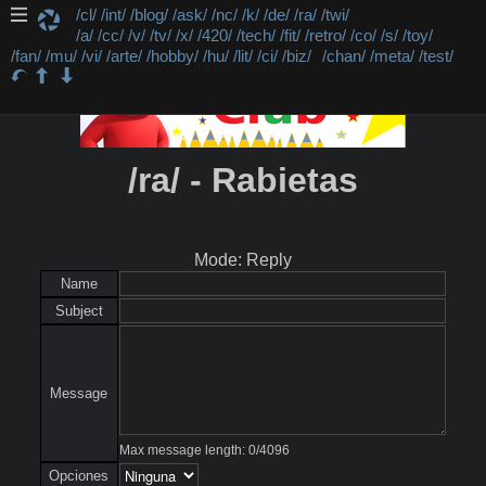
/cl/
/int/
/blog/
/ask/
/nc/
/k/
/de/
/ra/
/twi/
/a/
/cc/
/v/
/tv/
/x/
/420/
/tech/
/fit/
/retro/
/co/
/s/
/toy/
/fan/
/mu/
/vi/
/arte/
/hobby/
/hu/
/lit/
/ci/
/biz/
/chan/
/meta/
/test/
/ra/ - Rabietas
Mode: Reply
Name
Subject
Message
Max message length:
0
/
4096
Opciones