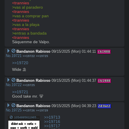
<trannies
>vas al paradero
<trannies 
>vas a comprar pan
<trannies 
>vas a la playa
<trannies 
>entras a bandada
<trannies 
Sáquenme de Valpo.
Bandanon Rabioso
09/15/2025 (Mon) 01:44:11
c61480
No.
19721
>>19722
>>19725
>>19720
Wide ⛱️
Bandanon Rabioso
09/15/2025 (Mon) 01:44:37
c61480
No.
19722
>>19725
>>19721
Good take mr. 🐻
Bandanon Rabioso
09/15/2025 (Mon) 04:39:23
2d36e2
No.
19725
>>19726
>>19729
>>19713
105489561196512.mp4
>>19716
>>19717