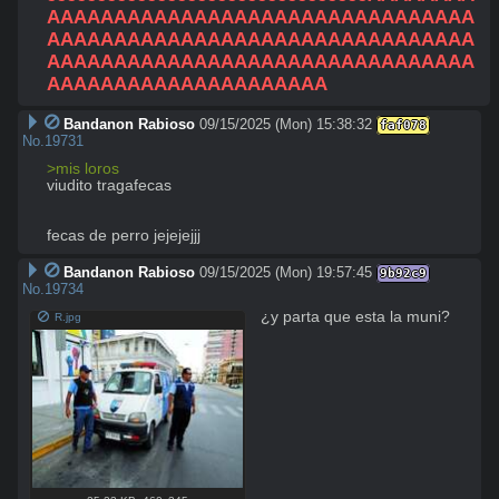
AAAAAAAAAAAAAAAAAAAAAAAAAAAAAAAA
AAAAAAAAAAAAAAAAAAAAAAAAAAAAAAAA
AAAAAAAAAAAAAAAAAAAAAAAAAAAAAAAA
AAAAAAAAAAAAAAAAAAAAA
Bandanon Rabioso
09/15/2025 (Mon) 15:38:32
faf078
No.
19731
>mis loros
viudito tragafecas

fecas de perro jejejejjj
Bandanon Rabioso
09/15/2025 (Mon) 19:57:45
9b92c9
No.
19734
¿y parta que esta la muni?
R.jpg