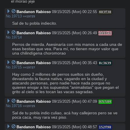
el morao jeje
Bandanon Rabioso
09/15/2025 (Mon) 00:22:55
403f30
No.
19713
>>19725
Sal de tu pobla indiecito.
Bandanon Rabioso
09/15/2025 (Mon) 00:26:49
dd93a2
No.
19714
Perros de mierda. Asesinaría con mis manos a cada una de 
esas bestias que vea. Para mí, no tienen mayor valor que 
una chilindígena choromorao
Bandanon Rabioso
09/15/2025 (Mon) 00:35:43
0c3639
No.
19715
>>19727
Hay como 2 millones de perros sueltos sin dueño, 
devastando la fauna nativa, cagando en la ciudad y 
atacando personas, pero nadie hace nada porque no 
quieren enojar a los supuestos "animalistas" que pegan el 
grito al cielo si les tocan las vacas sagradas.
Bandanon Rabioso
09/15/2025 (Mon) 00:47:09
07c504
No.
19716
>>19725
Sal de tu pobla indio culiao, acá hay callejeros pero se ve 
poca caca, muy rara vez piso.
Bandanon Rabioso
09/15/2025 (Mon) 00:48:57
152f90