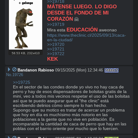
>>19718
MÁTENSE LUEGO. LO DIGO 
DESDE EL FONDO DE MI 
CORAZÓN
>>19719
EDUCACIÓN
Mira esta 
https://www.theclinic.cl/2025/09/13/caca-
en-la-ciudad/
>>19720
>>19721
>>19722
58.53 KB
,
232x410
KEK
Bandanon Rabioso
09/15/2025 (Mon) 12:34:46
7d8dc5
No.
19726
>>19725
En el sector de las condes donde yo vivo no hay caca de 
perro y hay de esos dispensadores de bolsitas gratis de la 
mini, veo a todos mis vecinos respetar el uso de las bolsitas 
así que te puedo asegurar que el "the clinic" está 
escribiendo delirios cómo siempre lo han hecho.

Supongo que su motico es tratar de acercar un problema 
que hoy en día es muchísimo más notorio en las 
poblaciones a la gente que no vive en población. Es 
incomparable la cantidad de caca de perro que hay en las 
poblas con el barrio oriente por mucho que lo fuercen.