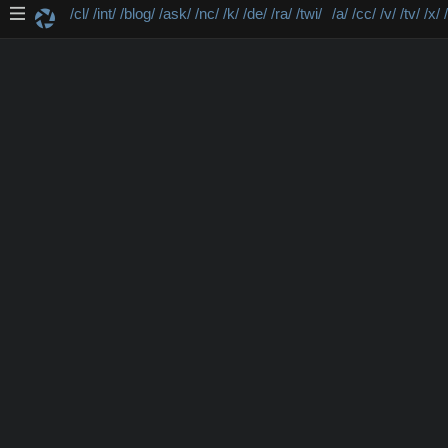
/cl/
/int/
/blog/
/ask/
/nc/
/k/
/de/
/ra/
/twi/
/a/
/cc/
/v/
/tv/
/x/