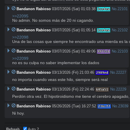
Bandanon Rabioso
03/07/2026 (Sat) 01:03:38
No.
22101
2ce4ea
>>22095
No admin. No somos más de 20 ni cagando.
Bandanon Rabioso
03/07/2026 (Sat) 01:05:14
No.
22102
2ce4ea
>>22098
Una de las cosas que siempre he encontrado una mierda es la ca
Bandanon Rabioso
03/07/2026 (Sat) 01:49:06
No.
22103
9973cb
>>22099
no es su culpa no saber implementar los dados
Bandanon Rabioso
03/13/2026 (Fri) 21:03:46
No.
22227
2909ed
no importa cuando veas este hilo, siempre será real
Bandanon Rabioso
03/13/2026 (Fri) 22:24:46
No.
22229
645a51
Perdón otra vez. El hipotiroidismo me tiene el cerebro apagad
Bandanon Rabioso
05/26/2026 (Tue) 16:27:52
No.
23039
236cf7
Ni hoy.
Auto
1