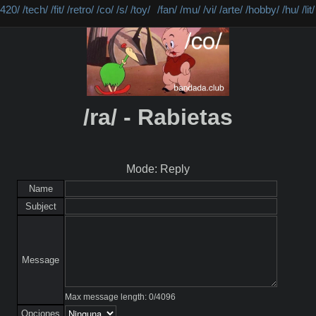
/420/
/tech/
/fit/
/retro/
/co/
/s/
/toy/
/fan/
/mu/
/vi/
/arte/
/hobby/
/hu/
/lit/
/ra/ - Rabietas
Mode: Reply
Name
Subject
Message
Max message length:
0
/
4096
Opciones