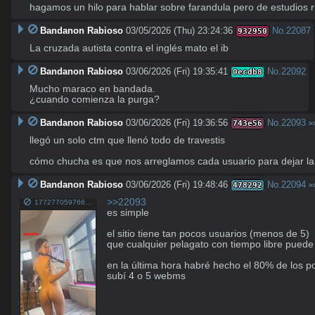
hagamos un hilo para hablar sobre farandula pero de estudios r
Bandanon Rabioso
03/05/2026 (Thu) 23:24:36
No.
22087
932950
La cruzada autista contra el inglés mato el ib
Bandanon Rabioso
03/06/2026 (Fri) 19:35:41
No.
22092
0ecdb8
Mucho maraco en bandada.

¿cuando comienza la purga?
Bandanon Rabioso
03/06/2026 (Fri) 19:36:56
No.
22093
743e56
>
llegó un solo ctm que llenó todo de travestis

cómo chucha es que nos arreglamos cada usuario para dejar l
Bandanon Rabioso
03/06/2026 (Fri) 19:48:46
No.
22094
478292
>
>>22093
1772770597665614.mp4
es simple

el sitio tiene tan pocos usuarios (menos de 5)

que cualquier pelagato con tiempo libre puede
en la última hora habré hecho el 80% de los po
subí 4 o 5 webms