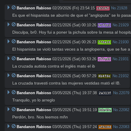
Bandanon Rabioso
02/20/2026 (Fri) 23:54:15
No.
21928
cb516f
Es que el hispanista se aburrio de que el "angloputa" se lo pas
Bandanon Rabioso
02/21/2026 (Sat) 00:10:26
No.
21929
9c72e3
Disculpa, br0. Hoy fui a poner la pichula sobre la mesa al hosp
Bandanon Rabioso
02/21/2026 (Sat) 00:26:23
No.
21930
77da10
El hispanista se violó tantas veces a la angloperra, que se fue a l
Bandanon Rabioso
02/21/2026 (Sat) 00:53:26
No.
21931
cf7ed9
La cruzada autista contra el inglés mato el ib
Bandanon Rabioso
02/21/2026 (Sat) 00:57:29
No.
21932
4b4f0e
La cruzada travesti contra las mujeres vestidas mató el IB.
Bandanon Rabioso
03/05/2026 (Thu) 19:37:38
No.
22079
2a313f
Tranquilo, yo lo arreglo
Bandanon Rabioso
03/05/2026 (Thu) 19:51:19
No.
22082
8de49e
Perdón, bro. Nos leemos mñn
Bandanon Rabioso
03/05/2026 (Thu) 19:57:24
No.
22083
af610d