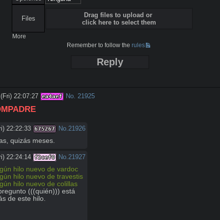
Drag files to upload or
Files
click here to select them
More
Remember to follow the
rules
Reply
(Fri) 22:07:27
No.
21925
ea4aef
OMPADRE
i) 22:22:33
No.
21926
675267
as, quizás meses.
i) 22:24:14
No.
21927
f2cef0
gún hilo nuevo de vardoc
gún hilo nuevo de travestis
gún hilo nuevo de colillas
regunto (((quién))) está 
ás de este hilo.