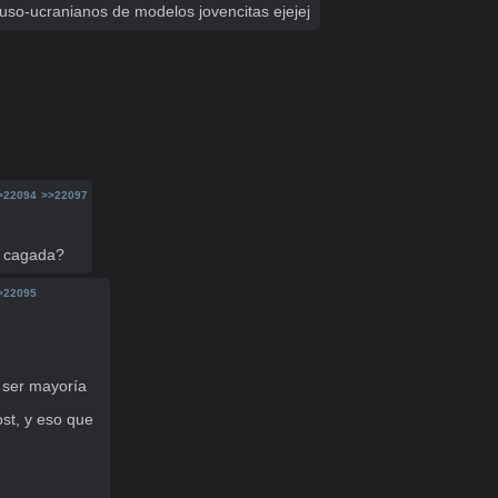
uso-ucranianos de modelos jovencitas ejejej
>22094
>>22097
a cagada?
>22095
 ser mayoría

st, y eso que 