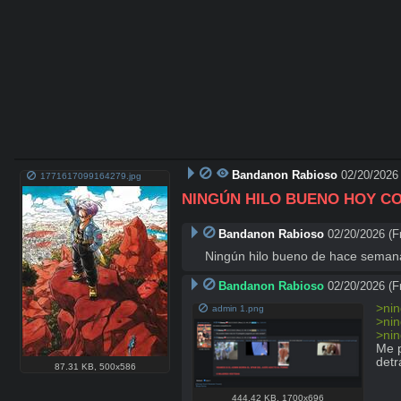
Bandanon Rabioso
02/20/2026 
1771617099164279.jpg
NINGÚN HILO BUENO HOY C
Bandanon Rabioso
02/20/2026 (Fr
Ningún hilo bueno de hace seman
Bandanon Rabioso
02/20/2026 (Fr
>nin
admin 1.png
>nin
>nin
Me p
detr
87.31 KB
,
500x586
444.42 KB
,
1700x696