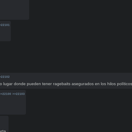
>22101
>22102
ico lugar donde pueden tener ragebaits asegurados en los hilos polític
>>22100
>>22103
orta