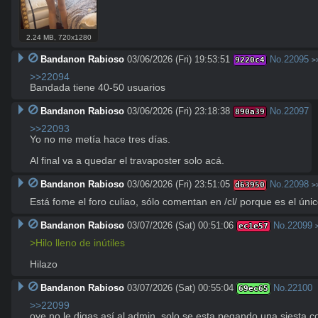
2.24 MB
,
720x1280
Bandanon Rabioso
03/06/2026 (Fri) 19:53:51
No.
22095
9220c4
>
>>22094
Bandada tiene 40-50 usuarios
Bandanon Rabioso
03/06/2026 (Fri) 23:18:38
No.
22097
890a39
>>22093
Yo no me metía hace tres días.

Al final va a quedar el travaposter solo acá.
Bandanon Rabioso
03/06/2026 (Fri) 23:51:05
No.
22098
d63950
>
Está fome el foro culiao, sólo comentan en /cl/ porque es el ún
Bandanon Rabioso
03/07/2026 (Sat) 00:51:06
No.
22099
ec1e57
>Hilo lleno de inútiles
Hilazo
Bandanon Rabioso
03/07/2026 (Sat) 00:55:04
No.
22100
69ec65
>>22099
oye no le digas así al admin, solo se esta pegando una siesta c