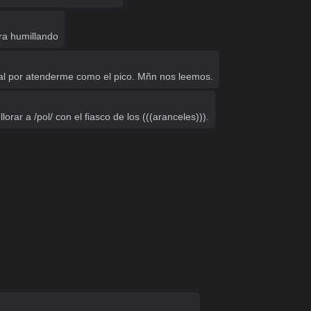
ara humillando
ital por atenderme como el pico. Mñn nos leemos.
lorar a /pol/ con el fiasco de los (((aranceles))).