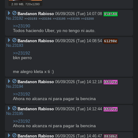
2.00 MB
,
720x1280
Bandanon Rabioso
06/09/2026 (Tue) 14:07:08
05d540
No.
23192
>>23193
>>23194
>>23195
>>23199
>>23200
>>23190
Todos haciendo Uber, yo no tengo ni auto.
Bandanon Rabioso
06/09/2026 (Tue) 14:08:54
61290e
No.
23193
>>23192
bkn perro

me alegro kleta x ti :)
Bandanon Rabioso
06/09/2026 (Tue) 14:12:18
df57ce
No.
23194
>>23192
Ahora no alcanza ni para pagar la bencina
Bandanon Rabioso
06/09/2026 (Tue) 14:12:44
df57ce
No.
23195
>>23192
Ahora no alcanza ni para pagar la bencina
Bandanon Rabioso
06/09/2026 (Tue) 14:46:47
803d62