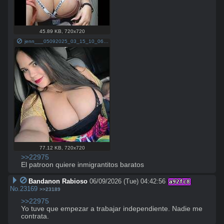
45.89 KB
,
720x720
jenn___05092025_03_15_10_06_168f7b0b26-efc8-4fd9-b049-bf811c703516.jpg
77.12 KB
,
720x720
>>22975
El patroon quiere inmigrantitos baratos
Bandanon Rabioso
06/09/2026 (Tue) 04:42:56
a92fc8
No.
23169
>>23189
>>22975
Yo tuve que empezar a trabajar independiente. Nadie me 
contrata.