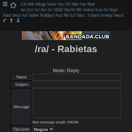
/cl/
/int/
/blog/
/ask/
/nc/
/k/
/de/
/ra/
/twi/
/a/
/cc/
/v/
/tv/
/x/
/420/
/tech/
/fit/
/retro/
/co/
/s/
/toy/
/fan/
/mu/
/vi/
/arte/
/hobby/
/hu/
/lit/
/ci/
/biz/
/chan/
/meta/
/test/
/ra/ - Rabietas
Mode: Reply
Name
Subject
Message
Max message length:
0
/
4096
Opciones