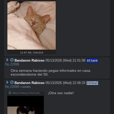
12.97 KB
,
316x316
Bandanon Rabioso
05/13/2026 (Wed) 21:01:08
0f3ae6
No.
22898
Otra semana haciendo pegas informales en casa, 
escondiendome del SII.
Bandanon Rabioso
05/13/2026 (Wed) 22:08:33
91b3e0
No.
22899
>>22901
¡Otra vez nadie!
99b27bf4b2a73e51df15a04423609046.mp4