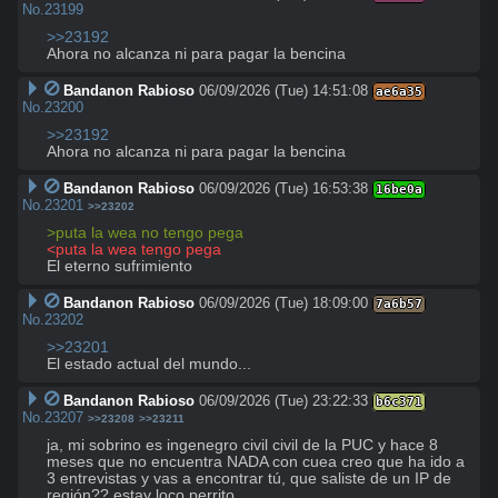
No.
23199
>>23192
Ahora no alcanza ni para pagar la bencina
Bandanon Rabioso
06/09/2026 (Tue) 14:51:08
ae6a35
No.
23200
>>23192
Ahora no alcanza ni para pagar la bencina
Bandanon Rabioso
06/09/2026 (Tue) 16:53:38
16be0a
No.
23201
>>23202
>puta la wea no tengo pega
<puta la wea tengo pega
El eterno sufrimiento
Bandanon Rabioso
06/09/2026 (Tue) 18:09:00
7a6b57
No.
23202
>>23201
El estado actual del mundo...
Bandanon Rabioso
06/09/2026 (Tue) 23:22:33
b6c371
No.
23207
>>23208
>>23211
ja, mi sobrino es ingenegro civil civil de la PUC y hace 8 
meses que no encuentra NADA con cuea creo que ha ido a 
3 entrevistas y vas a encontrar tú, que saliste de un IP de 
región?? estay loco perrito