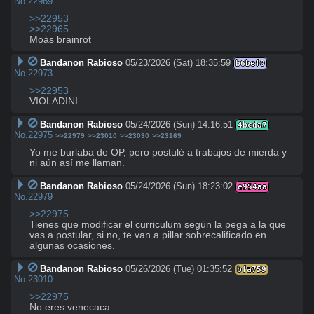
No.
22969
>>22953
>>22965
Moás brainrot
Bandanon Rabioso
05/23/2026 (Sat) 18:35:59
b6bef0
No.
22973
>>22953
VIOLADINI
Bandanon Rabioso
05/24/2026 (Sun) 14:16:51
4bcda7
No.
22975
>>22979
>>23010
>>23030
>>23169
Yo me burlaba de OP, pero postulé a trabajos de mierda y 
ni aún así me llaman.
Bandanon Rabioso
05/24/2026 (Sun) 18:23:02
e954aa
No.
22979
>>22975
Tienes que modificar el curriculum según la pega a la que 
vas a postular, si no, te van a pillar sobrecalificado en 
algunas ocasiones.
Bandanon Rabioso
05/26/2026 (Tue) 01:35:52
bfa759
No.
23010
>>22975
No eres venecaca