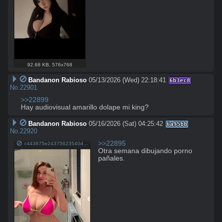
92.68 KB
,
576x768
Bandanon Rabioso
05/13/2026 (Wed) 22:18:41
6b3ec8
No.
22901
>>22899
Hay audiovisual amarillo dolape mi king?
Bandanon Rabioso
05/16/2026 (Sat) 04:25:42
6a95bb
No.
22920
>>22895
c443875e24375623540ddcc5aad40754.png
Otra semana dibujando porno 
pañales.