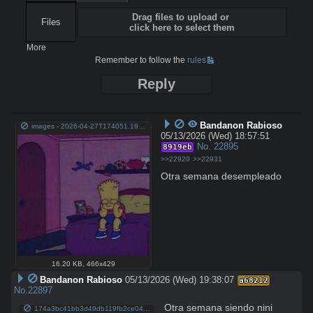
Drag files to upload or
Files
click here to select them
More
Remember to follow the
rules
Reply
Bandanon Rabioso
images - 2026-04-27T174051.197.jpeg
05/13/2026 (Wed) 18:57:51
No.
22895
8919eb
>>22920
>>22931
Otra semana desempleado
16.20 KB
,
466x429
Bandanon Rabioso
05/13/2026 (Wed) 19:38:07
a68212
No.
22897
Otra semana siendo nini
174a3bc41bb3d49db119fb2ce04dc887b593e6383a8bd722b78d0b9930455825.jpg