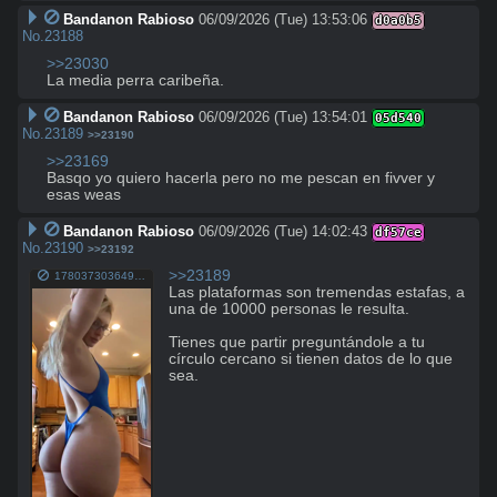
Bandanon Rabioso
06/09/2026 (Tue) 13:53:06
d0a0b5
No.
23188
>>23030
La media perra caribeña.
Bandanon Rabioso
06/09/2026 (Tue) 13:54:01
05d540
No.
23189
>>23190
>>23169
Basqo yo quiero hacerla pero no me pescan en fivver y 
esas weas
Bandanon Rabioso
06/09/2026 (Tue) 14:02:43
df57ce
No.
23190
>>23192
>>23189
1780373036495748.webm
Las plataformas son tremendas estafas, a 
una de 10000 personas le resulta.

Tienes que partir preguntándole a tu 
círculo cercano si tienen datos de lo que 
sea.