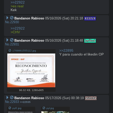
>>22922
>es real
Kek
Bandanon Rabioso
05/16/2026 (Sat) 20:21:18
4337c9
No.
22930
>>22922
>CHV
Bandanon Rabioso
05/16/2026 (Sat) 21:18:48
2ef8c6
No.
22931
>>22895
1769861555112.jpg
Y para cuando el likedin OP
96.02 KB
,
1280x905
Bandanon Rabioso
05/17/2026 (Sun) 00:38:19
a68c8a
No.
22933
>>22935
pyl2.jpg
pyl.jpg