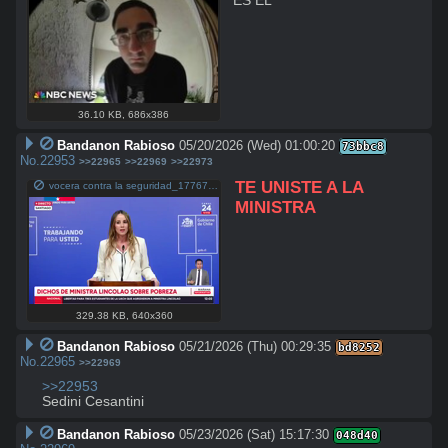
ES EL
36.10 KB
,
686x386
Bandanon Rabioso
05/20/2026 (Wed) 01:00:20
73bbc8
No.
22953
>>22965
>>22969
>>22973
TE UNISTE A LA 
vocera contra la seguridad_1776790723701.mp4
MINISTRA
329.38 KB
,
640x360
Bandanon Rabioso
05/21/2026 (Thu) 00:29:35
bd8252
No.
22965
>>22969
>>22953
Sedini Cesantini
Bandanon Rabioso
05/23/2026 (Sat) 15:17:30
048d40