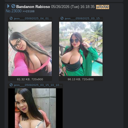
Bandanon Rabioso
05/26/2026 (Tue) 16:18:35
e7bf89
No.
23030
>>23188
jenn___05092025_04_01_00_51_55ffeca35e-872d-4b32-812c-8e9b67f8c6e3.jpg
jenn___05092025_03_15_10_07_23a4f411be-330e-431b-bae0-136a902c8785.jpg
61.32 KB
,
720x900
96.13 KB
,
720x900
jenn___05092025_03_15_10_10_2839d2c7eb-8506-4ba2-bf26-a17c4b332572.jpg