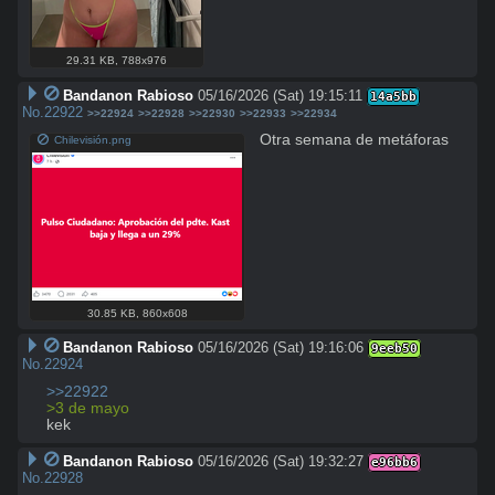
29.31 KB
,
788x976
Bandanon Rabioso
05/16/2026 (Sat) 19:15:11
14a5bb
No.
22922
>>22924
>>22928
>>22930
>>22933
>>22934
Otra semana de metáforas
Chilevisión.png
30.85 KB
,
860x608
Bandanon Rabioso
05/16/2026 (Sat) 19:16:06
9eeb50
No.
22924
>>22922
>3 de mayo
kek
Bandanon Rabioso
05/16/2026 (Sat) 19:32:27
e96bb6
No.
22928