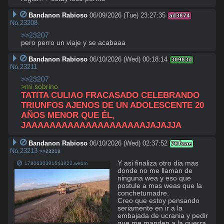
Bandanon Rabioso
06/09/2026 (Tue) 23:27:35
ad3874
No.
23208
>>23207
pero perro un viaje y se acabaaa
Bandanon Rabioso
06/10/2026 (Wed) 00:18:14
30983d
No.
23211
>>23207
>mi sobrino
TATITA CULIAO FRACASADO CELEBRANDO 
TRIUNFOS AJENOS DE UN ADOLESCENTE 20 
AÑOS MENOR QUE ÉL, 
JAAAAAAAAAAAAAAAAAAAAJAJAJJA
Bandanon Rabioso
06/10/2026 (Wed) 02:37:52
78faae
No.
23213
>>23218
Y asi finaliza otro dia mas 
1780630391643822.webm
donde no me llaman de 
ninguna wea y eso que 
postule a mas weas que la 
conchetumadre.

Creo que estoy pensando 
seriamente en ir a la 
embajada de ucrania y pedir 
que me manden a la guerra, 