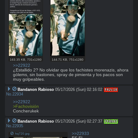
163.35 KB
,
731x1280
144.71 KB
,
751x1280
>>22922
¿Estallido 2? No olvidar que los fachistes morenazis, ahora 
gólems, sin bastones, spray de pimienta y los pacos son 
muy golpeables.
Bandanon Rabioso
05/17/2026 (Sun) 02:16:02
f42c18
No.
22934
>>22922
>Fachovisión
Concherukek
Bandanon Rabioso
05/17/2026 (Sun) 02:27:37
7fd947
No.
22935
>>22933
hq720.jpg