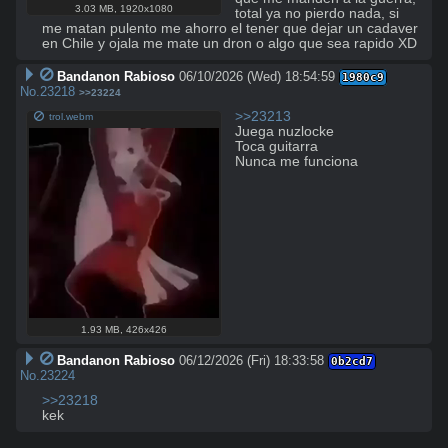
3.03 MB
,
1920x1080
total ya no pierdo nada, si 
me matan pulento me ahorro el tener que dejar un cadaver 
en Chile y ojala me mate un dron o algo que sea rapido XD
Bandanon Rabioso
06/10/2026 (Wed) 18:54:59
1980c9
No.
23218
>>23224
>>23213
trol.webm
Juega nuzlocke

Toca guitarra

Nunca me funciona
1.93 MB
,
426x426
Bandanon Rabioso
06/12/2026 (Fri) 18:33:58
0b2cd7
No.
23224
>>23218
kek