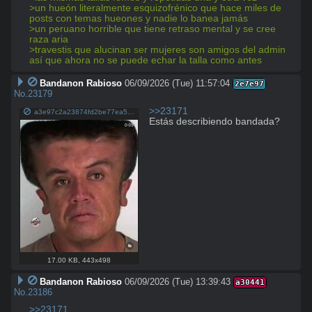
>un hueón literalmente esquizofrénico que hace miles de 
posts con temas hueones y nadie lo banea jamás
>un peruano horrible que tiene retraso mental y se cree 
raza aria
>travestis que alucinan ser mujeres son amigos del admin 
así que ahora no se puede echar la talla como antes
Bandanon Rabioso
06/09/2026 (Tue) 11:57:04
2e7e97
No.
23179
>>23171
a3e97c2a23874fd2be77ea55e2a52bc0~tplv-jj85edgx6n-image-medium.jpeg
Estás describiendo bandada?
17.00 KB
,
443x498
Bandanon Rabioso
06/09/2026 (Tue) 13:39:43
a30441
No.
23186
>>23171