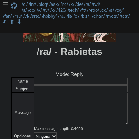
/cl/
/int/
/blog/
/ask/
/nc/
/k/
/de/
/ra/
/twi/
/a/
/cc/
/v/
/tv/
/x/
/420/
/tech/
/fit/
/retro/
/co/
/s/
/toy/
/fan/
/mu/
/vi/
/arte/
/hobby/
/hu/
/lit/
/ci/
/biz/
/chan/
/meta/
/test/
/ra/ - Rabietas
Mode: Reply
Name
Subject
Message
Max message length:
0
/
4096
Opciones