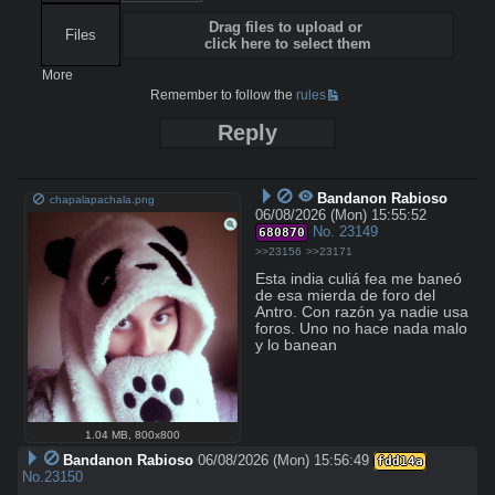
Drag files to upload or
Files
click here to select them
More
Remember to follow the
rules
Reply
Bandanon Rabioso
chapalapachala.png
06/08/2026 (Mon) 15:55:52
No.
23149
680870
>>23156
>>23171
Esta india culiá fea me baneó 
de esa mierda de foro del 
Antro. Con razón ya nadie usa 
foros. Uno no hace nada malo 
y lo banean
1.04 MB
,
800x800
Bandanon Rabioso
06/08/2026 (Mon) 15:56:49
fdd14a
No.
23150