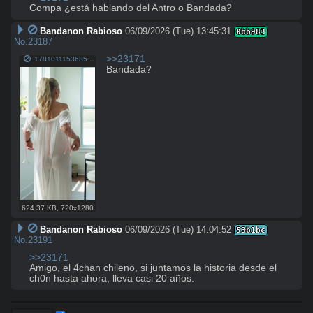
Compa ¿está hablando del Antro o Bandada?
Bandanon Rabioso
06/09/2026 (Tue) 13:45:31
0bb983
No.
23187
>>23171
1781011153635742.mp4
Bandada?
624.37 KB
,
720x1280
Bandanon Rabioso
06/09/2026 (Tue) 14:04:52
53b1bc
No.
23191
>>23171
Amigo, el 4chan chileno, si juntamos la historia desde el 
ch0n hasta ahora, lleva casi 20 años.