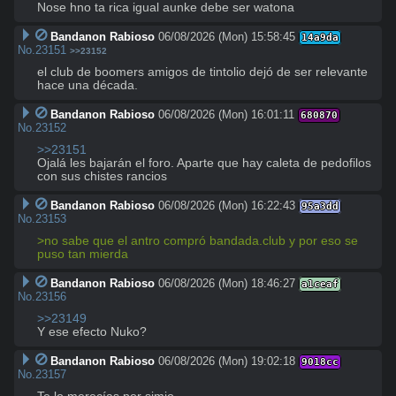
Nose hno ta rica igual aunke debe ser watona
Bandanon Rabioso
06/08/2026 (Mon) 15:58:45
14a9da
No.
23151
>>23152
el club de boomers amigos de tintolio dejó de ser relevante 
hace una década.
Bandanon Rabioso
06/08/2026 (Mon) 16:01:11
680870
No.
23152
>>23151
Ojalá les bajarán el foro. Aparte que hay caleta de pedofilos 
con sus chistes rancios
Bandanon Rabioso
06/08/2026 (Mon) 16:22:43
95a3dd
No.
23153
>no sabe que el antro compró bandada.club y por eso se 
puso tan mierda
Bandanon Rabioso
06/08/2026 (Mon) 18:46:27
a1ceaf
No.
23156
>>23149
Y ese efecto Nuko?
Bandanon Rabioso
06/08/2026 (Mon) 19:02:18
9018cc
No.
23157