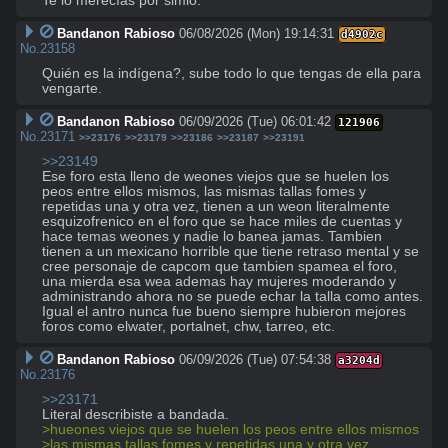
Te lo merecías por simio.
Bandanon Rabioso
06/08/2026 (Mon) 19:14:31
d4902c
No.
23158
Quién es la indígena?, sube todo lo que tengas de ella para 
vengarte.
Bandanon Rabioso
06/09/2026 (Tue) 06:01:42
121906
No.
23171
>>23176
>>23179
>>23186
>>23187
>>23191
>>23149
Ese foro esta lleno de weones viejos que se huelen los 
peos entre ellos mismos, las mismas tallas fomes y 
repetidas una y otra vez, tienen a un weon literalmente 
esquizofrenico en el foro que se hace miles de cuentas y 
hace temas weones y nadie lo banea jamas. Tambien 
tienen a un mexicano horrible que tiene retraso mental y se 
cree personaje de capcom que tambien spamea el foro, 
una mierda esa wea ademas hay mujeres moderando y 
administrando ahora no se puede echar la talla como antes.

Igual el antro nunca fue bueno siempre hubieron mejores 
foros como elwater, portalnet, chw, tarreo, etc.
Bandanon Rabioso
06/09/2026 (Tue) 07:54:38
a3204d
No.
23176
>>23171
>hueones viejos que se huelen los peos entre ellos mismos
>las mismas tallas fomes y repetidas una y otra vez